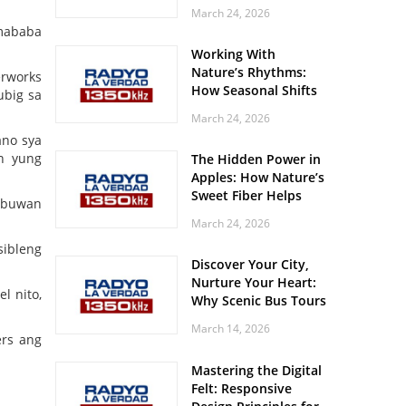
Off? Here’s What Your
March 24, 2026
Body Might Be
 mababa
Whispering
Working With
Nature’s Rhythms:
erworks
How Seasonal Shifts
ubig sa
Influence Your Mood
March 24, 2026
and Vitality
ano sya
in yung
The Hidden Power in
Apples: How Nature’s
Sweet Fiber Helps
a buwan
Keep Your Energy
March 24, 2026
Steady and Smooth
sibleng
Discover Your City,
Nurture Your Heart:
l nito,
Why Scenic Bus Tours
Are a Secret Wellness
March 14, 2026
Practice
ers ang
Mastering the Digital
Felt: Responsive