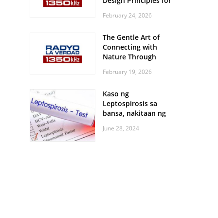
Design Principles for
Every Screen Size
February 24, 2026
The Gentle Art of
Connecting with
Nature Through
Feather Identification
February 19, 2026
Walks
Kaso ng
Leptospirosis sa
bansa, nakitaan ng
pagtaas
June 28, 2024