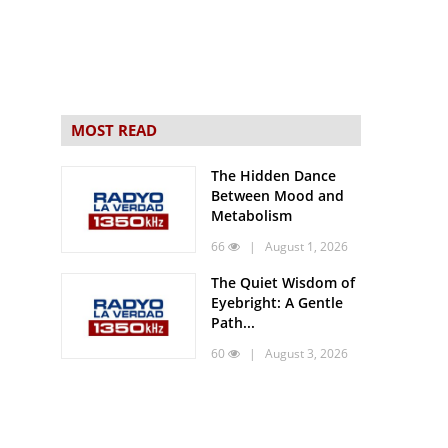
MOST READ
The Hidden Dance
Between Mood and
Metabolism
66
| August 1, 2026
The Quiet Wisdom of
Eyebright: A Gentle
Path...
60
| August 3, 2026