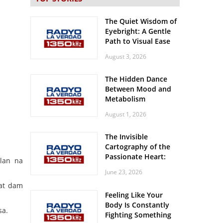
The Quiet Wisdom of
Eyebright: A Gentle
Path to Visual Ease
August 3, 2026
The Hidden Dance
Between Mood and
Metabolism
August 1, 2026
The Invisible
Cartography of the
Passionate Heart:
lan na
Meditations on
June 23, 2026
Spatial Solitude in
gat dam
the Era of the
Feeling Like Your
Roaring Stadiums
Body Is Constantly
sa.
Fighting Something