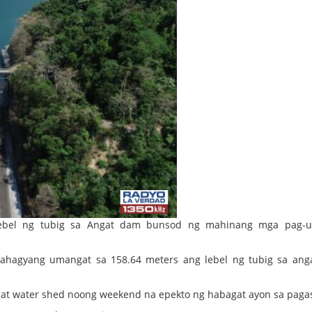
bel ng tubig sa Angat dam bunsod ng mahinang mga pag-u
bahagyang umangat sa 158.64 meters ang lebel ng tubig sa an
at water shed noong weekend na epekto ng habagat ayon sa paga