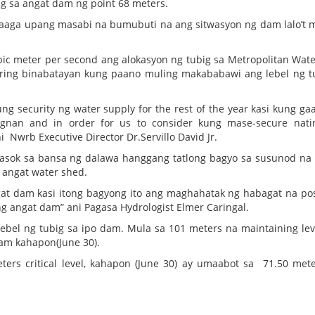
 sa angat dam ng point 68 meters.
maaga upang masabi na bumubuti na ang sitwasyon ng dam lalo’t
ubic meter per second ang alokasyon ng tubig sa Metropolitan Wat
ing binabatayan kung paano muling makababawi ang lebel ng t
ng security ng water supply for the rest of the year kasi kung ga
ignan and in order for us to consider kung mase-secure nat
 Nwrb Executive Director Dr.Servillo David Jr.
asok sa bansa ng dalawa hanggang tatlong bagyo sa susunod n
 angat water shed.
gat dam kasi itong bagyong ito ang maghahatak ng habagat na po
g angat dam” ani Pagasa Hydrologist Elmer Caringal.
el ng tubig sa ipo dam. Mula sa 101 meters na maintaining leve
6am kahapon(June 30).
s critical level, kahapon (June 30) ay umaabot sa 71.50 met