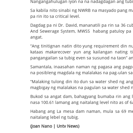
Nangangahulugan iyon na na nadagdagan ang tubig
Sa kabila nito sinabi ng NWRB na masyado pang 
pa rin ito sa critical level.
Dagdag pa ni Dr. David, mananatili pa rin sa 36 c
And Sewerage System, MWSS habang patuloy pa r
angat.
“Ang tinitignan natin dito yung requirement din nu
kataas makarecover yun ang kailangan nating t
pangangailan sa tubig even sa susunod na taon” ani
Samantala, inaasahan naman ng pagasa ang pagp
na posibleng magdala ng malalakas na pag-ulan sa
“Malaking tulong din ito dun sa water shed ng an
magbigay ng malalakas na pagulan sa water shed n
Bukod sa angat dam, bahagyang bumaba rin ang leb
nasa 100.61 lamang ang naitalang level nito as of 
Habang ang La mesa dam naman, mula sa 69 meter
naitalang lebel ng tubig.
(Joan Nano | Untv News)