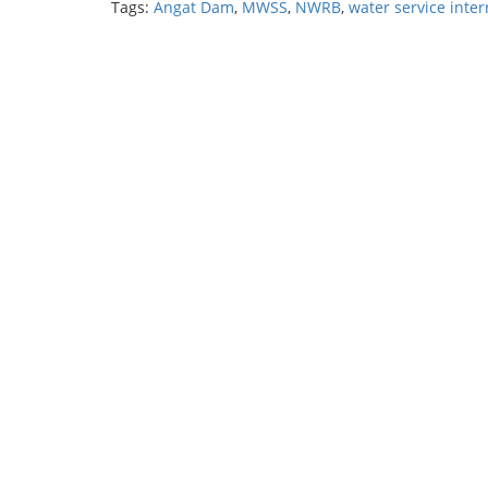
Tags:
Angat Dam
,
MWSS
,
NWRB
,
water service inter