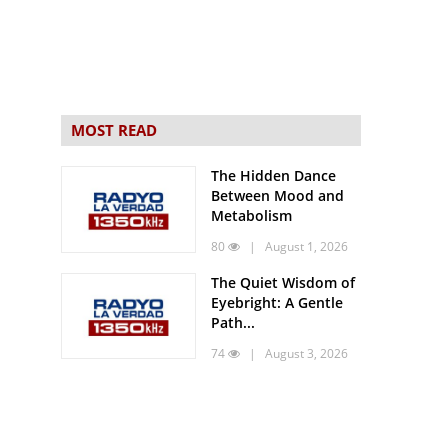
MOST READ
The Hidden Dance
Between Mood and
Metabolism
80
| August 1, 2026
The Quiet Wisdom of
Eyebright: A Gentle
Path...
74
| August 3, 2026