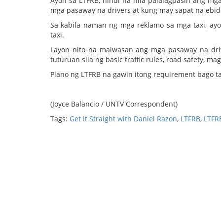
Ayon sa LTFRB, hindi na nila palalagpasin ang mg
mga pasaway na drivers at kung may sapat na ebid
Sa kabila naman ng mga reklamo sa mga taxi, ay
taxi.
Layon nito na maiwasan ang mga pasaway na driv
tuturuan sila ng basic traffic rules, road safety,
Plano ng LTFRB na gawin itong requirement bago ta
(Joyce Balancio / UNTV Correspondent)
Tags:
Get it Straight with Daniel Razon
,
LTFRB
,
LTFRB