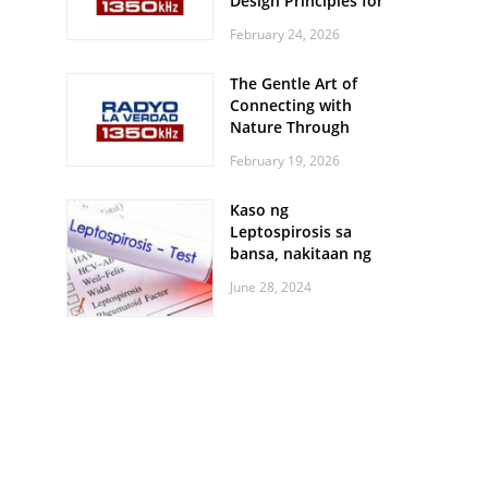
Design Principles for
Every Screen Size
February 24, 2026
The Gentle Art of
Connecting with
Nature Through
Feather Identification
February 19, 2026
Walks
Kaso ng
Leptospirosis sa
bansa, nakitaan ng
pagtaas
June 28, 2024