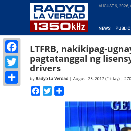
AUGUST 9, 2026,
NEWS
PUBLIC
LTFRB, nakikipag-ugna
pagtatanggal ng lisens
Facebook
drivers
Twitter
by
Radyo La Verdad
| August 25, 2017 (Friday) | 27
Facebook
Twitter
Share
Share