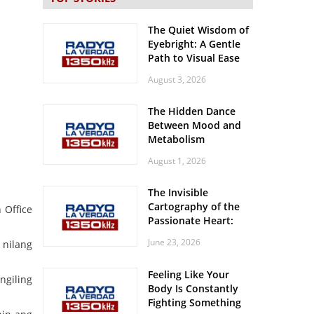
The Quiet Wisdom of
Eyebright: A Gentle
Path to Visual Ease
August 3, 2026
The Hidden Dance
Between Mood and
Metabolism
August 1, 2026
The Invisible
Cartography of the
 Office
Passionate Heart:
Meditations on
June 23, 2026
 nilang
Spatial Solitude in
the Era of the
Feeling Like Your
Roaring Stadiums
ngiling
Body Is Constantly
Fighting Something