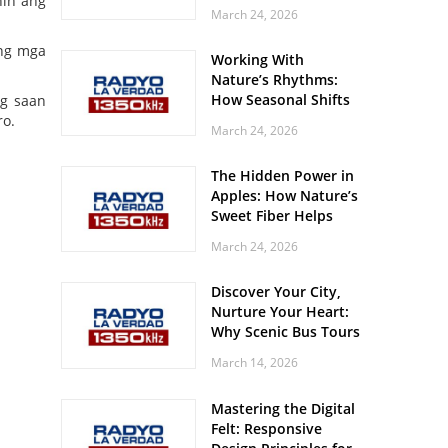
hin ang
Off? Here’s What Your
March 24, 2026
Body Might Be
Whispering
 ng mga
Working With
Nature’s Rhythms:
How Seasonal Shifts
ng saan
Influence Your Mood
ro.
March 24, 2026
and Vitality
The Hidden Power in
Apples: How Nature’s
Sweet Fiber Helps
Keep Your Energy
March 24, 2026
Steady and Smooth
Discover Your City,
Nurture Your Heart:
Why Scenic Bus Tours
Are a Secret Wellness
March 14, 2026
Practice
Mastering the Digital
Felt: Responsive