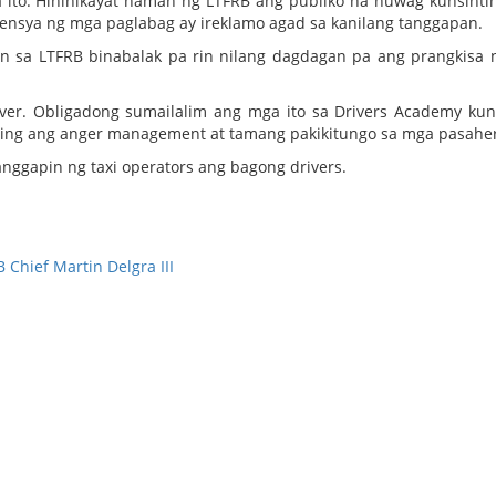
a ito. Hinihikayat naman ng LTFRB ang publiko na huwag kunsinti
ensya ng mga paglabag ay ireklamo agad sa kanilang tanggapan.
on sa LTFRB binabalak pa rin nilang dagdagan pa ang prangkisa
er. Obligadong sumailalim ang mga ito sa Drivers Academy ku
 maging ang anger management at tamang pakikitungo sa mga pasahe
nggapin ng taxi operators ang bagong drivers.
 Chief Martin Delgra III