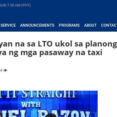
 SUN
7:38 AM (PHT)
 SERVICE
ANNOUNCEMENTS
PROGRAMS
ABOUT
CONTAC
yan na sa LTO ukol sa planong
ya ng mga pasaway na taxi
04