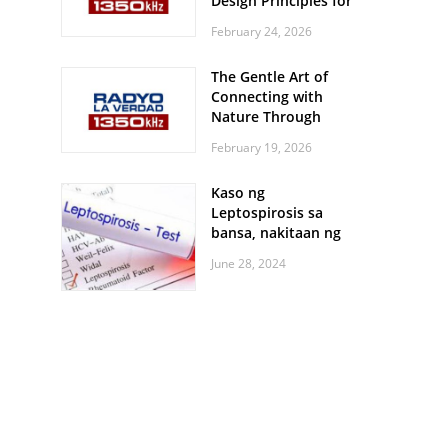
Design Principles for
Every Screen Size
February 24, 2026
The Gentle Art of
Connecting with
Nature Through
Feather Identification
February 19, 2026
Walks
Kaso ng
Leptospirosis sa
bansa, nakitaan ng
pagtaas
June 28, 2024