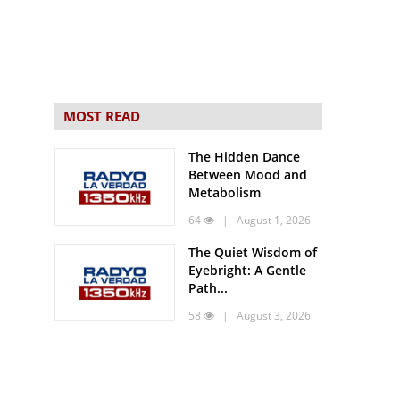
MOST READ
The Hidden Dance
Between Mood and
Metabolism
64
| August 1, 2026
The Quiet Wisdom of
Eyebright: A Gentle
Path...
58
| August 3, 2026