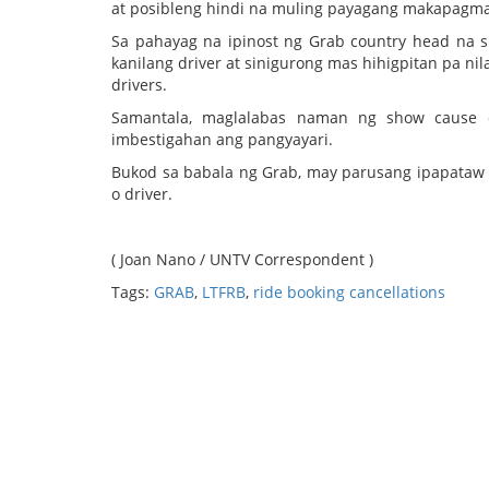
at posibleng hindi na muling payagang makapagm
Sa pahayag na ipinost ng Grab country head na si 
kanilang driver at sinigurong mas hihigpitan pa n
drivers.
Samantala, maglalabas naman ng show cause 
imbestigahan ang pangyayari.
Bukod sa babala ng Grab, may parusang ipapataw
o driver.
( Joan Nano / UNTV Correspondent )
Tags:
GRAB
,
LTFRB
,
ride booking cancellations