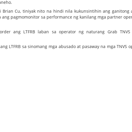
aneho.
Brian Cu, tiniyak nito na hindi nila kukunsintihin ang ganitong 
ila ang pagmomonitor sa performance ng kanilang mga partner oper
order ang LTFRB laban sa operator ng naturang Grab TNVS
 ang LTFRB sa sinomang mga abusado at pasaway na mga TNVS o