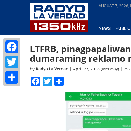
AUGUST 7, 2026, 
NEWS
PUBLIC
LTFRB, pinagpapaliwan
dumaraming reklamo ng
Facebook
by
Radyo La Verdad
| April 23, 2018 (Monday) | 25
Twitter
Facebook
Twitter
Share
Share