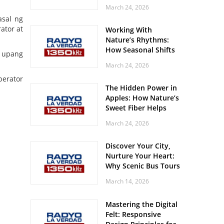
Off? Here’s What Your
March 24, 2026
Body Might Be
asal ng
Whispering
ator at
Working With
Nature’s Rhythms:
How Seasonal Shifts
 upang
Influence Your Mood
March 24, 2026
and Vitality
perator
The Hidden Power in
Apples: How Nature’s
Sweet Fiber Helps
Keep Your Energy
March 24, 2026
Steady and Smooth
Discover Your City,
Nurture Your Heart:
Why Scenic Bus Tours
Are a Secret Wellness
March 14, 2026
Practice
Mastering the Digital
Felt: Responsive