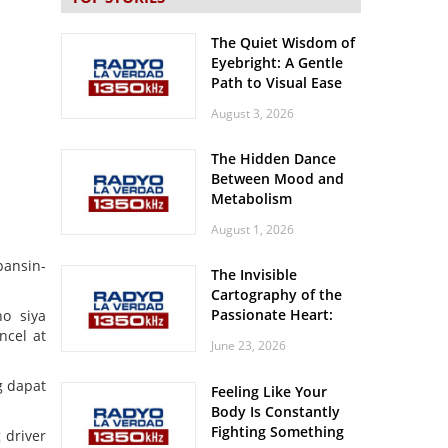
The Quiet Wisdom of
Eyebright: A Gentle
Path to Visual Ease
August 3, 2026
The Hidden Dance
Between Mood and
Metabolism
August 1, 2026
pansin-
The Invisible
Cartography of the
Passionate Heart:
o siya
Meditations on
ncel at
June 23, 2026
Spatial Solitude in
the Era of the
g dapat
Feeling Like Your
Roaring Stadiums
Body Is Constantly
Fighting Something
 driver