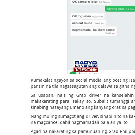
Kumakalat ngayon sa social media ang post ng isa
pansin na tila nagsasagutan ang dalawa sa gitna ng
Sa usapan, nais ng Grab driver na kanselahin
makakarating para isakay ito. Subalit tumanggi a
sinabing nasayang umano ang kanyang oras sa pag
Nang muling sumagot ang driver, sinabi nito na ka
na magcancel dahil nagmamadali pala aniya ito.
Agad na nakarating sa pamunuan ng Grab Philippin