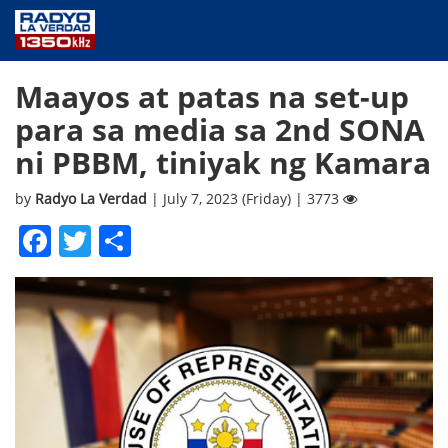
NEWS
Maayos at patas na set-up
PUBLIC SERVICE
para sa media sa 2nd SONA
ANNOUNCEMENTS
ni PBBM, tiniyak ng Kamara
PROGRAMS
ABOUT
by
Radyo La Verdad
| July 7, 2023 (Friday) | 3773
CONTACT US
Facebook
Twitter
Share