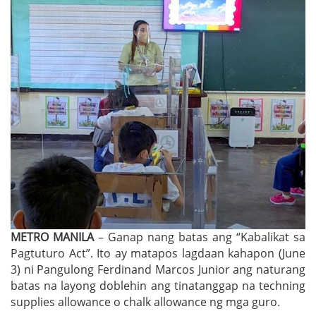
METRO MANILA
– Ganap nang batas ang “Kabalikat sa
Pagtuturo Act”. Ito ay matapos lagdaan kahapon (June
3) ni Pangulong Ferdinand Marcos Junior ang naturang
batas na layong doblehin ang tinatanggap na techning
supplies allowance o chalk allowance ng mga guro.