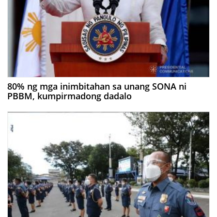
80% ng mga inimbitahan sa unang SONA ni
PBBM, kumpirmadong dadalo