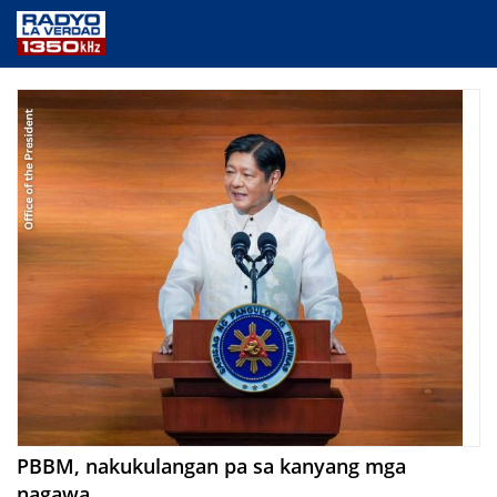
NEWS
PUBLIC SERVICE
ANNOUNCEMENTS
PROGRAMS
ABOUT
CONTACT US
PBBM, nakukulangan pa sa kanyang mga
nagawa