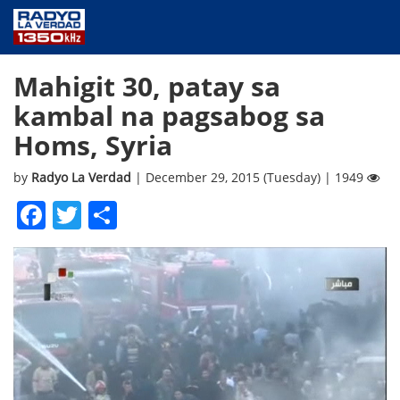
NEWS
Mahigit 30, patay sa
PUBLIC SERVICE
kambal na pagsabog sa
ANNOUNCEMENTS
Homs, Syria
PROGRAMS
ABOUT
by
Radyo La Verdad
| December 29, 2015 (Tuesday) | 1949
CONTACT US
Facebook
Twitter
Share