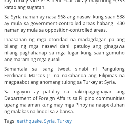
kay Turkey Vice President Fuat Oktay mayroong 9,733
katao ang sugatan.
Sa Syria naman ay nasa 968 ang nasawi kung saan 538
ay mula sa government-controlled areas habang 430
naman ay mula sa opposition-controlled areas.
Inaasahan ng mga otoridad na madagdagan pa ang
bilang ng mga nasawi dahil patuloy ang ginagawa
nilang paghahanap sa mga lugar kung saan gumuho
ang maraming mga gusali.
Samantala sa isang tweet, sinabi ni Pangulong
Ferdinand Marcos Jr. na nakahanda ang Pilipinas na
magpaabot ang anomang tulong sa Turkey at Syria.
Sa ngayon ay patuloy na nakikipagugnayan ang
Department of Foreign Affairs sa Filipino communities
upang malaman kung may mga Pinoy na naapektuhan
ng malakas na lindol sa 2 bansa.
Tags:
earthquake
,
Syria
,
Turkey