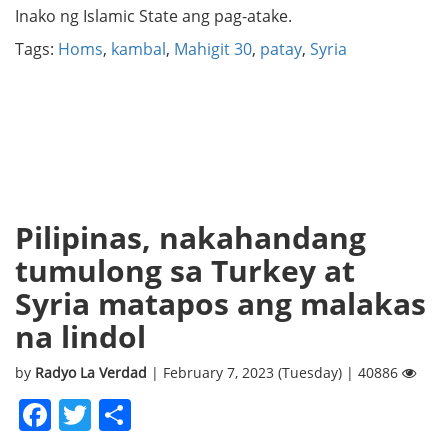
Inako ng Islamic State ang pag-atake.
Tags:
Homs
,
kambal
,
Mahigit 30
,
patay
,
Syria
Pilipinas, nakahandang
tumulong sa Turkey at
Syria matapos ang malakas
na lindol
by
Radyo La Verdad
| February 7, 2023 (Tuesday) | 40886
Facebook
Twitter
Share