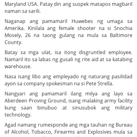
Maryland USA. Patay din ang suspek matapos magbaril
naman sa sarili.
Naganap ang pamamaril Huwebes ng umaga sa
Amerika. Kinilala ang female shooter na si Snochia
Mosely, 26 na taong gulang na mula sa Baltimore
County.
Batay sa mga ulat, isa itong disgruntled employee.
Namaril ito sa labas ng gusali ng rite aid at sa katabing
warehouse.
Nasa isang libo ang empleyado ng naturang pasilidad
ayon sa company spokesman na si Pete Strella.
Nangyari ang pamamaril ilang milya ang layo sa
Aberdeen Proving Ground, isang malaking army facility
kung saan binubuo at sinusubok ang military
technology.
Agad namang rumesponde ang mga tauhan ng Bureau
of Alcohol, Tobacco, Firearms and Explosives mula sa