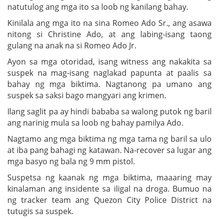
natutulog ang mga ito sa loob ng kanilang bahay.
Kinilala ang mga ito na sina Romeo Ado Sr., ang asawa
nitong si Christine Ado, at ang labing-isang taong
gulang na anak na si Romeo Ado Jr.
Ayon sa mga otoridad, isang witness ang nakakita sa
suspek na mag-isang naglakad papunta at paalis sa
bahay ng mga biktima. Nagtanong pa umano ang
suspek sa saksi bago mangyari ang krimen.
Ilang saglit pa ay hindi bababa sa walong putok ng baril
ang narinig mula sa loob ng bahay pamilya Ado.
Nagtamo ang mga biktima ng mga tama ng baril sa ulo
at iba pang bahagi ng katawan. Na-recover sa lugar ang
mga basyo ng bala ng 9 mm pistol.
Suspetsa ng kaanak ng mga biktima, maaaring may
kinalaman ang insidente sa iligal na droga. Bumuo na
ng tracker team ang Quezon City Police District na
tutugis sa suspek.