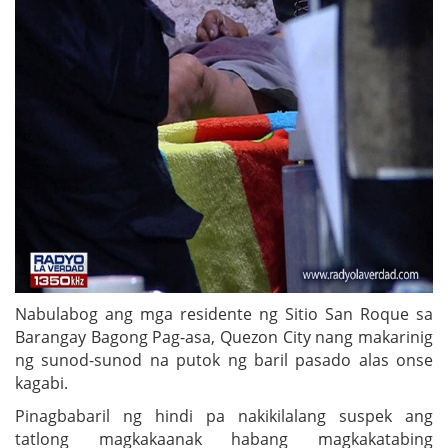
Nabulabog ang mga residente ng Sitio San Roque sa
Barangay Bagong Pag-asa, Quezon City nang makarinig
ng sunod-sunod na putok ng baril pasado alas onse
kagabi.
Pinagbabaril ng hindi pa nakikilalang suspek ang
tatlong magkakaanak habang magkakatabing