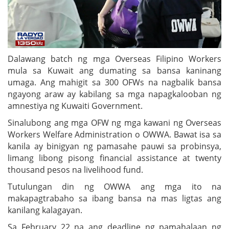
Dalawang batch ng mga Overseas Filipino Workers
mula sa Kuwait ang dumating sa bansa kaninang
umaga. Ang mahigit sa 300 OFWs na nagbalik bansa
ngayong araw ay kabilang sa mga napagkalooban ng
amnestiya ng Kuwaiti Government.
Sinalubong ang mga OFW ng mga kawani ng Overseas
Workers Welfare Administration o OWWA. Bawat isa sa
kanila ay binigyan ng pamasahe pauwi sa probinsya,
limang libong pisong financial assistance at twenty
thousand pesos na livelihood fund.
Tutulungan din ng OWWA ang mga ito na
makapagtrabaho sa ibang bansa na mas ligtas ang
kanilang kalagayan.
Sa February 22 na ang deadline ng pamahalaan ng