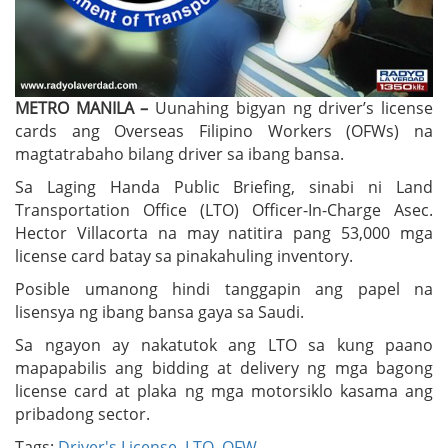
METRO MANILA –
Uunahing bigyan ng driver’s license
cards ang Overseas Filipino Workers (OFWs) na
magtatrabaho bilang driver sa ibang bansa.
Sa Laging Handa Public Briefing, sinabi ni Land
Transportation Office (LTO) Officer-In-Charge Asec.
Hector Villacorta na may natitira pang 53,000 mga
license card batay sa pinakahuling inventory.
Posible umanong hindi tanggapin ang papel na
lisensya ng ibang bansa gaya sa Saudi.
Sa ngayon ay nakatutok ang LTO sa kung paano
mapapabilis ang bidding at delivery ng mga bagong
license card at plaka ng mga motorsiklo kasama ang
pribadong sector.
Tags:
Driver's License
,
LTO
,
OFW