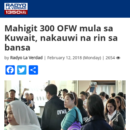
NEWS
Mahigit 300 OFW mula sa
PUBLIC SERVICE
Kuwait, nakauwi na rin sa
ANNOUNCEMENTS
bansa
PROGRAMS
ABOUT
by
Radyo La Verdad
| February 12, 2018 (Monday) | 2654
CONTACT US
Facebook
Twitter
Share