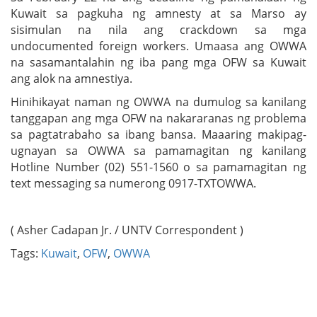
Kuwait sa pagkuha ng amnesty at sa Marso ay
sisimulan na nila ang crackdown sa mga
undocumented foreign workers. Umaasa ang OWWA
na sasamantalahin ng iba pang mga OFW sa Kuwait
ang alok na amnestiya.
Hinihikayat naman ng OWWA na dumulog sa kanilang
tanggapan ang mga OFW na nakararanas ng problema
sa pagtatrabaho sa ibang bansa. Maaaring makipag-
ugnayan sa OWWA sa pamamagitan ng kanilang
Hotline Number (02) 551-1560 o sa pamamagitan ng
text messaging sa numerong 0917-TXTOWWA.
( Asher Cadapan Jr. / UNTV Correspondent )
Tags:
Kuwait
,
OFW
,
OWWA