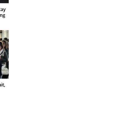
tay
 ng
it,