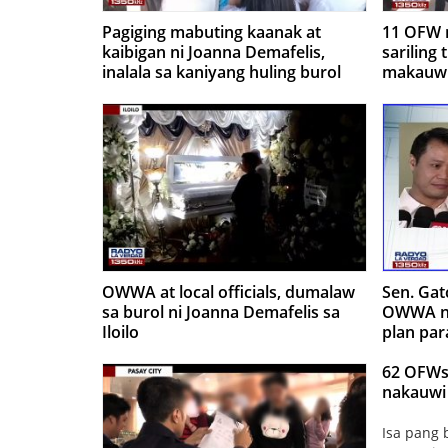
Pagiging mabuting kaanak at
11 OFW m
kaibigan ni Joanna Demafelis,
sariling 
inalala sa kaniyang huling burol
makauwi 
OWWA at local officials, dumalaw
Sen. Gat
sa burol ni Joanna Demafelis sa
OWWA na
Iloilo
plan par
OFWs mu
62 OFWs
nakauwi
Isa pang 