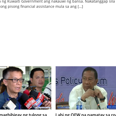
 ng Kuwaiti Government ang nakauwi ng bansa. Nakatanggap sila
bong pisong financial assistance mula sa ang […]
agbibigay ng tulong sa
Labi ng OFW na namatay sa ro