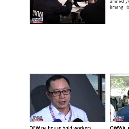
amnestiya
limang li
OFW na house hold workers,
OWWA, m