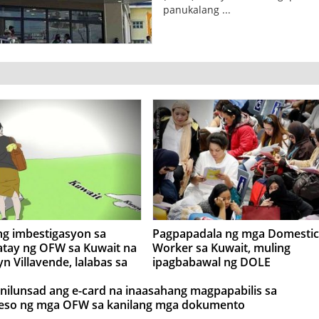
panukalang ...
ng imbestigasyon sa
Pagpapadala ng mga Domestic
tay ng OFW sa Kuwait na
Worker sa Kuwait, muling
yn Villavende, lalabas sa
ipagbabawal ng DOLE
 6-7 araw- OWWA
ilunsad ang e-card na inaasahang magpapabilis sa
eso ng mga OFW sa kanilang mga dokumento