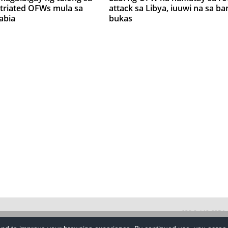
triated OFWs mula sa
attack sa Libya, iuuwi na sa ba
abia
bukas
+632 8 442 625
es, Quezon City
PRI