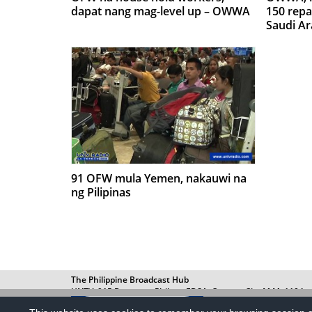
dapat nang mag-level up – OWWA
150 repa
Saudi Ar
91 OFW mula Yemen, nakauwi na
ng Pilipinas
The Philippine Broadcast Hub
UNTV, 915 Barangay Philam, EDSA, Quezon City M.M. 1104
+63 442 6254 | info@untvradio.com
| 907 EDSA Philam Hom