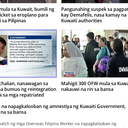
ula sa Kuwait, bumili ng
Pangunahing suspek sa pagpa
ticket sa eroplano para
kay Demafelis, nasa kamay na
sa Pilipinas
Kuwaiti authorities
chalian, nanawagan sa
Mahigit 300 OFW mula sa Kuwa
 bumuo ng reintegration
nakauwi na rin sa bansa
a sa mga repatriated
la Kuwait
 na napagkalooban ng amnestiya ng Kuwaiti Government,
 na sa bansa
batch ng mga Overseas Filipino Worker na napagkalooban ng