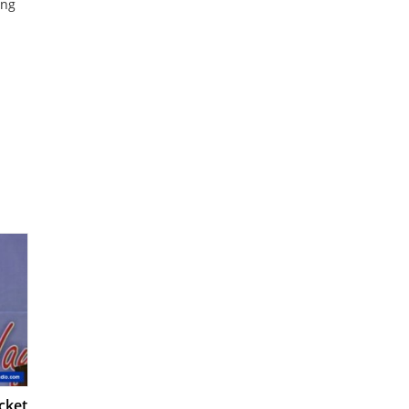
 ng
cket