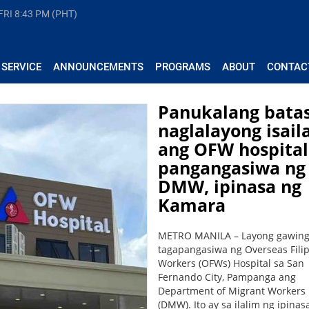
FRI
8:43 PM (PHT)
 SERVICE
ANNOUNCEMENTS
PROGRAMS
ABOUT
CONTAC
Panukalang bata
naglalayong isail
ang OFW hospital
pangangasiwa ng
DMW, ipinasa ng
Kamara
METRO MANILA – Layong gawin
tagapangasiwa ng Overseas Fili
Workers (OFWs) Hospital sa San
Fernando City, Pampanga ang
Department of Migrant Workers
(DMW). Ito ay sa ilalim ng ipina