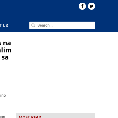
T US
s na
alim
 sa
g
pino
sang
MOST READ