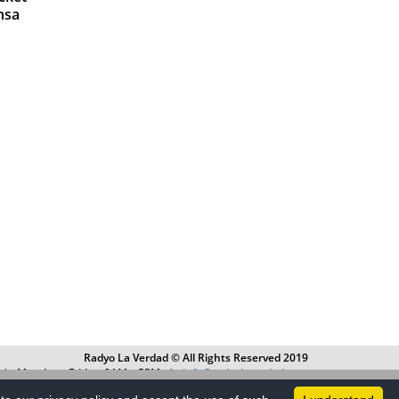
nsa
Radyo La Verdad © All Rights Reserved 2019
4 | Monday – Friday, 8AM – 5PM |
info@radyolaverdad.com
VACY POLICY
|
TERMS OF USE
|
ADVERTISE WITH US