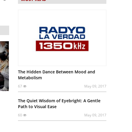
The Hidden Dance Between Mood and
Metabolism
67
May 09, 2017
The Quiet Wisdom of Eyebright: A Gentle
Path to Visual Ease
60
May 09, 2017