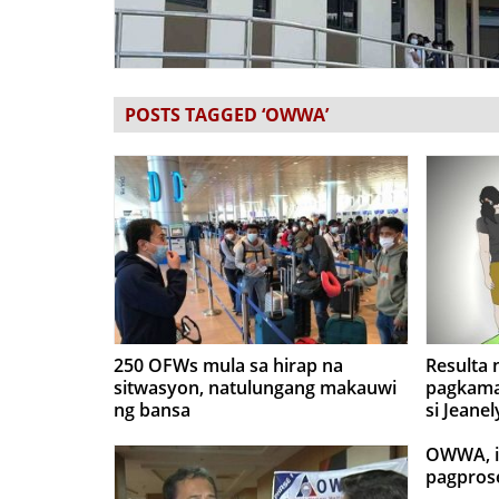
POSTS TAGGED ‘OWWA’
250 OFWs mula sa hirap na
Resulta 
sitwasyon, natulungang makauwi
pagkama
ng bansa
si Jeanel
loob ng
OWWA, in
pagpros