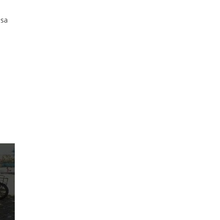
a
 sa