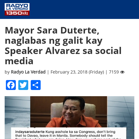
NEWS
Mayor Sara Duterte,
PUBLIC SERVICE
naglabas ng galit kay
ANNOUNCEMENTS
Speaker Alvarez sa social
PROGRAMS
media
ABOUT
CONTACT US
by
Radyo La Verdad
| February 23, 2018 (Friday) | 7159
Facebook
Twitter
Share