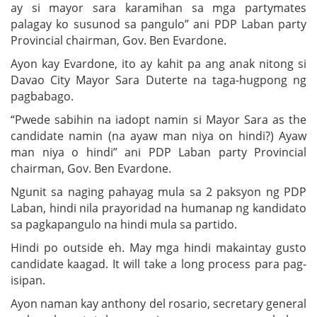
ay si mayor sara karamihan sa mga partymates
palagay ko susunod sa pangulo” ani PDP Laban party
Provincial chairman, Gov. Ben Evardone.
Ayon kay Evardone, ito ay kahit pa ang anak nitong si
Davao City Mayor Sara Duterte na taga-hugpong ng
pagbabago.
“Pwede sabihin na iadopt namin si Mayor Sara as the
candidate namin (na ayaw man niya on hindi?) Ayaw
man niya o hindi” ani PDP Laban party Provincial
chairman, Gov. Ben Evardone.
Ngunit sa naging pahayag mula sa 2 paksyon ng PDP
Laban, hindi nila prayoridad na humanap ng kandidato
sa pagkapangulo na hindi mula sa partido.
Hindi po outside eh. May mga hindi makaintay gusto
candidate kaagad. It will take a long process para pag-
isipan.
Ayon naman kay anthony del rosario, secretary general