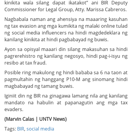
kinikita wala silang dapat ikatakot” ani BIR Deputy
Commissioner for Legal Group, Atty. Marissa Cabreros.
Nagbabala naman ang ahensiya na maaaring kasuhan
ng tax evasion ang mga kumikita ng malaki online tulad
ng social media influencers na hindi magdedeklara ng
kanilang kinikita at hindi pagbabayad ng buwis.
Ayon sa opisyal maaari din silang makasuhan sa hindi
pagrerehistro ng kanilang negosyo, hindi pag-i-isyu ng
resibo at tax fraud.
Posible ring makulong ng hindi bababa sa 6 na taon at
pagmultahin ng hanggang P10-M ang sinomang hindi
magbabayad ng tamang buwis.
Iginiit din ng BIR na ginagawa lamang nila ang kanilang
mandato na habulin at papanagutin ang mga tax
evaders.
(Marvin Calas | UNTV News)
Tags:
BIR
,
social media