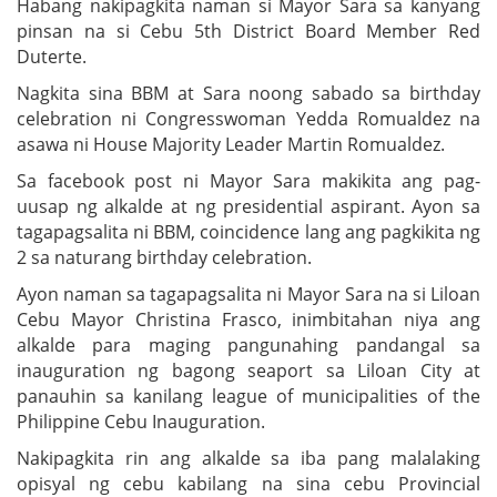
Habang nakipagkita naman si Mayor Sara sa kanyang
pinsan na si Cebu 5th District Board Member Red
Duterte.
Nagkita sina BBM at Sara noong sabado sa birthday
celebration ni Congresswoman Yedda Romualdez na
asawa ni House Majority Leader Martin Romualdez.
Sa facebook post ni Mayor Sara makikita ang pag-
uusap ng alkalde at ng presidential aspirant. Ayon sa
tagapagsalita ni BBM, coincidence lang ang pagkikita ng
2 sa naturang birthday celebration.
Ayon naman sa tagapagsalita ni Mayor Sara na si Liloan
Cebu Mayor Christina Frasco, inimbitahan niya ang
alkalde para maging pangunahing pandangal sa
inauguration ng bagong seaport sa Liloan City at
panauhin sa kanilang league of municipalities of the
Philippine Cebu Inauguration.
Nakipagkita rin ang alkalde sa iba pang malalaking
opisyal ng cebu kabilang na sina cebu Provincial