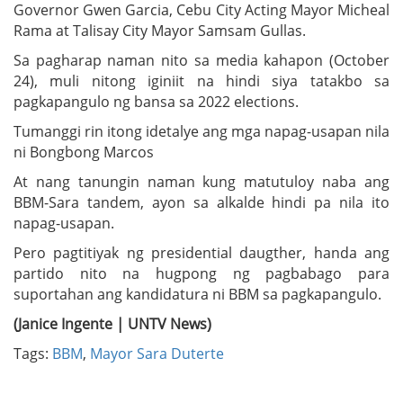
Governor Gwen Garcia, Cebu City Acting Mayor Micheal
Rama at Talisay City Mayor Samsam Gullas.
Sa pagharap naman nito sa media kahapon (October
24), muli nitong iginiit na hindi siya tatakbo sa
pagkapangulo ng bansa sa 2022 elections.
Tumanggi rin itong idetalye ang mga napag-usapan nila
ni Bongbong Marcos
At nang tanungin naman kung matutuloy naba ang
BBM-Sara tandem, ayon sa alkalde hindi pa nila ito
napag-usapan.
Pero pagtitiyak ng presidential daugther, handa ang
partido nito na hugpong ng pagbabago para
suportahan ang kandidatura ni BBM sa pagkapangulo.
(Janice Ingente | UNTV News)
Tags:
BBM
,
Mayor Sara Duterte