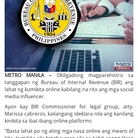
METRO MANILA –
Obligadong magparehistro sa
tanggapan ng Bureau of Internal Revenue (BIR) ang
lahat ng kumikita online kabilang na rito ang mga social
media influencer.
Ayon kay BIR Commissioner for legal group, atty.
Marissa cabreros, kailangang ideklara nila ang kanilang
kinikita sa ibat-ibang online platforms
“Basta lahat po ng ating mga nasa online ang means of
kita, kumikita sila binabayaran sila sa kahit anong klase