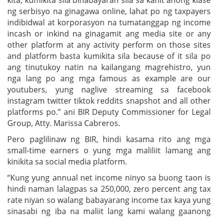
ng serbisyo na ginagawa online, lahat po ng taxpayers
indibidwal at korporasyon na tumatanggap ng income
incash or inkind na ginagamit ang media site or any
other platform at any activity perform on those sites
and platform basta kumikita sila because of it sila po
ang tinutukoy natin na kailangang magrehistro, yun
nga lang po ang mga famous as example are our
youtubers, yung naglive streaming sa facebook
instagram twitter tiktok reddits snapshot and all other
platforms po.” ani BIR Deputy Commissioner for Legal
Group, Atty. Marissa Cabreros.
Pero paglilinaw ng BIR, hindi kasama rito ang mga
small-time earners o yung mga maliliit lamang ang
kinikita sa social media platform.
“Kung yung annual net income ninyo sa buong taon is
hindi naman lalagpas sa 250,000, zero percent ang tax
rate niyan so walang babayarang income tax kaya yung
sinasabi ng iba na maliit lang kami walang gaanong