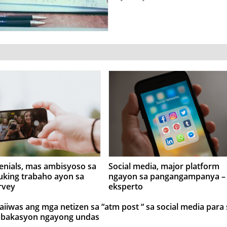
enials, mas ambisyoso sa
Social media, major platform
uking trabaho ayon sa
ngayon sa pangangampanya –
rvey
eksperto
aiiwas ang mga netizen sa “atm post “ sa social media para 
a bakasyon ngayong undas