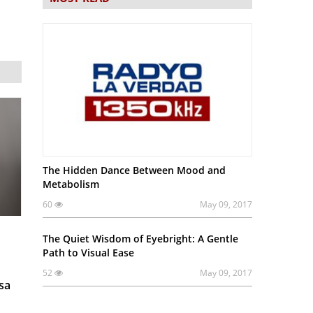
The Hidden Dance Between Mood and
Metabolism
60
May 09, 2017
The Quiet Wisdom of Eyebright: A Gentle
Path to Visual Ease
52
May 09, 2017
sa