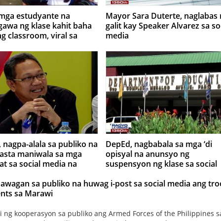
 mga estudyante na
Mayor Sara Duterte, naglabas 
awa ng klase kahit baha
galit kay Speaker Alvarez sa so
ng classroom, viral sa
media
edia
nagpa-alala sa publiko na
DepEd, nagbabala sa mga ‘di
asta maniwala sa mga
opisyal na anunsyo ng
t sa social media na
suspensyon ng klase sa social
 ng malakas na bagyo sa
media
awagan sa publiko na huwag i-post sa social media ang tr
ts sa Marawi
 ng kooperasyon sa publiko ang Armed Forces of the Philippines s