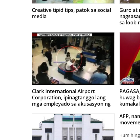
Creative tipid tips, patok sa social
Guro at
media
nagsasag
sa loob 
social m
Clark International Airport
PAGASA, 
Corporation, ipinagtanggol ang
huwag b
mga empleyado sa akusasyon ng
kumakala
pagnanakaw
pagtama
bansa
AFP, nan
movemen
Humihingi