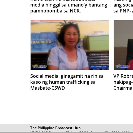
media hinggil sa umano’y bantang
ang soci
pambobomba sa NCR,
sa PNP- 
pinabulaanan ng PNP
Social media, ginagamit na rin sa
VP Robre
kaso ng human trafficking sa
nakipag
Masbate-CSWD
Chairma
The Philippine Broadcast Hub
UNTV, 915 Barangay Philam, EDSA, Quezon City M.M. 1104