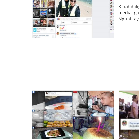
Kinahihil
media; ga
Ngunit ay