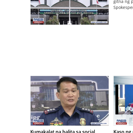
gitna ng 
Spokesper
Kumakalat na balita sa social
Kaso ng 