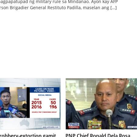
pagpapatupad ng military rule sa Mindanao. Ayon kay AFP
son Brigadier General Restituto Padilla, maselan ang […]
robbery-extortion gamit
PNP Chief Ronald Dela Rosa,