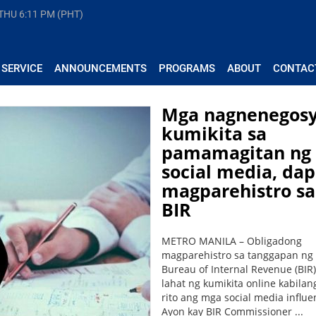
 THU
6:11 PM (PHT)
 SERVICE
ANNOUNCEMENTS
PROGRAMS
ABOUT
CONTAC
Mga nagnenegosy
kumikita sa
pamamagitan ng
social media, dap
magparehistro sa
BIR
METRO MANILA – Obligadong
magparehistro sa tanggapan ng
Bureau of Internal Revenue (BIR
lahat ng kumikita online kabilan
rito ang mga social media influe
Ayon kay BIR Commissioner ...