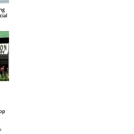
ng
cial
oop
a