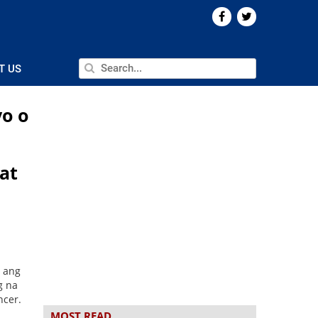
T US
o o
at
) ang
g na
ncer.
MOST READ