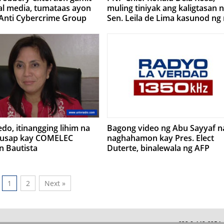
al media, tumataas ayon
muling tiniyak ang kaligtasan n
Anti Cybercrime Group
Sen. Leila de Lima kasunod ng
naglabasang fake news sa soci
media
do, itinangging lihim na
Bagong video ng Abu Sayyaf n
-usap kay COMELEC
naghahamon kay Pres. Elect
n Bautista
Duterte, binalewala ng AFP
1
2
Next »
+632 8 442 625