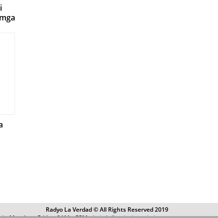
i
 mga
al
a
Radyo La Verdad © All Rights Reserved 2019
4 | Monday – Friday, 8AM – 5PM |
info@radyolaverdad.com