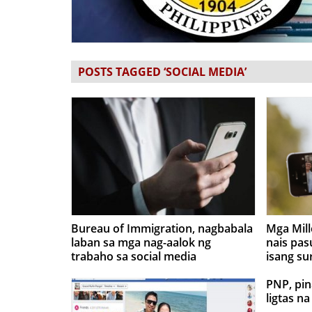
POSTS TAGGED ‘SOCIAL MEDIA’
Bureau of Immigration, nagbabala
Mga Mill
laban sa mga nag-aalok ng
nais pas
trabaho sa social media
isang su
PNP, pin
ligtas n