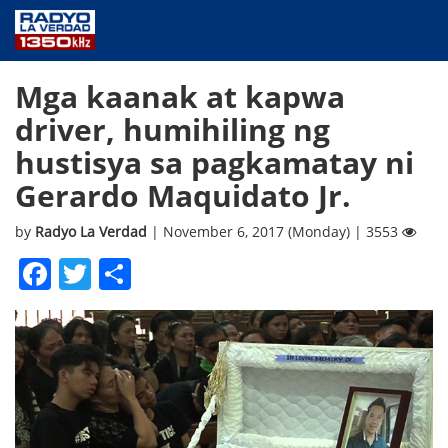
NEWS
Mga kaanak at kapwa
PUBLIC SERVICE
driver, humihiling ng
ANNOUNCEMENTS
hustisya sa pagkamatay ni
PROGRAMS
Gerardo Maquidato Jr.
ABOUT
CONTACT US
by
Radyo La Verdad
| November 6, 2017 (Monday) | 3553
Facebook
Twitter
Share