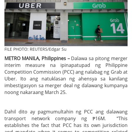
FILE PHOTO: REUTERS/Edgar Su
METRO MANILA, Philippines –
Dalawa sa pitong merger
interim measure na ipinapatupad ng Philippine
Competition Commission (PCC) ang nalabag ng Grab at
Uber. Ito ang natuklasan ng ahensya sa kanilang
imbestigasyon sa merger deal ng dalawang kumpanya
noong nakaraang March 25.
Dahil dito ay pagmumultahin ng PCC ang dalawang
transport network company ng ₱16M. “This
establishes the fact that PCC has its own jurisdiction
and mandate when it comes to competition related