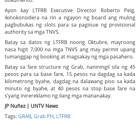
Ayon kay LTFRB Executive Director Roberto Peig,
ikinokonsidera na rin a ngayon ng board ang muling
pagbubukas ng slots para sa pagiisue ng provisional
authority sa mga TNVS.
Batay sa datos ng LTFRB noong Oktubre, mayroong
nasa higit 7,000 na mga TNVS ang may permit upang
tumanggap ng booking at magsakay ng mga pasahero.
Batay sa fare structure ng Grab, naniningil sila ng 45
pesos para sa base fare, 15 pesos na dagdag sa kada
kilometrong byahe, dagdag na dalawang piso sa kada
minuto ng byahe, at 40 pesos na stop base fare na
s’yang inirereklamo ng ilang mga mananakay.
JP Nuñez | UNTV News
Tags:
GRAB
,
Grab PH
,
LTFRB