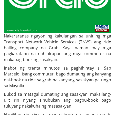
Nakararanas ngayon ng kakulangan sa unit ng mga
Transport Network Vehicle Services (TNVS) ang ride
hailing company na Grab. Kaya naman may mga
pagkakataon na nahihirapan ang mga commuter na
makapag-book ng sasakyan.
Inabot ng trenta minutos sa paghihintay si Sab
Marcelo, isang commuter, bago dumating ang kanyang
nai-book na ride sa grab na kanyang sasakyan patungo
sa Maynila.
Bukod sa matagal dumating ang sasakyan, makailang-
ulit rin niyang sinubukan ang pagbu-book bago
tuluyang nakakuha ng masasakyan.
Napilitan rin siya na magpa-book na lamang ng 6-