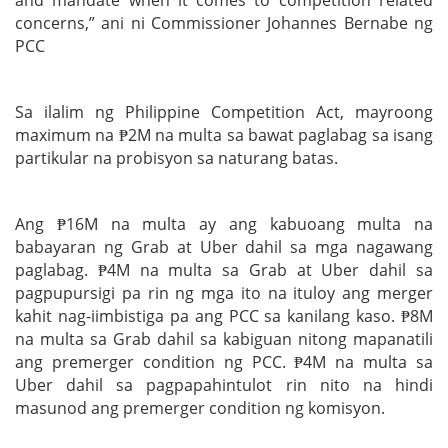
concerns,” ani ni Commissioner Johannes Bernabe ng
PCC
Sa ilalim ng Philippine Competition Act, mayroong
maximum na ₱2M na multa sa bawat paglabag sa isang
partikular na probisyon sa naturang batas.
Ang ₱16M na multa ay ang kabuoang multa na
babayaran ng Grab at Uber dahil sa mga nagawang
paglabag. ₱4M na multa sa Grab at Uber dahil sa
pagpupursigi pa rin ng mga ito na ituloy ang merger
kahit nag-iimbistiga pa ang PCC sa kanilang kaso. ₱8M
na multa sa Grab dahil sa kabiguan nitong mapanatili
ang premerger condition ng PCC. ₱4M na multa sa
Uber dahil sa pagpapahintulot rin nito na hindi
masunod ang premerger condition ng komisyon.