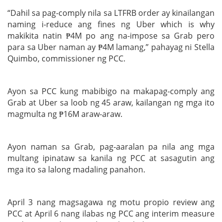
“Dahil sa pag-comply nila sa LTFRB order ay kinailangan
naming i-reduce ang fines ng Uber which is why
makikita natin ₱4M po ang na-impose sa Grab pero
para sa Uber naman ay ₱4M lamang,” pahayag ni Stella
Quimbo, commissioner ng PCC.
Ayon sa PCC kung mabibigo na makapag-comply ang
Grab at Uber sa loob ng 45 araw, kailangan ng mga ito
magmulta ng ₱16M araw-araw.
Ayon naman sa Grab, pag-aaralan pa nila ang mga
multang ipinataw sa kanila ng PCC at sasagutin ang
mga ito sa lalong madaling panahon.
April 3 nang magsagawa ng motu propio review ang
PCC at April 6 nang ilabas ng PCC ang interim measure