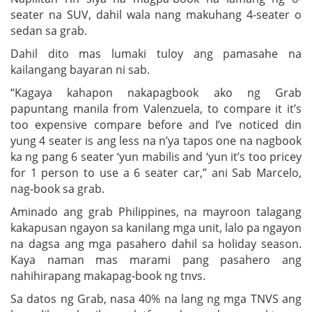
seater na SUV, dahil wala nang makuhang 4-seater o
sedan sa grab.
Dahil dito mas lumaki tuloy ang pamasahe na
kailangang bayaran ni sab.
“Kagaya kahapon nakapagbook ako ng Grab
papuntang manila from Valenzuela, to compare it it’s
too expensive compare before and I’ve noticed din
yung 4 seater is ang less na n’ya tapos one na nagbook
ka ng pang 6 seater ‘yun mabilis and ‘yun it’s too pricey
for 1 person to use a 6 seater car,” ani Sab Marcelo,
nag-book sa grab.
Aminado ang grab Philippines, na mayroon talagang
kakapusan ngayon sa kanilang mga unit, lalo pa ngayon
na dagsa ang mga pasahero dahil sa holiday season.
Kaya naman mas marami pang pasahero ang
nahihirapang makapag-book ng tnvs.
Sa datos ng Grab, nasa 40% na lang ng mga TNVS ang