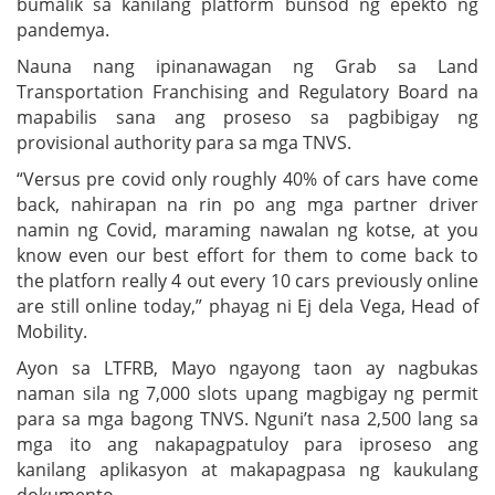
bumalik sa kanilang platform bunsod ng epekto ng
pandemya.
Nauna nang ipinanawagan ng Grab sa Land
Transportation Franchising and Regulatory Board na
mapabilis sana ang proseso sa pagbibigay ng
provisional authority para sa mga TNVS.
“Versus pre covid only roughly 40% of cars have come
back, nahirapan na rin po ang mga partner driver
namin ng Covid, maraming nawalan ng kotse, at you
know even our best effort for them to come back to
the platforn really 4 out every 10 cars previously online
are still online today,” phayag ni Ej dela Vega, Head of
Mobility.
Ayon sa LTFRB, Mayo ngayong taon ay nagbukas
naman sila ng 7,000 slots upang magbigay ng permit
para sa mga bagong TNVS. Nguni’t nasa 2,500 lang sa
mga ito ang nakapagpatuloy para iproseso ang
kanilang aplikasyon at makapagpasa ng kaukulang
dokumento.