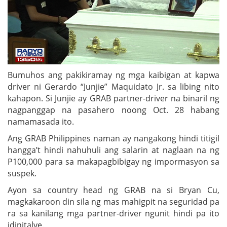
Bumuhos ang pakikiramay ng mga kaibigan at kapwa
driver ni Gerardo “Junjie” Maquidato Jr. sa libing nito
kahapon. Si Junjie ay GRAB partner-driver na binaril ng
nagpanggap na pasahero noong Oct. 28 habang
namamasada ito.
Ang GRAB Philippines naman ay nangakong hindi titigil
hangga’t hindi nahuhuli ang salarin at naglaan na ng
P100,000 para sa makapagbibigay ng impormasyon sa
suspek.
Ayon sa country head ng GRAB na si Bryan Cu,
magkakaroon din sila ng mas mahigpit na seguridad pa
ra sa kanilang mga partner-driver ngunit hindi pa ito
idinitalye.