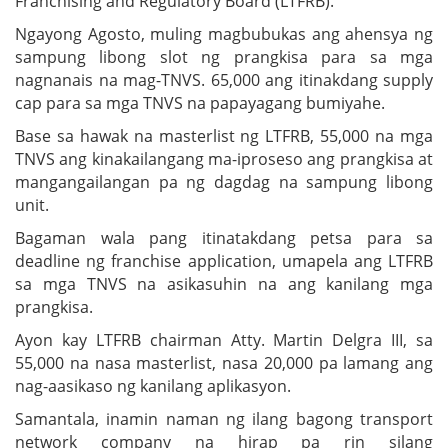
Franchising and Regulatory Board (LTFRB).
Ngayong Agosto, muling magbubukas ang ahensya ng
sampung libong slot ng prangkisa para sa mga
nagnanais na mag-TNVS. 65,000 ang itinakdang supply
cap para sa mga TNVS na papayagang bumiyahe.
Base sa hawak na masterlist ng LTFRB, 55,000 na mga
TNVS ang kinakailangang ma-iproseso ang prangkisa at
mangangailangan pa ng dagdag na sampung libong
unit.
Bagaman wala pang itinatakdang petsa para sa
deadline ng franchise application, umapela ang LTFRB
sa mga TNVS na asikasuhin na ang kanilang mga
prangkisa.
Ayon kay LTFRB chairman Atty. Martin Delgra III, sa
55,000 na nasa masterlist, nasa 20,000 pa lamang ang
nag-aasikaso ng kanilang aplikasyon.
Samantala, inamin naman ng ilang bagong transport
network company na hirap pa rin silang