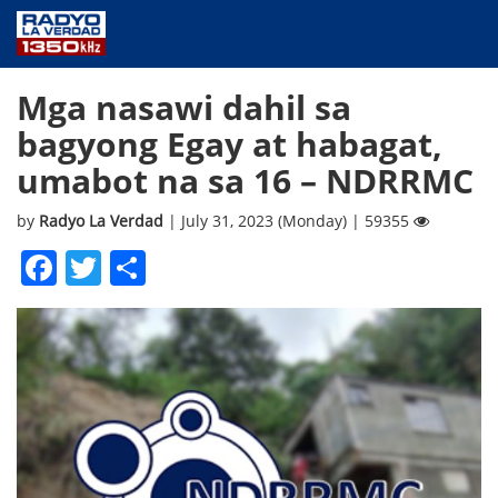
NEWS
Mga nasawi dahil sa
PUBLIC SERVICE
bagyong Egay at habagat,
ANNOUNCEMENTS
umabot na sa 16 – NDRRMC
PROGRAMS
ABOUT
by
Radyo La Verdad
| July 31, 2023 (Monday) | 59355
CONTACT US
Facebook
Twitter
Share