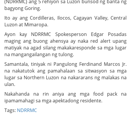
(NDRRMC) ang 5 rehiyon sa Luzon bunsod ng banta ng
bagyong Goring.
Ito ay ang Cordilleras, Ilocos, Cagayan Valley, Central
Luzon at Mimaropa.
Ayon kay NDRRMC Spokesperson Edgar Posadas
maging ang buong ahensya ay naka red alert upang
matiyak na agad silang makakaresponde sa mga lugar
na mangangailangan ng tulong.
Samantala, tiniyak ni Pangulong Ferdinand Marcos Jr.
na nakatutok ang pamahalaan sa sitwasyon sa mga
lugar sa Northern Luzon na nakararans ng malakas na
ulan.
Nakahanda na rin aniya ang mga food pack na
ipamamahagi sa mga apektadong residente.
Tags:
NDRRMC