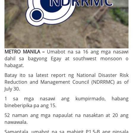
METRO MANILA –
Umabot na sa 16 ang mga nasawi
dahil sa bagyong Egay at southwest monsoon o
habagat.
Batay ito sa latest report ng National Disaster Risk
Reduction and Management Council (NDRRMC) as of
July 30.
1 sa mga nasawi ang kumpirmado, habang
bineberipika pa ang 15.
52 naman ang mga napaulat na nasaktan at 20 ang
nawawala.
Samantala, umabot na sa mahigit P1.5-B ang pinsala