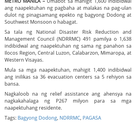
METRO MANILA –
Umabot sa mahigit 1,600 indibidwal
ang naapektuhan ng pagbaha at malakas na pag-ulan
dulot ng pinagsamang epekto ng bagyong Dodong at
Southwest Monsoon o habagat.
Sa tala ng National Disaster Risk Reduction and
Management Council (NDRRMC) 491 pamilya o 1,638
indibidwal ang naapektuhan ng sama ng panahon sa
Ilocos Region, Central Luzon, Calabarzon, Mimaropa, at
Western Visayas.
Mula sa mga naapektuhan, mahigit 1,400 indibidwal
ang inilikas sa 36 evacuation centers sa 5 rehiyon sa
bansa.
Nagkaloob na ng relief assistance ang ahensya na
nagkakahalaga ng P267 milyon para sa mga
naapektuhang residente.
Tags:
Bagyong Dodong
,
NDRRMC
,
PAGASA