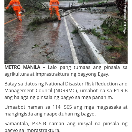
METRO MANILA –
Lalo pang tumaas ang pinsala sa
agrikultura at imprastraktura ng bagyong Egay.
Batay sa datos ng National Disaster Risk Reduction and
Management Council (NDRRMC), umabot na sa P1.9-B
ang halaga ng pinsala ng bagyo sa mga pananim.
Umaabot naman sa 114, 565 ang mga magsasaka at
mangingisda ang naapektuhan ng bagyo.
Samantala, P3.5-B naman ang inisyal na pinsala ng
bagyo sa imprastraktura.