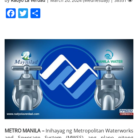
by
Radyo La Verdad
| March 20, 2024 (Wednesday) | 38551
Facebook
Twitter
Share
METRO MANILA –
Inihayag ng Metropolitan Waterworks
and Sewerage System (MWSS) ang plano nitong