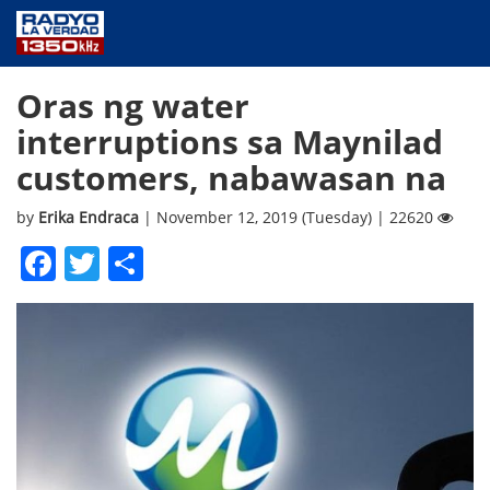
NEWS
Oras ng water
PUBLIC SERVICE
interruptions sa Maynilad
ANNOUNCEMENTS
customers, nabawasan na
PROGRAMS
ABOUT
by
Erika Endraca
| November 12, 2019 (Tuesday) | 22620
CONTACT US
Facebook
Twitter
Share