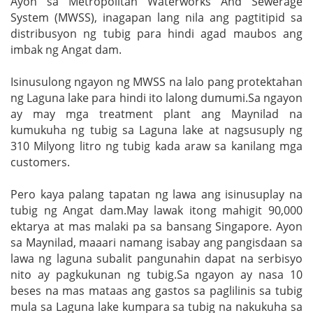
Ayon sa Metropolitan Waterworks And Sewerage
System (MWSS), inagapan lang nila ang pagtitipid sa
distribusyon ng tubig para hindi agad maubos ang
imbak ng Angat dam.
Isinusulong ngayon ng MWSS na lalo pang protektahan
ng Laguna lake para hindi ito lalong dumumi.Sa ngayon
ay may mga treatment plant ang Maynilad na
kumukuha ng tubig sa Laguna lake at nagsusuply ng
310 Milyong litro ng tubig kada araw sa kanilang mga
customers.
Pero kaya palang tapatan ng lawa ang isinusuplay na
tubig ng Angat dam.May lawak itong mahigit 90,000
ektarya at mas malaki pa sa bansang Singapore. Ayon
sa Maynilad, maaari namang isabay ang pangisdaan sa
lawa ng laguna subalit pangunahin dapat na serbisyo
nito ay pagkukunan ng tubig.Sa ngayon ay nasa 10
beses na mas mataas ang gastos sa paglilinis sa tubig
mula sa Laguna lake kumpara sa tubig na nakukuha sa