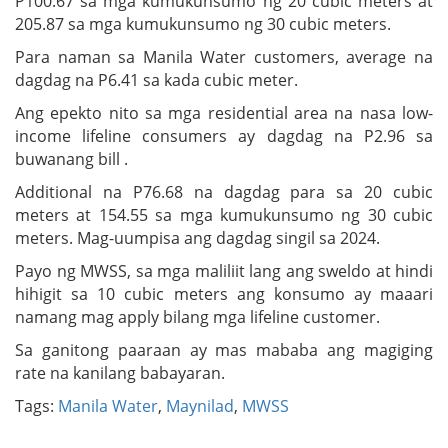
P100.67 sa mga kumukunsumo ng 20 cubic meters at
205.87 sa mga kumukunsumo ng 30 cubic meters.
Para naman sa Manila Water customers, average na
dagdag na P6.41 sa kada cubic meter.
Ang epekto nito sa mga residential area na nasa low-
income lifeline consumers ay dagdag na P2.96 sa
buwanang bill .
Additional na P76.68 na dagdag para sa 20 cubic
meters at 154.55 sa mga kumukunsumo ng 30 cubic
meters. Mag-uumpisa ang dagdag singil sa 2024.
Payo ng MWSS, sa mga maliliit lang ang sweldo at hindi
hihigit sa 10 cubic meters ang konsumo ay maaari
namang mag apply bilang mga lifeline customer.
Sa ganitong paaraan ay mas mababa ang magiging
rate na kanilang babayaran.
Tags:
Manila Water
,
Maynilad
,
MWSS