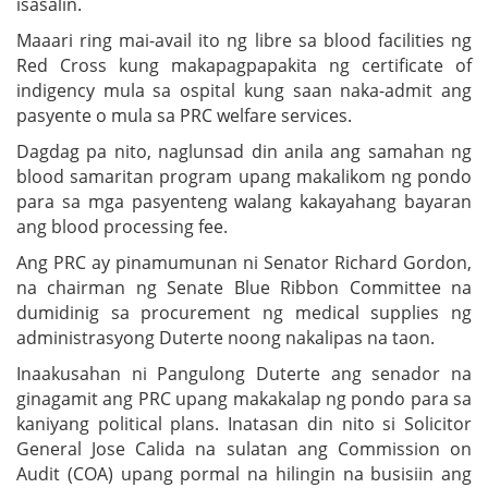
isasalin.
Maaari ring mai-avail ito ng libre sa blood facilities ng
Red Cross kung makapagpapakita ng certificate of
indigency mula sa ospital kung saan naka-admit ang
pasyente o mula sa PRC welfare services.
Dagdag pa nito, naglunsad din anila ang samahan ng
blood samaritan program upang makalikom ng pondo
para sa mga pasyenteng walang kakayahang bayaran
ang blood processing fee.
Ang PRC ay pinamumunan ni Senator Richard Gordon,
na chairman ng Senate Blue Ribbon Committee na
dumidinig sa procurement ng medical supplies ng
administrasyong Duterte noong nakalipas na taon.
Inaakusahan ni Pangulong Duterte ang senador na
ginagamit ang PRC upang makakalap ng pondo para sa
kaniyang political plans. Inatasan din nito si Solicitor
General Jose Calida na sulatan ang Commission on
Audit (COA) upang pormal na hilingin na busisiin ang