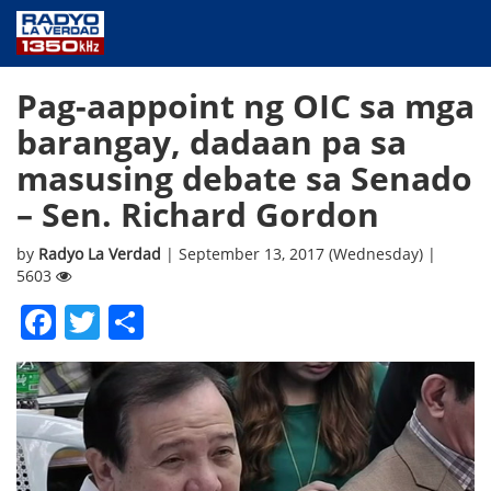
NEWS
Pag-aappoint ng OIC sa mga
PUBLIC SERVICE
barangay, dadaan pa sa
ANNOUNCEMENTS
masusing debate sa Senado
PROGRAMS
– Sen. Richard Gordon
ABOUT
CONTACT US
by
Radyo La Verdad
| September 13, 2017 (Wednesday) |
5603
Facebook
Twitter
Share