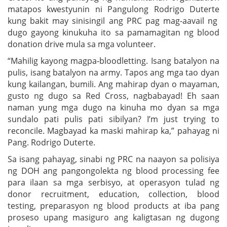
matapos kwestyunin ni Pangulong Rodrigo Duterte
kung bakit may sinisingil ang PRC pag mag-aavail ng
dugo gayong kinukuha ito sa pamamagitan ng blood
donation drive mula sa mga volunteer.
“Mahilig kayong magpa-bloodletting. Isang batalyon na
pulis, isang batalyon na army. Tapos ang mga tao dyan
kung kailangan, bumili. Ang mahirap dyan o mayaman,
gusto ng dugo sa Red Cross, nagbabayad! Eh saan
naman yung mga dugo na kinuha mo dyan sa mga
sundalo pati pulis pati sibilyan? I’m just trying to
reconcile. Magbayad ka maski mahirap ka,” pahayag ni
Pang. Rodrigo Duterte.
Sa isang pahayag, sinabi ng PRC na naayon sa polisiya
ng DOH ang pangongolekta ng blood processing fee
para ilaan sa mga serbisyo, at operasyon tulad ng
donor recruitment, education, collection, blood
testing, preparasyon ng blood products at iba pang
proseso upang masiguro ang kaligtasan ng dugong