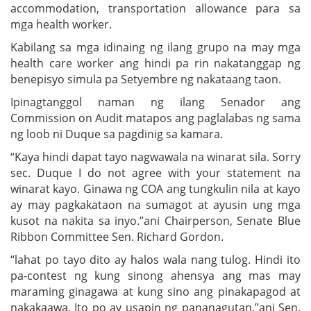
accommodation, transportation allowance para sa
mga health worker.
Kabilang sa mga idinaing ng ilang grupo na may mga
health care worker ang hindi pa rin nakatanggap ng
benepisyo simula pa Setyembre ng nakataang taon.
Ipinagtanggol naman ng ilang Senador ang
Commission on Audit matapos ang paglalabas ng sama
ng loob ni Duque sa pagdinig sa kamara.
“Kaya hindi dapat tayo nagwawala na winarat sila. Sorry
sec. Duque I do not agree with your statement na
winarat kayo. Ginawa ng COA ang tungkulin nila at kayo
ay may pagkakataon na sumagot at ayusin ung mga
kusot na nakita sa inyo.”ani Chairperson, Senate Blue
Ribbon Committee Sen. Richard Gordon.
“lahat po tayo dito ay halos wala nang tulog. Hindi ito
pa-contest ng kung sinong ahensya ang mas may
maraming ginagawa at kung sino ang pinakapagod at
nakakaawa. Ito po ay usapin ng pananagutan.”ani Sen.