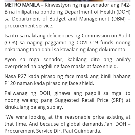
METRO MANILA –
Kinwestyon ng mga senador ang P42-
B na inilipat na pondo ng Department of Health (DOH)
sa Department of Budget and Management (DBM) –
procurement service.
Isa ito sa nakitang deficiencies ng Commission on Audit
(COA) sa naging paggamit ng COVID-19 funds noong
nakaraang taon dahil sa kawalan ng ilang dokumento.
Ayon sa mga senador, kabilang dito ang anila’y
overpriced na pagbili ng face masks at face shield.
Nasa P27 kada piraso ng face mask ang binili habang
P120 naman kada piraso ng face shield.
Paliwanag ng DOH, ginawa ang pagbili sa mga ito
noong walang pang Suggested Retail Price (SRP) at
kinukulang pa ang suplay.
“We were looking at the reasonable price existing at
that time. And because of global demands.”ani DOH –
Procurement Service Dir. Paul Guimbarda.