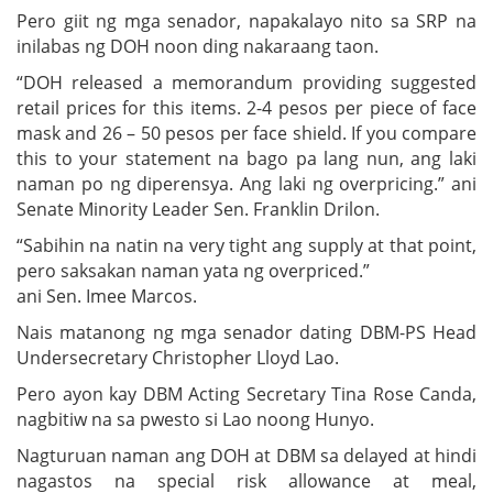
Pero giit ng mga senador, napakalayo nito sa SRP na
inilabas ng DOH noon ding nakaraang taon.
“DOH released a memorandum providing suggested
retail prices for this items. 2-4 pesos per piece of face
mask and 26 – 50 pesos per face shield. If you compare
this to your statement na bago pa lang nun, ang laki
naman po ng diperensya. Ang laki ng overpricing.” ani
Senate Minority Leader Sen. Franklin Drilon.
“Sabihin na natin na very tight ang supply at that point,
pero saksakan naman yata ng overpriced.”
ani Sen. Imee Marcos.
Nais matanong ng mga senador dating DBM-PS Head
Undersecretary Christopher Lloyd Lao.
Pero ayon kay DBM Acting Secretary Tina Rose Canda,
nagbitiw na sa pwesto si Lao noong Hunyo.
Nagturuan naman ang DOH at DBM sa delayed at hindi
nagastos na special risk allowance at meal,