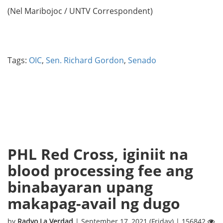
(Nel Maribojoc / UNTV Correspondent)
Tags:
OIC
,
Sen. Richard Gordon
,
Senado
PHL Red Cross, iginiit na
blood processing fee ang
binabayaran upang
makapag-avail ng dugo
by
Radyo La Verdad
| September 17, 2021 (Friday) | 156842