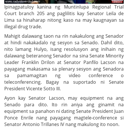
Ipinagpatuloy kanina ng Muntinlupa Regional Trial
Court branch 205 ang paglilitis kay Senator Leila de
Lima sa hinaharap nitong kaso na may kaugnayan sa
illegal drug trade.
Mahigit dalawang taon na rin nakakulong ang Senador
at hindi nakakadalo ng sesyon sa Senado. Dahil dito,
nito lamang Hulyo, isang resolusyon ang inihain ng
dalawang beteranong Senador na sina Senate Minority
Leader Franklin Drilon at Senator Panfilo Lacson na
payagang makasama sa plenary sesyon ang Senadora
sa pamamagitan ng video conference o
teleconferencing. Bagay na suportado ni Senate
President Vicente Sotto III.
Ayon kay Senator Lacson, may equipment na ang
Senado para dito. Ito rin aniya ang ginamit na
equipment sa panahon ni dating Senate President Juan
Ponce Enrile nang payagang magtele-conference si
Senator Antonio Trillanes IV nang makulong ito noon.