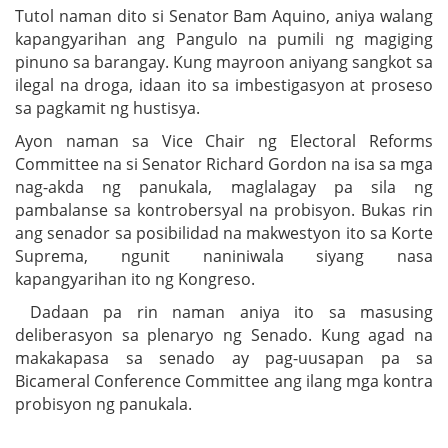
Tutol naman dito si Senator Bam Aquino, aniya walang
kapangyarihan ang Pangulo na pumili ng magiging
pinuno sa barangay. Kung mayroon aniyang sangkot sa
ilegal na droga, idaan ito sa imbestigasyon at proseso
sa pagkamit ng hustisya.
Ayon naman sa Vice Chair ng Electoral Reforms
Committee na si Senator Richard Gordon na isa sa mga
nag-akda ng panukala, maglalagay pa sila ng
pambalanse sa kontrobersyal na probisyon. Bukas rin
ang senador sa posibilidad na makwestyon ito sa Korte
Suprema, ngunit naniniwala siyang nasa
kapangyarihan ito ng Kongreso.
Dadaan pa rin naman aniya ito sa masusing
deliberasyon sa plenaryo ng Senado. Kung agad na
makakapasa sa senado ay pag-uusapan pa sa
Bicameral Conference Committee ang ilang mga kontra
probisyon ng panukala.