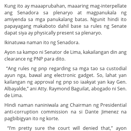
Kung ito ay maaaprubahan, maaaring mag-interpellate
ang Senadora sa plenaryo at magpanukala ng
amiyenda sa mga panukalang batas. Ngunit hindi ito
papayagang makaboto dahil base sa rules ng Senate
dapat siya ay physically present sa plenaryo.
Ikinatuwa naman ito ng Senadora.
Ayon sa kampo ni Senator de Lima, kakailangan din ang
clearance ng PNP para dito.
“Ang rules ng pnp regarding sa mga tao sa custodial
ayun nga, bawal ang electronic gadget. So, lahat yan
kailangan ng approval ng pnp so iaakyat yan kay Gen.
Albayalde,” ani Atty. Raymond Baguilat, abogado ni Sen.
de Lima.
Hindi naman naniniwala ang Chairman ng Presidential
anti-corruption commission na si Dante Jimenez na
pagbibigyan ito ng korte.
“I’m pretty sure the court will denied that,” ayon