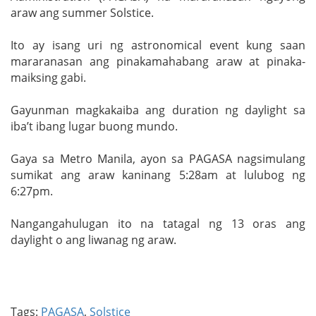
araw ang summer Solstice.
Ito ay isang uri ng astronomical event kung saan
mararanasan ang pinakamahabang araw at pinaka-
maiksing gabi.
Gayunman magkakaiba ang duration ng daylight sa
iba’t ibang lugar buong mundo.
Gaya sa Metro Manila, ayon sa PAGASA nagsimulang
sumikat ang araw kaninang 5:28am at lulubog ng
6:27pm.
Nangangahulugan ito na tatagal ng 13 oras ang
daylight o ang liwanag ng araw.
Tags:
PAGASA
,
Solstice