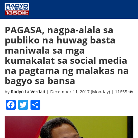
NEWS
PAGASA, nagpa-alala sa
PUBLIC SERVICE
publiko na huwag basta
ANNOUNCEMENTS
maniwala sa mga
PROGRAMS
kumakalat sa social media
ABOUT
na pagtama ng malakas na
CONTACT US
bagyo sa bansa
by
Radyo La Verdad
| December 11, 2017 (Monday) | 11655
Facebook
Twitter
Share