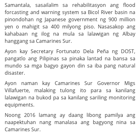
Samantala, sasailalim sa rehabilitasyon ang flood
forcasting and warning system sa Bicol River basin na
pinondohan ng Japanese government ng 900 million
yen o mahigit sa 400 milyong piso. Nasasakop ang
kahabaan ng ilog na mula sa lalawigan ng Albay
hanggang sa Camarines Sur.
Ayon kay Secretary Fortunato Dela Peña ng DOST,
pangatlo ang Pilipinas sa pinaka lantad na bansa sa
mundo sa mga bagyo gayon din sa iba pang natural
disaster.
Ayon naman kay Camarines Sur Governor Migs
Villafuerte, malaking tulong ito para sa kanilang
lalawigan na bukod pa sa kanilang sariling monitoring
equipments.
Noong 2016 lamang ay daang libong pamilya ang
naapektuhan nang manalasa ang bagyong nina sa
Camarines Sur.