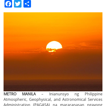
Facebook
Twitter
Share
METRO MANILA
– Inianunsyo ng Philippine
Atmospheric, Geophysical, and Astronomical Services
Administration (PAGASA) na mararanasan ngayong