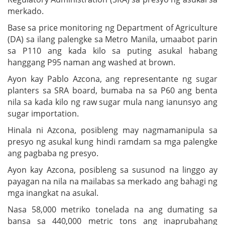
merkado.
Base sa price monitoring ng Department of Agriculture
(DA) sa ilang palengke sa Metro Manila, umaabot parin
sa P110 ang kada kilo sa puting asukal habang
hanggang P95 naman ang washed at brown.
Ayon kay Pablo Azcona, ang representante ng sugar
planters sa SRA board, bumaba na sa P60 ang benta
nila sa kada kilo ng raw sugar mula nang ianunsyo ang
sugar importation.
Hinala ni Azcona, posibleng may nagmamanipula sa
presyo ng asukal kung hindi ramdam sa mga palengke
ang pagbaba ng presyo.
Ayon kay Azcona, posibleng sa susunod na linggo ay
payagan na nila na mailabas sa merkado ang bahagi ng
mga inangkat na asukal.
Nasa 58,000 metriko tonelada na ang dumating sa
bansa sa 440,000 metric tons ang inaprubahang