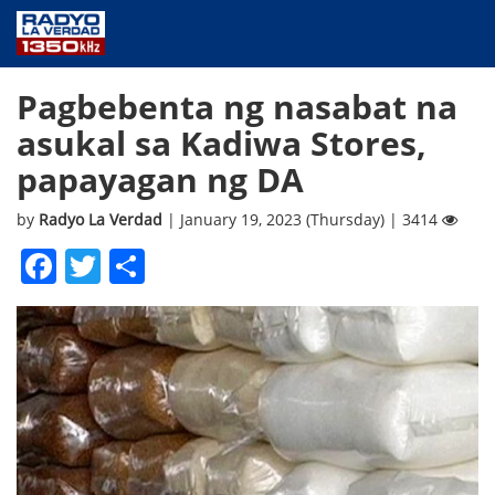
NEWS
Pagbebenta ng nasabat na
PUBLIC SERVICE
asukal sa Kadiwa Stores,
ANNOUNCEMENTS
papayagan ng DA
PROGRAMS
ABOUT
by
Radyo La Verdad
| January 19, 2023 (Thursday) | 3414
CONTACT US
Facebook
Twitter
Share