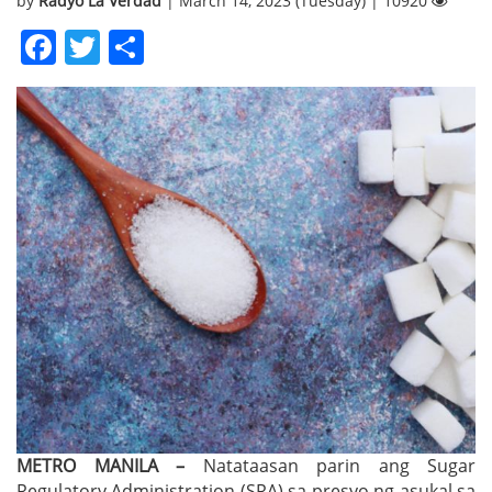
by
Radyo La Verdad
| March 14, 2023 (Tuesday) | 10920
Facebook
Twitter
Share
METRO MANILA –
Natataasan parin ang Sugar
Regulatory Administration (SRA) sa presyo ng asukal sa