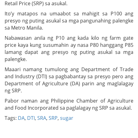
Retail Price (SRP) sa asukal.
Ito’y matapos na umaabot sa mahigit sa P100 ang
presyo ng puting asukal sa mga pangunahing palengke
sa Metro Manila.
Nabawasan anila ng P10 ang kada kilo ng farm gate
price kaya kung susumahin ay nasa P80 hanggang P85
lamang dapat ang presyo ng puting asukal sa mga
palengke.
Maaari namang tumulong ang Department of Trade
and Industry (DTI) sa pagbabantay sa presyo pero ang
Department of Agriculture (DA) parin ang maglalagay
ng SRP.
Pabor naman ang Philippine Chamber of Agriculture
and Food Incorporated sa paglalagay ng SRP sa asukal.
Tags:
DA
,
DTI
,
SRA
,
SRP
,
sugar