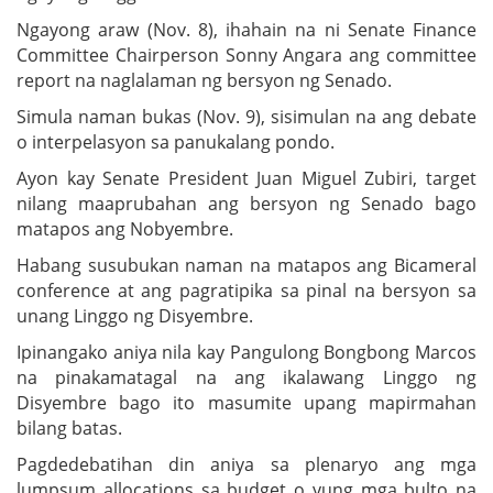
Ngayong araw (Nov. 8), ihahain na ni Senate Finance
Committee Chairperson Sonny Angara ang committee
report na naglalaman ng bersyon ng Senado.
Simula naman bukas (Nov. 9), sisimulan na ang debate
o interpelasyon sa panukalang pondo.
Ayon kay Senate President Juan Miguel Zubiri, target
nilang maaprubahan ang bersyon ng Senado bago
matapos ang Nobyembre.
Habang susubukan naman na matapos ang Bicameral
conference at ang pagratipika sa pinal na bersyon sa
unang Linggo ng Disyembre.
Ipinangako aniya nila kay Pangulong Bongbong Marcos
na pinakamatagal na ang ikalawang Linggo ng
Disyembre bago ito masumite upang mapirmahan
bilang batas.
Pagdedebatihan din aniya sa plenaryo ang mga
lumpsum allocations sa budget o yung mga bulto na