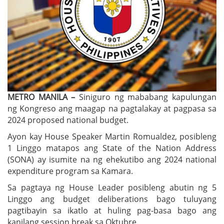
METRO MANILA –
Siniguro ng mababang kapulungan
ng Kongreso ang maagap na pagtalakay at pagpasa sa
2024 proposed national budget.
Ayon kay House Speaker Martin Romualdez, posibleng
1 Linggo matapos ang State of the Nation Address
(SONA) ay isumite na ng ehekutibo ang 2024 national
expenditure program sa Kamara.
Sa pagtaya ng House Leader posibleng abutin ng 5
Linggo ang budget deliberations bago tuluyang
pagtibayin sa ikatlo at huling pag-basa bago ang
kanilang session break sa Oktubre.