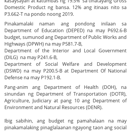
kasaysayan at katumbas ng 19.5% sa tinatayang Gross
Domestic Product ng bansa. 12% ang itinaas nito sa
P3.662-T na pondo noong 2019.
Pinakamalaki naman ang pondong inilaan sa
Department of Education (DEPED) na may P692.6-B
budget, sumunod ang Department of Public Works and
Highways (DPWH) na may P581.7-B,
Department of the Interior and Local Government
(DILG) na may P241.6-B,
Department of Social Welfare and Development
(DSWD) na may P200.5-B at Department Of National
Defense na may P192.1-B.
Pang-anim ang Department of Health (DOH), na
sinundan ng Department of Transportation (DOTR),
Agriculture, Judiciary at pang 10 ang Department of
Environment and Natural Resources (DENR).
Ibig sabihin, ang budget ng pamahalaan na may
pinakamalaking pinaglalaanan ngayong taon ang social