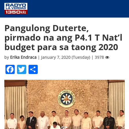
NEWS
Pangulong Duterte,
PUBLIC SERVICE
pirmado na ang P4.1 T Nat’l
ANNOUNCEMENTS
budget para sa taong 2020
PROGRAMS
ABOUT
by
Erika Endraca
| January 7, 2020 (Tuesday) | 3978
CONTACT US
Facebook
Twitter
Share