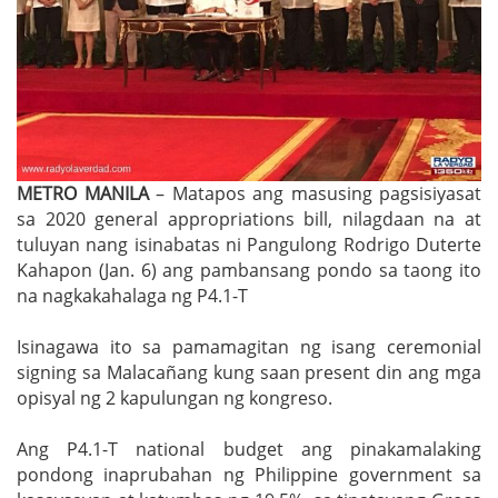
METRO MANILA
– Matapos ang masusing pagsisiyasat
sa 2020 general appropriations bill, nilagdaan na at
tuluyan nang isinabatas ni Pangulong Rodrigo Duterte
Kahapon (Jan. 6) ang pambansang pondo sa taong ito
na nagkakahalaga ng P4.1-T
Isinagawa ito sa pamamagitan ng isang ceremonial
signing sa Malacañang kung saan present din ang mga
opisyal ng 2 kapulungan ng kongreso.
Ang P4.1-T national budget ang pinakamalaking
pondong inaprubahan ng Philippine government sa