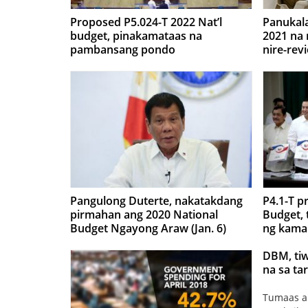
Proposed P5.024-T 2022 Nat’l
Panukal
budget, pinakamataas na
2021 na 
pambansang pondo
nire-re
Pangulong Duterte, nakatakdang
P4.1-T p
pirmahan ang 2020 National
Budget, 
Budget Ngayong Araw (Jan. 6)
ng kama
DBM, tiw
na sa ta
Tumaas a