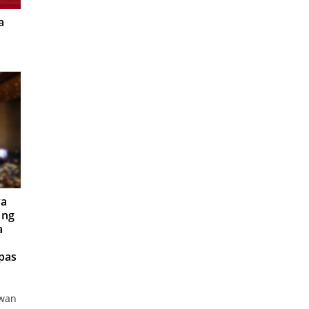
a
ya
 ng
a
pas
uwan