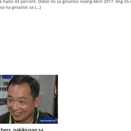
sa halos 43 percent. Doble ito sa ginastos noong Abril 2017. Ang 65.
iso na ginastos sa […]
hers, nakikiusap sa