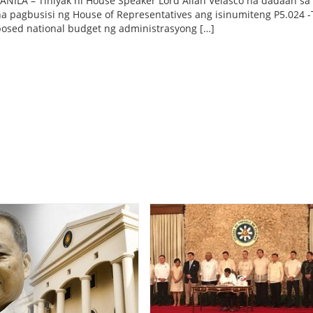
ILA – Tiniyak ni House Speaker Lord Allan Velasco na dadaan sa
a pagbusisi ng House of Representatives ang isinumiteng P5.024 -
osed national budget ng administrasyong […]