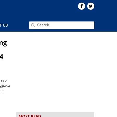
T US
ng
4
reso
agpasa
et.
MOST READ