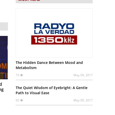
The Hidden Dance Between Mood and
Metabolism
73
May 09, 2017
d
The Quiet Wisdom of Eyebright: A Gentle
ng
Path to Visual Ease
65
May 09, 2017