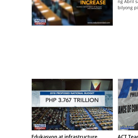
ng Abril 
bilyong p
Edukasyon at infrastructure
ACT Teac