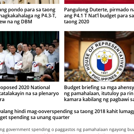
ang pondo para sa taong
Pangulong Duterte, pirmado n
nagkakahalaga ng P4.3-T,
ang P4.1 T Nat’l budget para sa
view na ng DBM
taong 2020
roposed 2020 National
Budget briefing sa mga ahens
tatalakayin na sa plenaryo
ng pamahalaan, itutuloy pa rin
ra
kamara kabilang ng pagbawi s
General Appropriations Bill
alang hindi mag-ooverspending sa taong 2018 kahit lumag
rget spending sa unang quarter
ng government spending o paggastos ng pamahalaan ngayong b