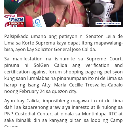
Palsipikado umano ang petisyon ni Senator Leila de
Lima sa Korte Suprema kaya dapat itong mapawalang-
bisa, ayon kay Solicitor General Jose Calida.
Sa manifestation na isinumite sa Supreme Court,
pinuna ni SolGen Calida ang verification and
certification against forum shopping page ng petisyon
kung saan lumalabas na pinanumpaan ito ni de Lima sa
harap ng isang Atty. Maria Cecille Tresvalles-Cabalo
noong February 24 sa quezon city.
Ayon kay Calida, imposibleng magawa ito ni de Lima
dahil sa kaparehong araw siya inaresto at ikinulong sa
PNP Custodial Center, at dinala sa Muntinlupa RTC at
saka ibinalik din sa kanyang piitan sa loob ng Camp
Crame.