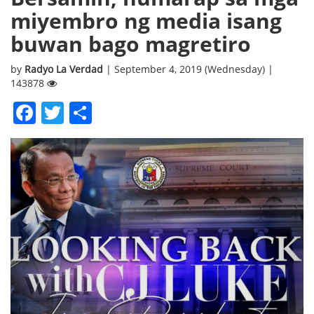
miyembro ng media isang
buwan bago magretiro
by
Radyo La Verdad
| September 4, 2019 (Wednesday) |
143878
Facebook
Twitter
Share