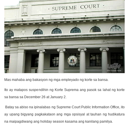
Mas mahaba ang bakasyon ng mga empleyado ng korte sa bansa.
Ito ay matapos suspendihin ng Korte Suprema ang pasok sa lahat ng korte
sa bansa sa December 26 at January 2.
Batay sa abiso na ipinalabas ng Supreme Court Public Information Office, ito
ay upang bigyang pagkakataon ang mga opsisyal at tauhan ng hudikatura
na maipagdiwang ang holiday season kasama ang kanilang pamilya.