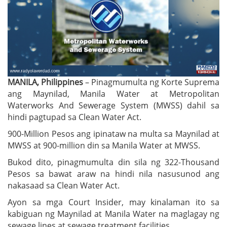
MANILA, Philippines
– Pinagmumulta ng Korte Suprema
ang Maynilad, Manila Water at Metropolitan
Waterworks And Sewerage System (MWSS) dahil sa
hindi pagtupad sa Clean Water Act.
900-Million Pesos ang ipinataw na multa sa Maynilad at
MWSS at 900-million din sa Manila Water at MWSS.
Bukod dito, pinagmumulta din sila ng 322-Thousand
Pesos sa bawat araw na hindi nila nasusunod ang
nakasaad sa Clean Water Act.
Ayon sa mga Court Insider, may kinalaman ito sa
kabiguan ng Maynilad at Manila Water na maglagay ng
sewage lines at sewage treatment facilities.