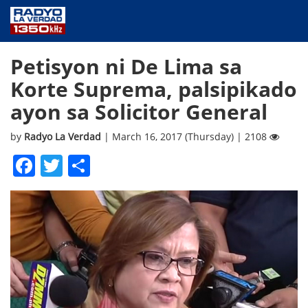
NEWS
Petisyon ni De Lima sa
PUBLIC SERVICE
Korte Suprema, palsipikado
ANNOUNCEMENTS
ayon sa Solicitor General
PROGRAMS
ABOUT
by
Radyo La Verdad
| March 16, 2017 (Thursday) | 2108
CONTACT US
Facebook
Twitter
Share