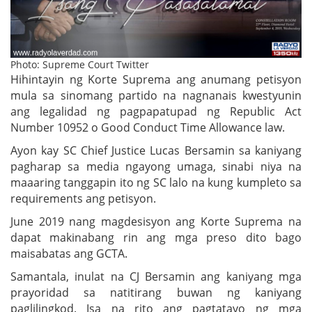
Photo: Supreme Court Twitter
Hihintayin ng Korte Suprema ang anumang petisyon
mula sa sinomang partido na nagnanais kwestyunin
ang legalidad ng pagpapatupad ng Republic Act
Number 10952 o Good Conduct Time Allowance law.
Ayon kay SC Chief Justice Lucas Bersamin sa kaniyang
pagharap sa media ngayong umaga, sinabi niya na
maaaring tanggapin ito ng SC lalo na kung kumpleto sa
requirements ang petisyon.
June 2019 nang magdesisyon ang Korte Suprema na
dapat makinabang rin ang mga preso dito bago
maisabatas ang GCTA.
Samantala, inulat na CJ Bersamin ang kaniyang mga
prayoridad sa natitirang buwan ng kaniyang
paglilingkod. Isa na rito ang pagtatayo ng mga