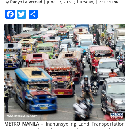
by
Radyo La Verdad
| June 13, 2024 (Thursday) | 231720
Facebook
Twitter
Share
METRO MANILA
– Inanunsyo ng Land Transportation