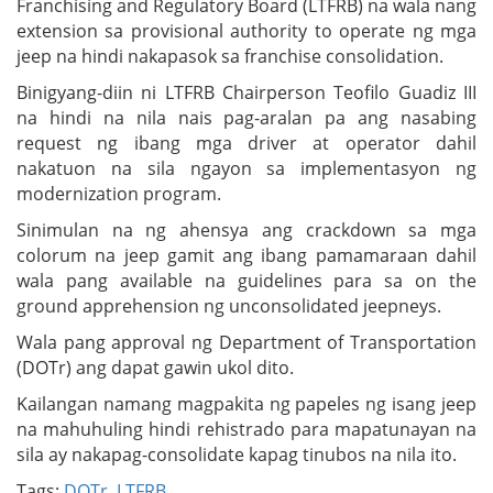
Franchising and Regulatory Board (LTFRB) na wala nang
extension sa provisional authority to operate ng mga
jeep na hindi nakapasok sa franchise consolidation.
Binigyang-diin ni LTFRB Chairperson Teofilo Guadiz III
na hindi na nila nais pag-aralan pa ang nasabing
request ng ibang mga driver at operator dahil
nakatuon na sila ngayon sa implementasyon ng
modernization program.
Sinimulan na ng ahensya ang crackdown sa mga
colorum na jeep gamit ang ibang pamamaraan dahil
wala pang available na guidelines para sa on the
ground apprehension ng unconsolidated jeepneys.
Wala pang approval ng Department of Transportation
(DOTr) ang dapat gawin ukol dito.
Kailangan namang magpakita ng papeles ng isang jeep
na mahuhuling hindi rehistrado para mapatunayan na
sila ay nakapag-consolidate kapag tinubos na nila ito.
Tags:
DOTr
,
LTFRB