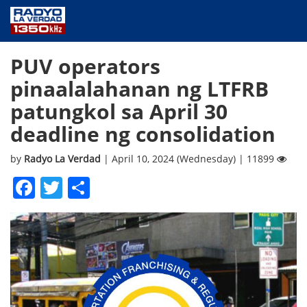
NEWS
PUV operators
PUBLIC SERVICE
pinaalalahanan ng LTFRB
ANNOUNCEMENTS
patungkol sa April 30
PROGRAMS
deadline ng consolidation
ABOUT
CONTACT US
by
Radyo La Verdad
| April 10, 2024 (Wednesday) | 11899
Facebook
Twitter
Share