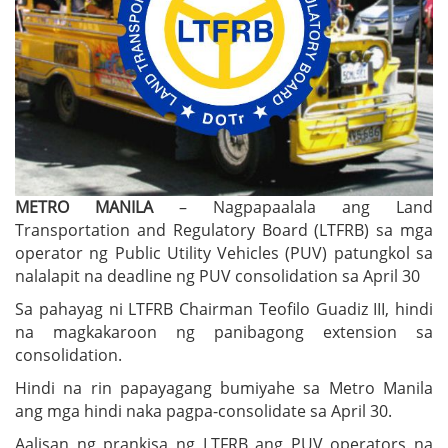
METRO MANILA
– Nagpapaalala ang Land
Transportation and Regulatory Board (LTFRB) sa mga
operator ng Public Utility Vehicles (PUV) patungkol sa
nalalapit na deadline ng PUV consolidation sa April 30
Sa pahayag ni LTFRB Chairman Teofilo Guadiz III, hindi
na magkakaroon ng panibagong extension sa
consolidation.
Hindi na rin papayagang bumiyahe sa Metro Manila
ang mga hindi naka pagpa-consolidate sa April 30.
Aalisan ng prankisa ng LTFRB ang PUV operators na