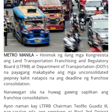
METRO MANILA –
Hinimok ng ilang mga Kongresista
ang Land Transportation Franchising and Regulatory
Board (LTFRB) at Department of Transportation (DOTr)
na payagang makabyahe ang mga unconsolidated
jeepney kahit natapos na ang deadline ng franchise
consolidation.
Nanawagan sila na huwag gawing sapilitan ang
franchise consolidation.
Ayon naman kay LTFRB Chairman Teofilo Guadiz III,
pag-aaralan nila ang swestyon ni Rizal 3rd District