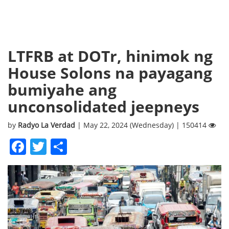
LTFRB at DOTr, hinimok ng
House Solons na payagang
bumiyahe ang
unconsolidated jeepneys
by
Radyo La Verdad
| May 22, 2024 (Wednesday) | 150414
Facebook
Twitter
Share