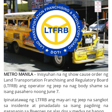
METRO MANILA
– Inisyuhan na ng show cause order ng
Land Transportation Franchising and Regulatory Board
(LTFRB) ang operator ng jeep na nag body shame sa
isang pasahero noong June 7.
Ipinatatawag ng LTFRB ang may-ari ng jeep na sangkot
sa insidente at pinadadalo sa isang pagdinig na
gaganapin sa Biyernes ng alas dos y medya ng hapon.