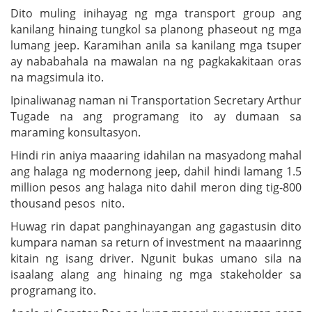
Dito muling inihayag ng mga transport group ang
kanilang hinaing tungkol sa planong phaseout ng mga
lumang jeep. Karamihan anila sa kanilang mga tsuper
ay nababahala na mawalan na ng pagkakakitaan oras
na magsimula ito.
Ipinaliwanag naman ni Transportation Secretary Arthur
Tugade na ang programang ito ay dumaan sa
maraming konsultasyon.
Hindi rin aniya maaaring idahilan na masyadong mahal
ang halaga ng modernong jeep, dahil hindi lamang 1.5
million pesos ang halaga nito dahil meron ding tig-800
thousand pesos nito.
Huwag rin dapat panghinayangan ang gagastusin dito
kumpara naman sa return of investment na maaarinng
kitain ng isang driver. Ngunit bukas umano sila na
isaalang alang ang hinaing ng mga stakeholder sa
programang ito.