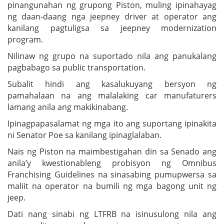
pinangunahan ng grupong Piston, muling ipinahayag
ng daan-daang nga jeepney driver at operator ang
kanilang pagtuligsa sa jeepney modernization
program.
Nilinaw ng grupo na suportado nila ang panukalang
pagbabago sa public transportation.
Subalit hindi ang kasalukuyang bersyon ng
pamahalaan na ang malalaking car manufaturers
lamang anila ang makikinabang.
Ipinagpapasalamat ng mga ito ang suportang ipinakita
ni Senator Poe sa kanilang ipinaglalaban.
Nais ng Piston na maimbestigahan din sa Senado ang
anila’y kwestionableng probisyon ng Omnibus
Franchising Guidelines na sinasabing pumupwersa sa
maliit na operator na bumili ng mga bagong unit ng
jeep.
Dati nang sinabi ng LTFRB na isinusulong nila ang