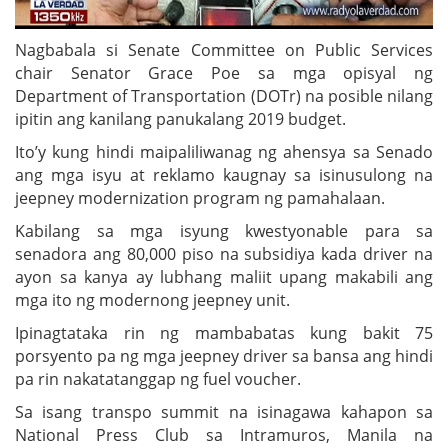
Nagbabala si Senate Committee on Public Services
chair Senator Grace Poe sa mga opisyal ng
Department of Transportation (DOTr) na posible nilang
ipitin ang kanilang panukalang 2019 budget.
Ito’y kung hindi maipaliliwanag ng ahensya sa Senado
ang mga isyu at reklamo kaugnay sa isinusulong na
jeepney modernization program ng pamahalaan.
Kabilang sa mga isyung kwestyonable para sa
senadora ang 80,000 piso na subsidiya kada driver na
ayon sa kanya ay lubhang maliit upang makabili ang
mga ito ng modernong jeepney unit.
Ipinagtataka rin ng mambabatas kung bakit 75
porsyento pa ng mga jeepney driver sa bansa ang hindi
pa rin nakatatanggap ng fuel voucher.
Sa isang transpo summit na isinagawa kahapon sa
National Press Club sa Intramuros, Manila na