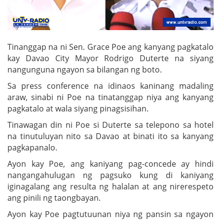
Tinanggap na ni Sen. Grace Poe ang kanyang pagkatalo
kay Davao City Mayor Rodrigo Duterte na siyang
nangunguna ngayon sa bilangan ng boto.
Sa press conference na idinaos kaninang madaling
araw, sinabi ni Poe na tinatanggap niya ang kanyang
pagkatalo at wala siyang pinagsisihan.
Tinawagan din ni Poe si Duterte sa telepono sa hotel
na tinutuluyan nito sa Davao at binati ito sa kanyang
pagkapanalo.
Ayon kay Poe, ang kaniyang pag-concede ay hindi
nangangahulugan ng pagsuko kung di kaniyang
iginagalang ang resulta ng halalan at ang nirerespeto
ang pinili ng taongbayan.
Ayon kay Poe pagtutuunan niya ng pansin sa ngayon