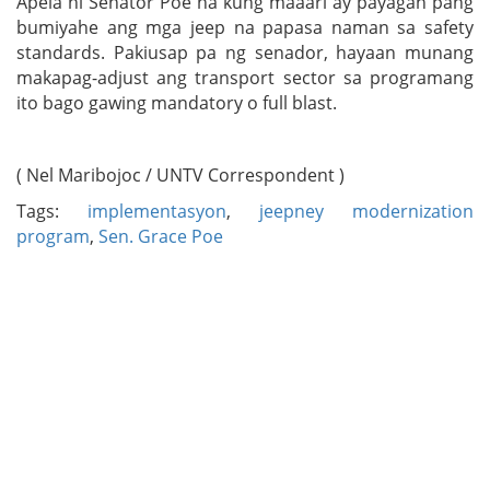
Apela ni Senator Poe na kung maaari ay payagan pang
bumiyahe ang mga jeep na papasa naman sa safety
standards. Pakiusap pa ng senador, hayaan munang
makapag-adjust ang transport sector sa programang
ito bago gawing mandatory o full blast.
( Nel Maribojoc / UNTV Correspondent )
Tags:
implementasyon
,
jeepney modernization
program
,
Sen. Grace Poe