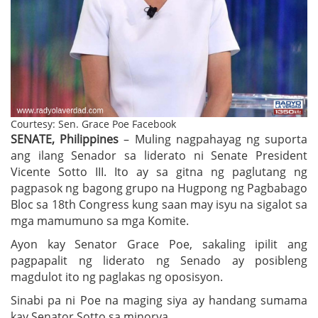
Courtesy: Sen. Grace Poe Facebook
SENATE, Philippines
– Muling nagpahayag ng suporta
ang ilang Senador sa liderato ni Senate President
Vicente Sotto III. Ito ay sa gitna ng paglutang ng
pagpasok ng bagong grupo na Hugpong ng Pagbabago
Bloc sa 18th Congress kung saan may isyu na sigalot sa
mga mamumuno sa mga Komite.
Ayon kay Senator Grace Poe, sakaling ipilit ang
pagpapalit ng liderato ng Senado ay posibleng
magdulot ito ng paglakas ng oposisyon.
Sinabi pa ni Poe na maging siya ay handang sumama
kay Senator Sotto sa minorya.