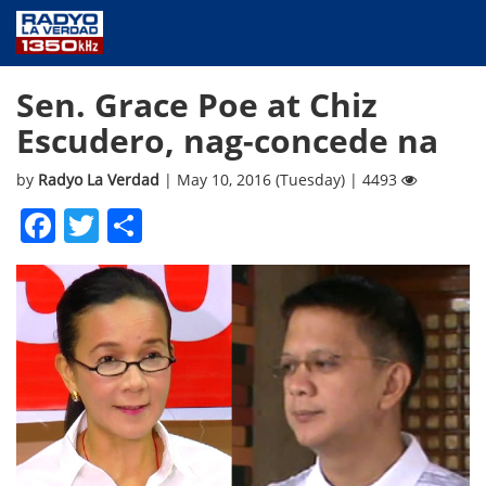
NEWS
Sen. Grace Poe at Chiz
PUBLIC SERVICE
Escudero, nag-concede na
ANNOUNCEMENTS
PROGRAMS
by
Radyo La Verdad
| May 10, 2016 (Tuesday) | 4493
ABOUT
Facebook
Twitter
Share
CONTACT US