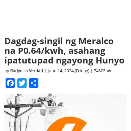
Dagdag-singil ng Meralco
na P0.64/kwh, asahang
ipatutupad ngayong Hunyo
by
Radyo La Verdad
| June 14, 2024 (Friday) | 74805
Facebook
Twitter
Share