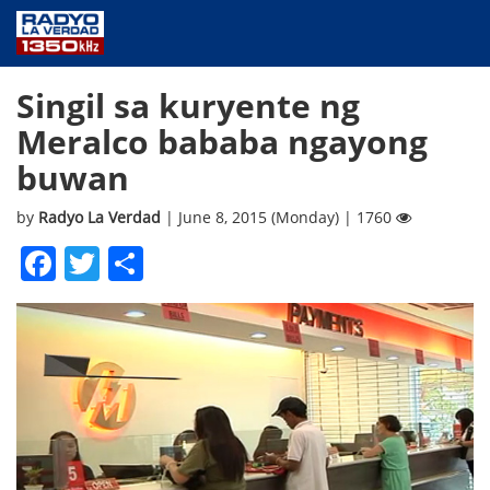
NEWS
Singil sa kuryente ng
PUBLIC SERVICE
Meralco bababa ngayong
ANNOUNCEMENTS
buwan
PROGRAMS
ABOUT
by
Radyo La Verdad
| June 8, 2015 (Monday) | 1760
CONTACT US
Facebook
Twitter
Share