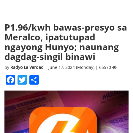
P1.96/kwh bawas-presyo sa
Meralco, ipatutupad
ngayong Hunyo; naunang
dagdag-singil binawi
by
Radyo La Verdad
| June 17, 2024 (Monday) | 65570
Facebook
Twitter
Share