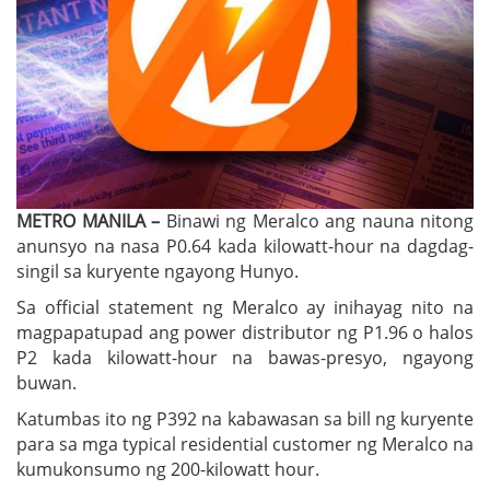
METRO MANILA –
Binawi ng Meralco ang nauna nitong
anunsyo na nasa P0.64 kada kilowatt-hour na dagdag-
singil sa kuryente ngayong Hunyo.
Sa official statement ng Meralco ay inihayag nito na
magpapatupad ang power distributor ng P1.96 o halos
P2 kada kilowatt-hour na bawas-presyo, ngayong
buwan.
Katumbas ito ng P392 na kabawasan sa bill ng kuryente
para sa mga typical residential customer ng Meralco na
kumukonsumo ng 200-kilowatt hour.