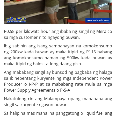
P0.58 per kilowatt hour ang ibaba ng singil ng Meralco
sa mga customer nito ngayong buwan.
Ibig sabihin ang isang sambahayan na komokonsumo
ng 200kw kada buwan ay makatitipid ng P116 habang
ang komokonsumo naman ng 500kw kada buwan ay
makatitipid ng halos tatlong daang piso.
Ang mababang singil ay bunsod ng pagbaba ng halaga
sa ibinebentang kuryente ng mga Independent Power
Producer o I-P-P at sa mababang rate mula sa mga
Power Supply Agreements o P-S-A
Nakatulong rin ang Malampaya upang mapababa ang
singil sa kuryente ngayon buwan.
Sa halip na mas mahal na panggatong o liquid fuel ang