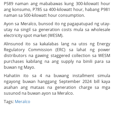
P589 naman ang mababawas kung 300-kilowatt hour
ang konsumo, P785 sa 400-kilowatt hour, habang P981
naman sa 500-kilowatt hour consumption.
Ayon sa Meralco, bunsod ito ng pagapatupad ng utay-
utay na singil sa generation costs mula sa wholesale
electricity spot market (WESM).
Alinsunod ito sa kakalabas lang na utos ng Energy
Regulatory Commission (ERC) sa lahat ng power
distributors na gawing staggered collection sa WESM
purchases kabilang na ang supply na binili para sa
buwan ng Mayo.
Hahatiin ito sa 4 na buwang installment simula
ngayong buwan hanggang September 2024 bill kaya
asahan ang mataas na generation charge sa mga
susunod na buwan ayon sa Meralco.
Tags:
Meralco