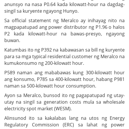
anunsyo na nasa P0.64 kada kilowatt-hour na dagdag-
singil sa kuryente ngayong Hunyo.
Sa official statement ng Meralco ay inihayag nito na
magpapatupad ang power distributor ng P1.96 o halos
P2 kada kilowatt-hour na bawas-presyo, ngayong
buwan.
Katumbas ito ng P392 na kabawasan sa bill ng kuryente
para sa mga typical residential customer ng Meralco na
kumukonsumo ng 200-kilowatt hour.
P589 naman ang mababawas kung 300-kilowatt hour
ang konsumo, P785 sa 400-kilowatt hour, habang P981
naman sa 500-kilowatt hour consumption.
Ayon sa Meralco, bunsod ito ng pagapatupad ng utay-
utay na singil sa generation costs mula sa wholesale
electricity spot market (WESM).
Alinsunod ito sa kakalabas lang na utos ng Energy
Regulatory Commission (ERC) sa lahat ng power