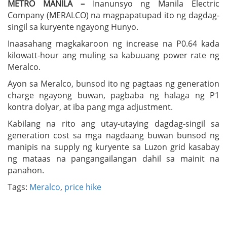
METRO MANILA –
Inanunsyo ng Manila Electric
Company (MERALCO) na magpapatupad ito ng dagdag-
singil sa kuryente ngayong Hunyo.
Inaasahang magkakaroon ng increase na P0.64 kada
kilowatt-hour ang muling sa kabuuang power rate ng
Meralco.
Ayon sa Meralco, bunsod ito ng pagtaas ng generation
charge ngayong buwan, pagbaba ng halaga ng P1
kontra dolyar, at iba pang mga adjustment.
Kabilang na rito ang utay-utaying dagdag-singil sa
generation cost sa mga nagdaang buwan bunsod ng
manipis na supply ng kuryente sa Luzon grid kasabay
ng mataas na pangangailangan dahil sa mainit na
panahon.
Tags:
Meralco
,
price hike