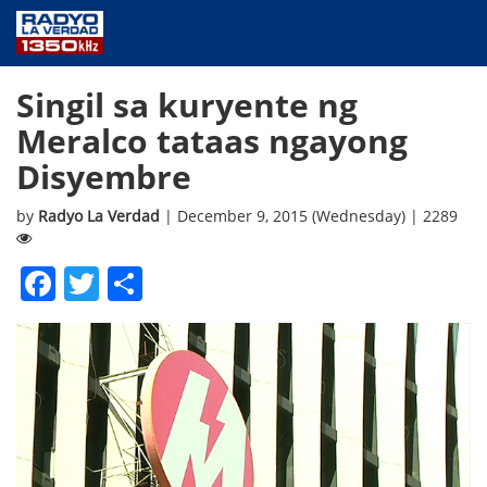
NEWS
Singil sa kuryente ng
PUBLIC SERVICE
Meralco tataas ngayong
ANNOUNCEMENTS
Disyembre
PROGRAMS
ABOUT
by
Radyo La Verdad
| December 9, 2015 (Wednesday) | 2289
CONTACT US
Facebook
Twitter
Share