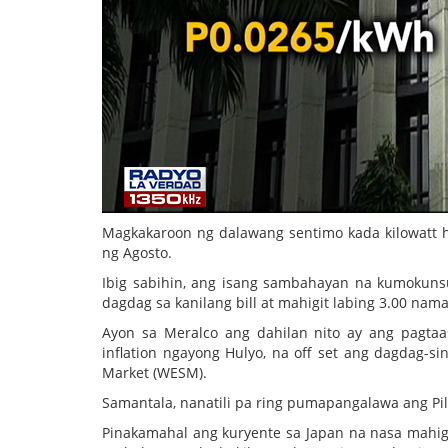
Magkakaroon ng dalawang sentimo kada kilowatt 
ng Agosto.
Ibig sabihin, ang isang sambahayan na kumokun
dagdag sa kanilang bill at mahigit labing 3.00 n
Ayon sa Meralco ang dahilan nito ay ang pagta
inflation ngayong Hulyo, na off set ang dagdag-si
Market (WESM).
Samantala, nanatili pa ring pumapangalawa ang Pil
Pinakamahal ang kuryente sa Japan na nasa mahigi