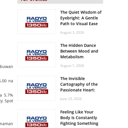
The Quiet Wisdom of
Eyebright: A Gentle
Path to Visual Ease
August 3, 2026
The Hidden Dance
Between Mood and
Metabolism
August 1, 2026
g buwan
The Invisible
5.00 na
Cartography of the
Passionate Heart:
na 5.7%
Meditations on
June 23, 2026
ty Spot
Spatial Solitude in
the Era of the
Feeling Like Your
Roaring Stadiums
Body Is Constantly
Fighting Something
a naman