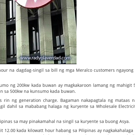
hour na dagdag-singil sa bill ng mga Meralco customers ngayon
sumo ng 200kw kada buwan ay magkakaroon lamang ng mahigit 
aman sa 500kw na kunsumo kada buwan.
as rin ng generation charge. Bagaman nakapagtala ng mataas 
ngil dahil sa mababang halaga ng kuryente sa Wholesale Electrici
ipinas sa may pinakamahal na singil sa kuryente sa buong Asya.
t 12.00 kada kilowatt hour habang sa Pilipinas ay nagkakahalag