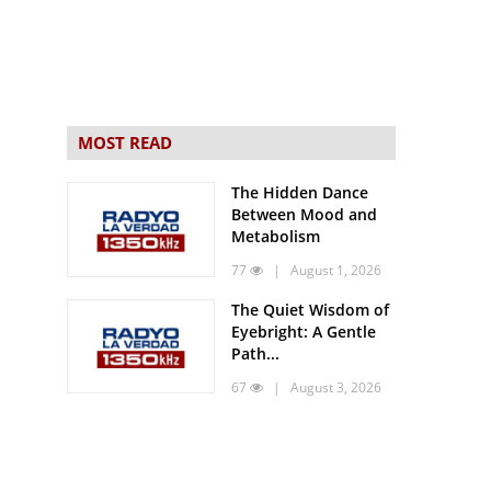
MOST READ
The Hidden Dance
Between Mood and
Metabolism
77
| August 1, 2026
The Quiet Wisdom of
Eyebright: A Gentle
Path...
67
| August 3, 2026