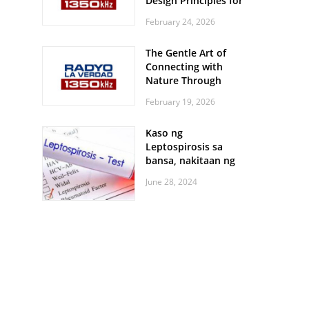
Design Principles for
Every Screen Size
February 24, 2026
The Gentle Art of
Connecting with
Nature Through
Feather Identification
February 19, 2026
Walks
Kaso ng
Leptospirosis sa
bansa, nakitaan ng
pagtaas
June 28, 2024