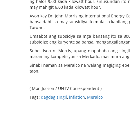
ng halos 9.00 kada kilowatt hour, sinusundan ito
may mahigit 6.00 kada kilowatt hour.
Ayon kay Dr. John Morris ng International Energy C
bansa dahil sa may subsidiya ito mula sa kanilang 
Taiwan.
Umaabot ang subsidya sa mga bansang ito sa 800
subsidize ang kuryente sa bansa, mangangailangan 
Suhestiyon ni Morris, upang mapababa ang sing
maraming kompetisyon sa Merkado, mas mura ang m
Sinabi naman sa Meralco na walang magiging epek
taon.
( Mon Jocson / UNTV Correspondent )
Tags:
dagdag singil
,
inflation
,
Meralco