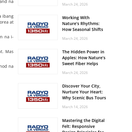
Off? Here’s What Your
land na
March 24, 2026
Body Might Be
Whispering
a ibang
Working With
orea at
Nature’s Rhythms:
How Seasonal Shifts
Influence Your Mood
n na i-
March 24, 2026
and Vitality
nt. Mas
The Hidden Power in
Apples: How Nature’s
Sweet Fiber Helps
unod na
Keep Your Energy
March 24, 2026
Steady and Smooth
Discover Your City,
Nurture Your Heart:
Why Scenic Bus Tours
Are a Secret Wellness
March 14, 2026
Practice
Mastering the Digital
Felt: Responsive