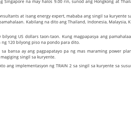
 ng Singapore na may halos 9.00 rin, sunod ang Hongkong at Thai
onsultants at isang energy expert, mababa ang singil sa kuryente s
pamahalaan. Kabilang na dito ang Thailand, Indonesia, Malaysia, K
 bilyong US dollars taon-taon. Kung magpapasya ang pamahalaa
ng 120 bilyong piso na pondo para dito.
il sa bansa ay ang pagpapatayo pa ng mas maraming power pla
agiging singil sa kuryente.
to ang implementasyon ng TRAIN 2 sa singil sa kuryente sa sus