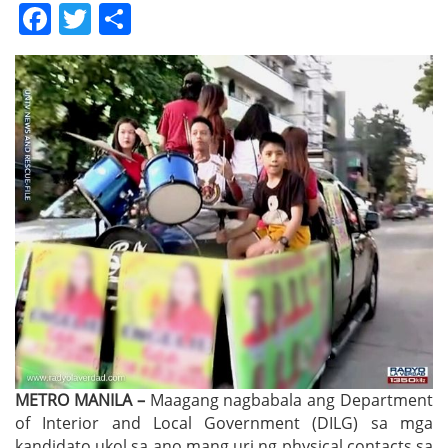
Facebook
Twitter
Share
METRO MANILA –
Maagang nagbabala ang Department
of Interior and Local Government (DILG) sa mga
kandidato ukol sa ano mang uri ng physical contacts sa