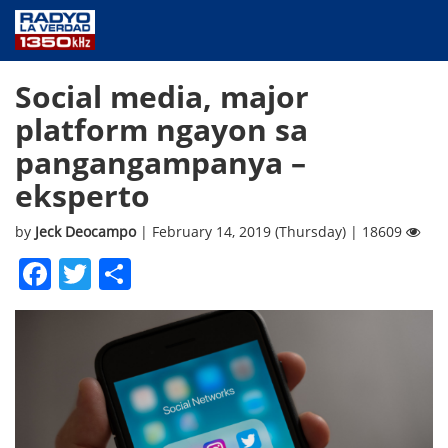
NEWS
Social media, major
PUBLIC SERVICE
platform ngayon sa
ANNOUNCEMENTS
pangangampanya –
PROGRAMS
eksperto
ABOUT
CONTACT US
by
Jeck Deocampo
| February 14, 2019 (Thursday) | 18609
Facebook
Twitter
Share