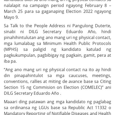
nalalapit na campaign period ngayong February 8 –
March 25 para sa gaganaping Election 2022 ngayong
Mayo 9.
Sa Talk to the People Address ni Pangulong Duterte,
sinabi ni DILG Secretary Eduardo Año, hindi
pinahihintulutan ang ano mang uri ng physical contact,
mga lumalabag sa Minimum Health Public Protocols
(MPHS) sa paligid ng kandidato katulad ng
pagkukumpulan, pagbibigay ng pagkain, gamit, pera at
iba pa.
“Ang ano mang uri ng physical contact na ito ay hindi
din pinapahintulot sa mga caucuses, meetings,
conventions, rallies at miting de avance base sa Citing
Section 15 ng Commision on Election (COMELEC)” ani
DILG Secretary Eduardo Año .
Maaari ding patawan ang mga kandidato ng paglabag
sa ordinansa ng LGUs base sa Republic Act 11332 o
Mandatory Reporting of Notifiable Diseases and Health