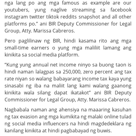
nga lang po ang mga famous as example are our
youtubers, yung naglive streaming sa facebook
instagram twitter tiktok reddits snapshot and all other
platforms po.” ani BIR Deputy Commissioner for Legal
Group, Atty. Marissa Cabreros.
Pero paglilinaw ng BIR, hindi kasama rito ang mga
small-time earners o yung mga maliliit lamang ang
kinikita sa social media platform.
“Kung yung annual net income ninyo sa buong taon is
hindi naman lalagpas sa 250,000, zero percent ang tax
rate niyan so walang babayarang income tax kaya yung
sinasabi ng iba na maliit lang kami walang gaanong
kinikita wala silang dapat ikatakot” ani BIR Deputy
Commissioner for Legal Group, Atty. Marissa Cabreros.
Nagbabala naman ang ahensiya na maaaring kasuhan
ng tax evasion ang mga kumikita ng malaki online tulad
ng social media influencers na hindi magdedeklara ng
kanilang kinikita at hindi pagbabayad ng buwis.