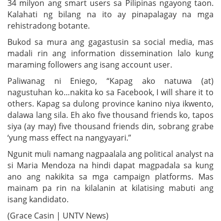
34 milyon ang smart users sa Pilipinas ngayong taon.
Kalahati ng bilang na ito ay pinapalagay na mga
rehistradong botante.
Bukod sa mura ang gagastusin sa social media, mas
madali rin ang information dissemination lalo kung
maraming followers ang isang account user.
Paliwanag ni Eniego, “Kapag ako natuwa (at)
nagustuhan ko…nakita ko sa Facebook, I will share it to
others. Kapag sa dulong province kanino niya ikwento,
dalawa lang sila. Eh ako five thousand friends ko, tapos
siya (ay may) five thousand friends din, sobrang grabe
‘yung mass effect na nangyayari.”
Ngunit muli namang nagpaalala ang political analyst na
si Maria Mendoza na hindi dapat magpadala sa kung
ano ang nakikita sa mga campaign platforms. Mas
mainam pa rin na kilalanin at kilatising mabuti ang
isang kandidato.
(Grace Casin | UNTV News)