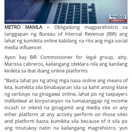
METRO MANILA –
Obligadong magparehistro sa
tanggapan ng Bureau of Internal Revenue (BIR) ang
lahat ng kumikita online kabilang na rito ang mga social
media influencer.
Ayon kay BIR Commissioner for legal group, atty.
Marissa cabreros, kailangang ideklara nila ang kanilang
kinikita sa ibat-ibang online platforms
“Basta lahat po ng ating mga nasa online ang means of
kita, kumikita sila binabayaran sila sa kahit anong klase
ng serbisyo na ginagawa online, lahat po ng taxpayers
indibidwal at korporasyon na tumatanggap ng income
incash or inkind na ginagamit ang media site or any
other platform at any activity perform on those sites
and platform basta kumikita sila because of it sila po
ang tinutukoy natin na kailangang magrehistro, yun