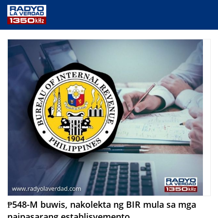
NEWS
PUBLIC SERVICE
ANNOUNCEMENTS
PROGRAMS
ABOUT
CONTACT US
₱548-M buwis, nakolekta ng BIR mula sa mga
naipasarang establisyemento