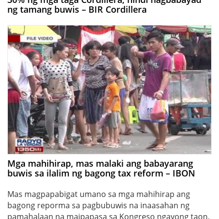
ng tamang buwis – BIR Cordillera
Mga mahihirap, mas malaki ang babayarang
buwis sa ilalim ng bagong tax reform – IBON
Mas magpapabigat umano sa mga mahihirap ang
bagong reporma sa pagbubuwis na inaasahan ng
pamahalaan na maipapasa sa Kongreso ngayong taon.