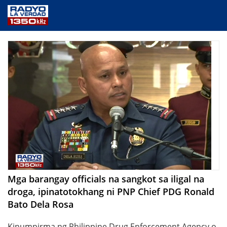
NEWS
PUBLIC SERVICE
ANNOUNCEMENTS
PROGRAMS
ABOUT
CONTACT US
Mga barangay officials na sangkot sa iligal na
droga, ipinatotokhang ni PNP Chief PDG Ronald
Bato Dela Rosa
Kinumpirma ng Philippine Drug Enforcement Agency o