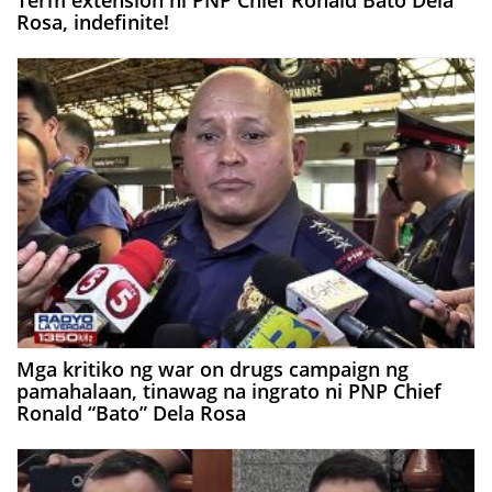
Term extension ni PNP Chief Ronald Bato Dela
Rosa, indefinite!
Mga kritiko ng war on drugs campaign ng
pamahalaan, tinawag na ingrato ni PNP Chief
Ronald “Bato” Dela Rosa