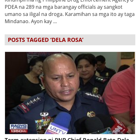
PDEA na 289 na mga barangay officials ay sangkot
umano sa iligal na droga. Karamihan sa mga ito ay taga
Mindanao. Ayon kay ...
POSTS TAGGED ‘DELA ROSA’