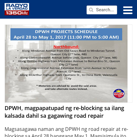
NEWS
PUBLIC SERVICE
ANNOUNCEMENTS
PROGRAMS
ABOUT
CONTACT US
DPWH, magpapatupad ng re-blocking sa ilang
kalsada dahil sa gagawing road repair
Magsasagawa naman ang DPWH ng road repair at re-
blocking sa April 28 hanggang May 1. Magsisimula ito