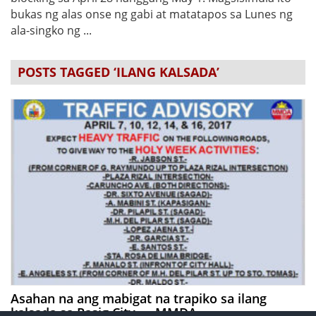
bukas ng alas onse ng gabi at matatapos sa Lunes ng
ala-singko ng ...
POSTS TAGGED ‘ILANG KALSADA’
Asahan na ang mabigat na trapiko sa ilang
kalsada sa Pasig City — MMDA