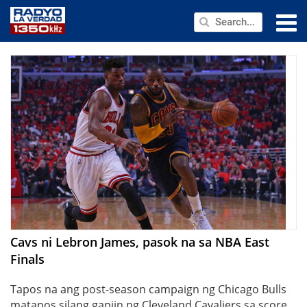
NEWS
PUBLIC SERVICE
ANNOUNCEMENTS
PROGRAMS
ABOUT
CONTACT US
Cavs ni Lebron James, pasok na sa NBA East
Finals
Tapos na ang post-season campaign ng Chicago Bulls
matapos silang gapiin ng Cleveland Cavaliers sa score