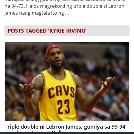
na 94-73. Halos magrekord ng triple double si Lebron
James nang magtala ito ng ...
POSTS TAGGED ‘KYRIE IRVING’
Triple double ni Lebron James, gumiya sa 99-94
panalo ng Cavs vs Bulls