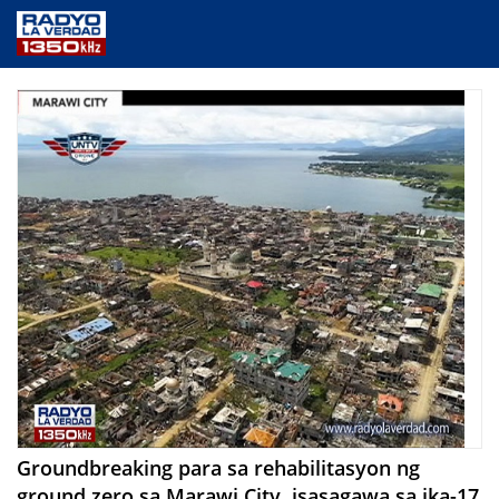
NEWS
PUBLIC SERVICE
ANNOUNCEMENTS
PROGRAMS
ABOUT
CONTACT US
Groundbreaking para sa rehabilitasyon ng
ground zero sa Marawi City, isasagawa sa ika-17