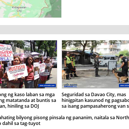
ong ng kaso laban sa mga
Seguridad sa Davao City, mas
ng matatanda at buntis sa
hinigpitan kasunod ng pagsab
n, hiniling sa DOJ
sa isang pampasaherong van 
Ecoland terminal
lahating bilyong pisong pinsala ng pananim, naitala sa Nort
 dahil sa tag-tuyot