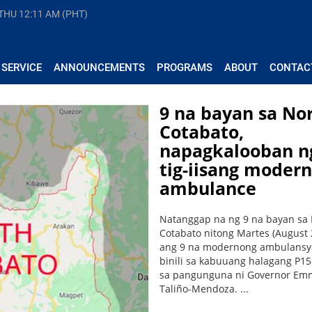
 THU
12:11 AM (PHT)
 SERVICE
ANNOUNCEMENTS
PROGRAMS
ABOUT
CONTAC
9 na bayan sa No
Cotabato,
napagkalooban n
tig-iisang modern
ambulance
Natanggap na ng 9 na bayan sa
Cotabato nitong Martes (August 
ang 9 na modernong ambulansy
binili sa kabuuang halagang P1
sa pangunguna ni Governor Em
Taliño-Mendoza. ...