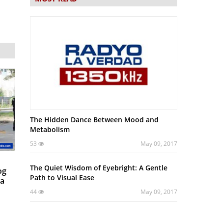
The Hidden Dance Between Mood and
Metabolism
53
May 09, 2017
The Quiet Wisdom of Eyebright: A Gentle
og
Path to Visual Ease
sa
44
May 09, 2017
h