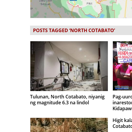
POSTS TAGGED ‘NORTH COTABATO’
Tulunan, North Cotabato, niyanig
Pag-uur
ng magnitude 6.3 na lindol
inaresto
Kidapawa
Higit ka
Cotabato