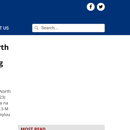
T US
rth
g
 North
23)
a na
5.3-M
mylou
MOST READ