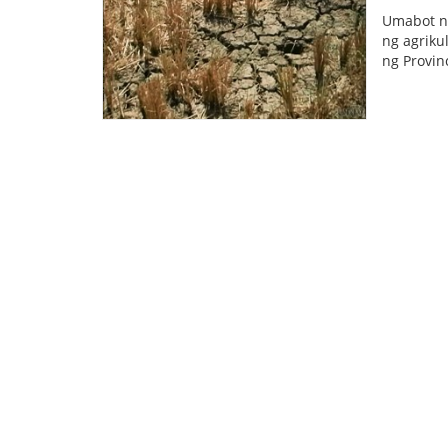
Umabot na
ng agriku
ng Provinc