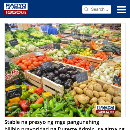
NEWS
PUBLIC SERVICE
ANNOUNCEMENTS
PROGRAMS
ABOUT
CONTACT US
Stable na presyo ng mga pangunahing
bilihin,prayoridad ng Duterte Admin. sa gitna ng