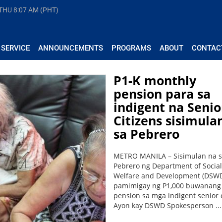
 THU
8:07 AM (PHT)
 SERVICE
ANNOUNCEMENTS
PROGRAMS
ABOUT
CONTAC
P1-K monthly
pension para sa
indigent na Senio
Citizens sisimula
sa Pebrero
METRO MANILA – Sisimulan na 
Pebrero ng Department of Social
Welfare and Development (DSW
pamimigay ng P1,000 buwanang
pension sa mga indigent senior c
Ayon kay DSWD Spokesperson ...