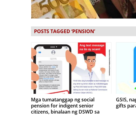
POSTS TAGGED ‘PENSION’
Mga tumatanggap ng social
GSIS, na
pension for indigent senior
gifts pa
citizens, binalaan ng DSWD sa
kumakalat na text scam