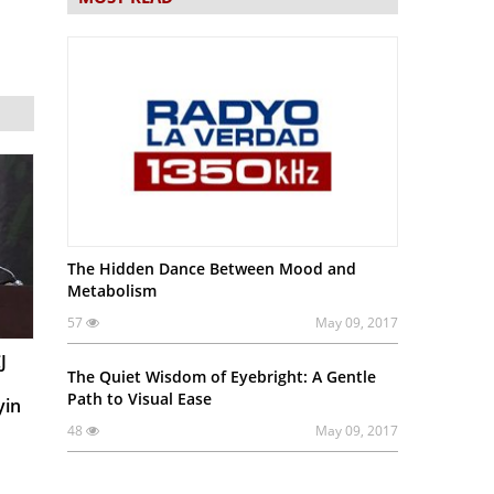
The Hidden Dance Between Mood and
Metabolism
57
May 09, 2017
J
The Quiet Wisdom of Eyebright: A Gentle
Path to Visual Ease
yin
48
May 09, 2017