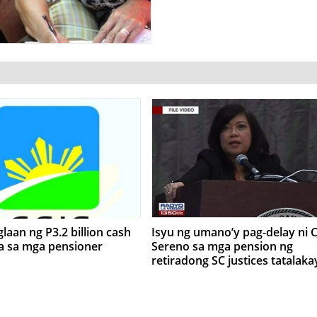
glaan ng P3.2 billion cash
Isyu ng umano’y pag-delay ni C
ra sa mga pensioner
Sereno sa mga pension ng
retiradong SC justices tatalaka
sa impeachment committee
ngayong araw