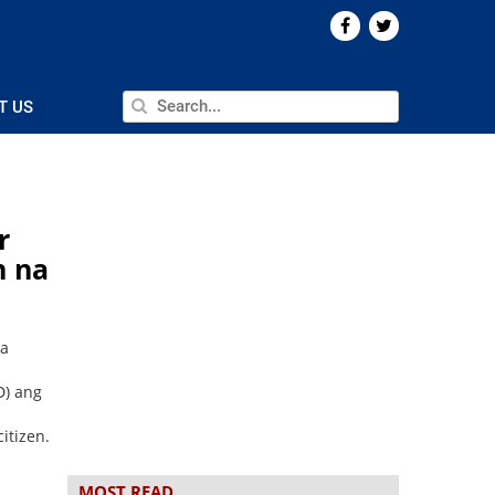
T US
r
n na
sa
D) ang
itizen.
MOST READ