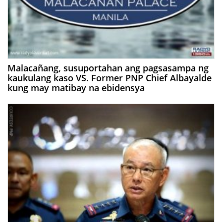
Malacañang, susuportahan ang pagsasampa ng
kaukulang kaso VS. Former PNP Chief Albayalde
kung may matibay na ebidensya