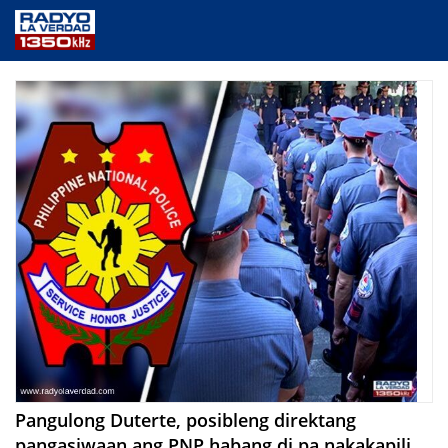
NEWS
PUBLIC SERVICE
ANNOUNCEMENTS
PROGRAMS
ABOUT
CONTACT US
Pangulong Duterte, posibleng direktang
pangasiwaan ang PNP habang di pa nakakapili