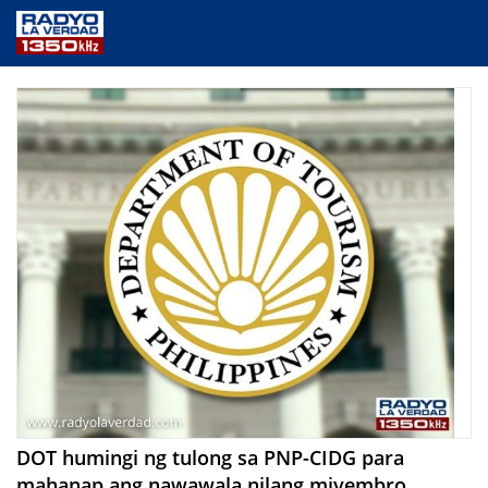
NEWS
PUBLIC SERVICE
ANNOUNCEMENTS
PROGRAMS
ABOUT
CONTACT US
DOT humingi ng tulong sa PNP-CIDG para
mahanap ang nawawala nilang miyembro