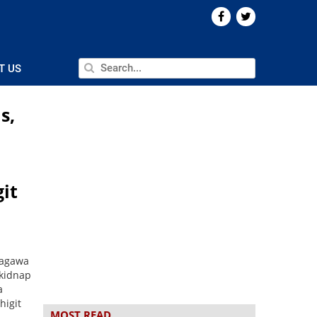
T US
s,
it
magawa
 kidnap
a
higit
MOST READ