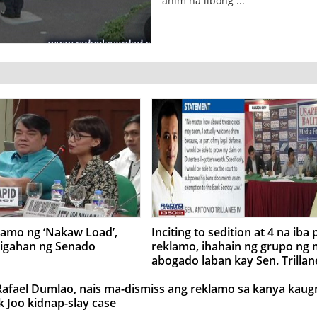
anim na libong ...
lamo ng ‘Nakaw Load’,
Inciting to sedition at 4 na iba
tigahan ng Senado
reklamo, ihahain ng grupo ng
abogado laban kay Sen. Trillan
Rafael Dumlao, nais ma-dismiss ang reklamo sa kanya kaug
ck Joo kidnap-slay case