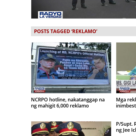
POSTS TAGGED ‘REKLAMO’
NCRPO hotline, nakatanggap na
Mga rek
ng mahigit 6,000 reklamo
inimbes
P/Supt. 
ng Jee I