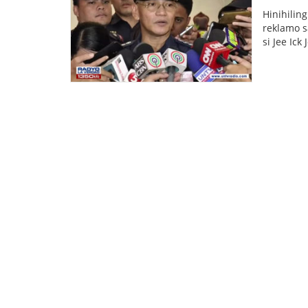
Hinihilin
reklamo s
si Jee Ick