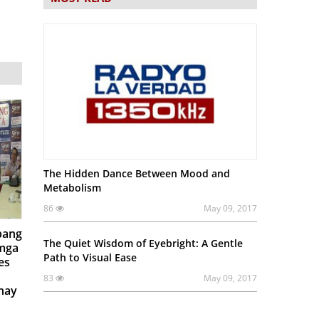
The Hidden Dance Between Mood and
Metabolism
86
May 09, 2017
 pang
The Quiet Wisdom of Eyebright: A Gentle
 mga
Path to Visual Ease
es
83
May 09, 2017
nay