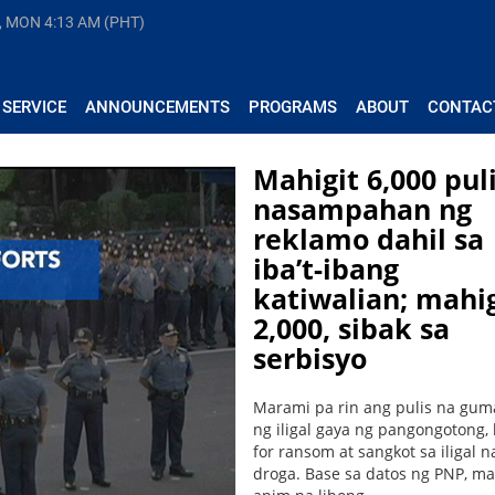
, MON
4:13 AM (PHT)
 SERVICE
ANNOUNCEMENTS
PROGRAMS
ABOUT
CONTAC
Mahigit 6,000 puli
nasampahan ng
reklamo dahil sa
iba’t-ibang
katiwalian; mahig
2,000, sibak sa
serbisyo
Marami pa rin ang pulis na gu
ng iligal gaya ng pangongotong,
for ransom at sangkot sa iligal n
droga. Base sa datos ng PNP, ma