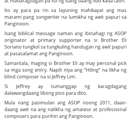
at madaragdagan pa ito ng isang daang libo kada taon.
Ito ay para pa rin sa layuning mahikayat ang mas
marami pang songwriter na lumikha ng awit papuri sa
Panginoon.
Isang biblical message naman ang ibinahagi ng ASOP
originator at primary supporter na si Brother Eli
Soriano tungkol sa tungkuling handugan ng awit papuri
at pasasalamat ang Panginoon.
Samantala, maging si Brother Eli ay may personal pick
sa mga song entry. Napili niya ang “Hiling” na likha ng
blind composer na si Jeffrey Lim.
Si Jeffrey ay tumanggap ng karagdagang
dalawangdaang libong piso para dito.
Mula nang pasimulan ang ASOP noong 2011, daan-
daang awit na ang nalikha ng amateur at professional
composers para purihin ang Panginoon.