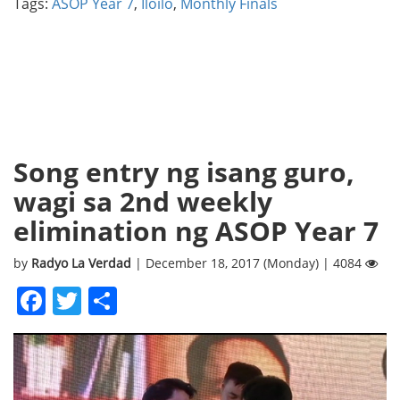
Tags:
ASOP Year 7
,
Iloilo
,
Monthly Finals
Song entry ng isang guro,
wagi sa 2nd weekly
elimination ng ASOP Year 7
by
Radyo La Verdad
| December 18, 2017 (Monday) | 4084
Facebook
Twitter
Share