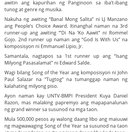
awitin ang kapurihan ng Panginoon sa iba’t-ibang
tunog at genre ng musika.
Nakuha ng awiting “Banal Mong Salita” ni LJ Manzano
ang People’s Choice Award. Itinanghal naman na 3rd
runner-up ang awiting “’Di Na ‘Ko Aawit” ni Rommel
Gojo. 2nd runner up naman ang “God Is With Us” na
komposisyon ni Emmanuel Lipio, Jr.
Samantala, nagtapos sa 1st runner up ang “Isang
Milyong Pasasalamat” ni Edward Salde.
Wagi bilang Song of the Year ang komposisyon ni John
Paul Salazar na “Tugtog” na tumanggap naman ng
kalahating milyong piso.
Ayon naman kay UNTV-BMPI President Kuya Daniel
Razon, mas malaking papremyo ang mapapanalunan
ng grand winner sa susunod na mga taon.
Mula 500,000 pesos ay walong daang libo ang maiuuwi
ng magwawaging Song of the Year sa susunod na taon