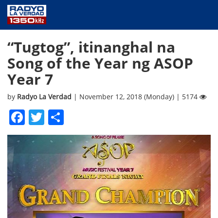
NEWS
“Tugtog”, itinanghal na
PUBLIC SERVICE
Song of the Year ng ASOP
ANNOUNCEMENTS
Year 7
PROGRAMS
ABOUT
by
Radyo La Verdad
| November 12, 2018 (Monday) | 5174
CONTACT US
Facebook
Twitter
Share