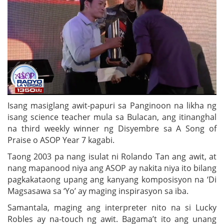
Isang masiglang awit-papuri sa Panginoon na likha ng
isang science teacher mula sa Bulacan, ang itinanghal
na third weekly winner ng Disyembre sa A Song of
Praise o ASOP Year 7 kagabi.
Taong 2003 pa nang isulat ni Rolando Tan ang awit, at
nang mapanood niya ang ASOP ay nakita niya ito bilang
pagkakataong upang ang kanyang komposisyon na ‘Di
Magsasawa sa ‘Yo’ ay maging inspirasyon sa iba.
Samantala, maging ang interpreter nito na si Lucky
Robles ay na-touch ng awit. Bagama’t ito ang unang