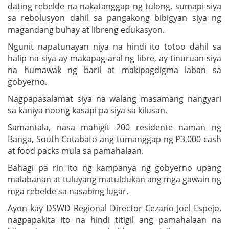
dating rebelde na nakatanggap ng tulong, sumapi siya
sa rebolusyon dahil sa pangakong bibigyan siya ng
magandang buhay at libreng edukasyon.
Ngunit napatunayan niya na hindi ito totoo dahil sa
halip na siya ay makapag-aral ng libre, ay tinuruan siya
na humawak ng baril at makipagdigma laban sa
gobyerno.
Nagpapasalamat siya na walang masamang nangyari
sa kaniya noong kasapi pa siya sa kilusan.
Samantala, nasa mahigit 200 residente naman ng
Banga, South Cotabato ang tumanggap ng P3,000 cash
at food packs mula sa pamahalaan.
Bahagi pa rin ito ng kampanya ng gobyerno upang
malabanan at tuluyang matuldukan ang mga gawain ng
mga rebelde sa nasabing lugar.
Ayon kay DSWD Regional Director Cezario Joel Espejo,
nagpapakita ito na hindi titigil ang pamahalaan na