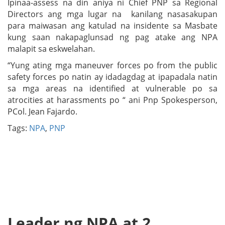
Ipinaa-assess na din aniya ni Chief PNP sa Regional
Directors ang mga lugar na kanilang nasasakupan
para maiwasan ang katulad na insidente sa Masbate
kung saan nakapaglunsad ng pag atake ang NPA
malapit sa eskwelahan.
“Yung ating mga maneuver forces po from the public
safety forces po natin ay idadagdag at ipapadala natin
sa mga areas na identified at vulnerable po sa
atrocities at harassments po “ ani Pnp Spokesperson,
PCol. Jean Fajardo.
Tags:
NPA
,
PNP
Leader ng NPA at 2