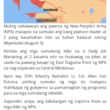
Muling nabawasan ang pwersa ng New People’s Army
(NPA) matapos na sumuko ang isang platoon leader at
2 pang kasamahan nito sa Sultan Kadarat nitong
Miyerkules (August 3).
Kinilala ang mga sumukong lider na si Hadji Jok
Marianing at 2 kasama nito na tinatawag na Joker at
Leslie na pawang kasapi ng East Daguma front ng NPA
na nag-ooperate sa Central Mindanao.
Ayon kay 37th Infantry Battalion Lt. Col. Allen Van
Estrera, piniling sumuko ng mga ito matapos
mahikayat ng gobyerno sa pamamagitan ng programa
para sa mga sumukong rebelde.
Gayundin, aniya, ang kakulangan ng suporta mula sa
mga lider ng NPA.