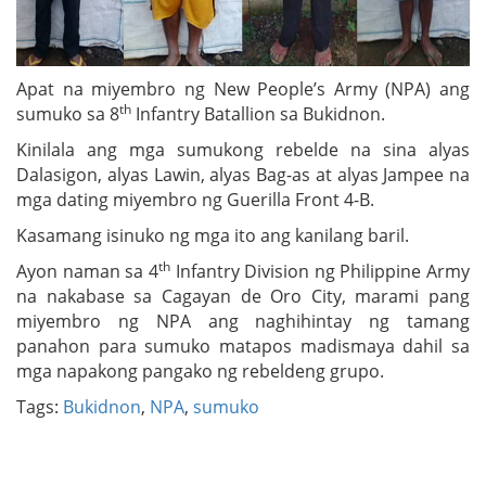
Apat na miyembro ng New People’s Army (NPA) ang
th
sumuko sa 8
Infantry Batallion sa Bukidnon.
Kinilala ang mga sumukong rebelde na sina alyas
Dalasigon, alyas Lawin, alyas Bag-as at alyas Jampee na
mga dating miyembro ng Guerilla Front 4-B.
Kasamang isinuko ng mga ito ang kanilang baril.
th
Ayon naman sa 4
Infantry Division ng Philippine Army
na nakabase sa Cagayan de Oro City, marami pang
miyembro ng NPA ang naghihintay ng tamang
panahon para sumuko matapos madismaya dahil sa
mga napakong pangako ng rebeldeng grupo.
Tags:
Bukidnon
,
NPA
,
sumuko