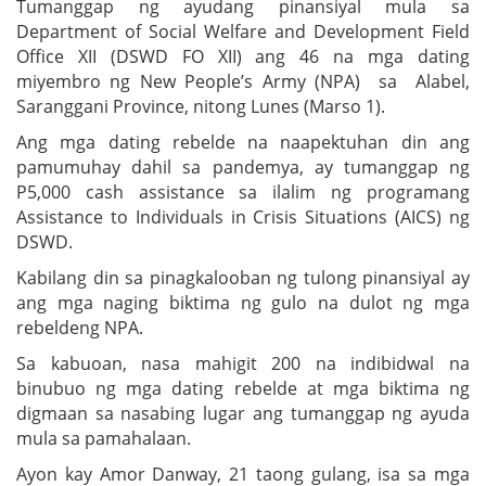
Tumanggap ng ayudang pinansiyal mula sa
Department of Social Welfare and Development Field
Office XII (DSWD FO XII) ang 46 na mga dating
miyembro ng New People’s Army (NPA) sa Alabel,
Saranggani Province, nitong Lunes (Marso 1).
Ang mga dating rebelde na naapektuhan din ang
pamumuhay dahil sa pandemya, ay tumanggap ng
P5,000 cash assistance sa ilalim ng programang
Assistance to Individuals in Crisis Situations (AICS) ng
DSWD.
Kabilang din sa pinagkalooban ng tulong pinansiyal ay
ang mga naging biktima ng gulo na dulot ng mga
rebeldeng NPA.
Sa kabuoan, nasa mahigit 200 na indibidwal na
binubuo ng mga dating rebelde at mga biktima ng
digmaan sa nasabing lugar ang tumanggap ng ayuda
mula sa pamahalaan.
Ayon kay Amor Danway, 21 taong gulang, isa sa mga