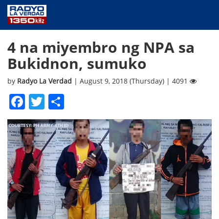
NEWS
4 na miyembro ng NPA sa
PUBLIC SERVICE
Bukidnon, sumuko
ANNOUNCEMENTS
PROGRAMS
by
Radyo La Verdad
| August 9, 2018 (Thursday) | 4091
ABOUT
Facebook
Twitter
Share
CONTACT US