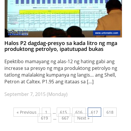
Halos P2 dagdag-presyo sa kada litro ng mga
produktong petrolyo, ipatutupad bukas
Epektibo mamayang ng alas-12 ng hating gabi ang
increase sa presyo ng mga produktong petrolyo ng
tatlong malalaking kumpanya ng langis… ang Shell,
Petron at Caltex. P1.95 ang itataas sa […]
September 7, 2015 (Monday)
« Previous
1
…
615
616
617
618
619
…
667
Next »