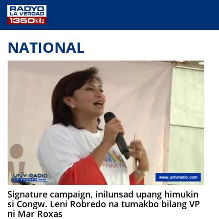
NEWS
NATIONAL
PUBLIC SERVICE
ANNOUNCEMENTS
PROGRAMS
ABOUT
CONTACT US
Signature campaign, inilunsad upang himukin
si Congw. Leni Robredo na tumakbo bilang VP
ni Mar Roxas