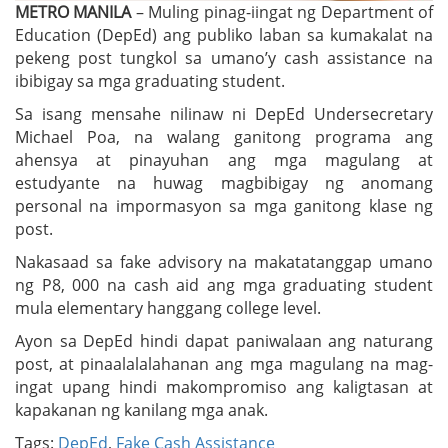
METRO MANILA
– Muling pinag-iingat ng Department of
Education (DepEd) ang publiko laban sa kumakalat na
pekeng post tungkol sa umano’y cash assistance na
ibibigay sa mga graduating student.
Sa isang mensahe nilinaw ni DepEd Undersecretary
Michael Poa, na walang ganitong programa ang
ahensya at pinayuhan ang mga magulang at
estudyante na huwag magbibigay ng anomang
personal na impormasyon sa mga ganitong klase ng
post.
Nakasaad sa fake advisory na makatatanggap umano
ng P8, 000 na cash aid ang mga graduating student
mula elementary hanggang college level.
Ayon sa DepEd hindi dapat paniwalaan ang naturang
post, at pinaalalalahanan ang mga magulang na mag-
ingat upang hindi makompromiso ang kaligtasan at
kapakanan ng kanilang mga anak.
Tags:
DepEd
,
Fake Cash Assistance