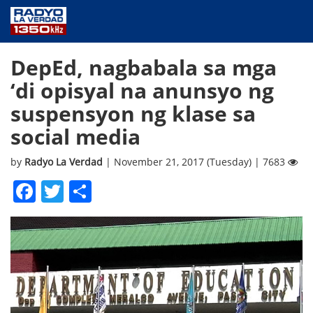
NEWS
DepEd, nagbabala sa mga
PUBLIC SERVICE
‘di opisyal na anunsyo ng
ANNOUNCEMENTS
suspensyon ng klase sa
PROGRAMS
social media
ABOUT
CONTACT US
by
Radyo La Verdad
| November 21, 2017 (Tuesday) | 7683
Facebook
Twitter
Share