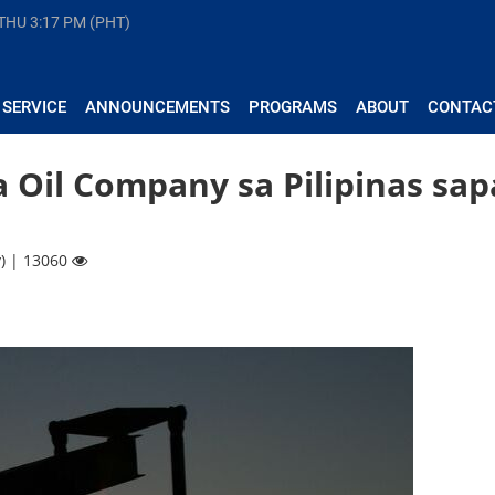
 THU
3:17 PM (PHT)
 SERVICE
ANNOUNCEMENTS
PROGRAMS
ABOUT
CONTAC
 Oil Company sa Pilipinas sap
) | 13060