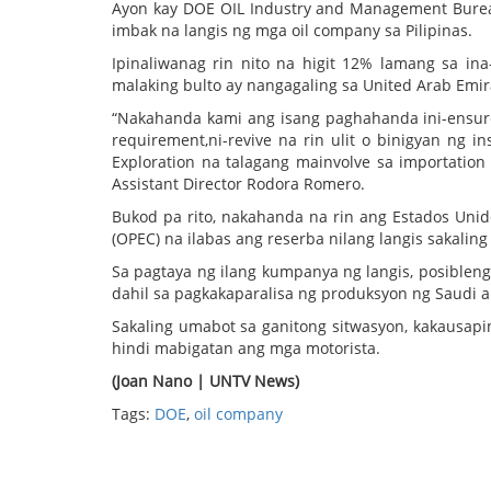
Ayon kay DOE OIL Industry and Management Bureau
imbak na langis ng mga oil company sa Pilipinas.
Ipinaliwanag rin nito na higit 12% lamang sa ina
malaking bulto ay nangagaling sa United Arab Emir
“Nakahanda kami ang isang paghahanda ini-ensure
requirement,ni-revive na rin ulit o binigyan ng i
Exploration na talagang mainvolve sa importati
Assistant Director Rodora Romero.
Bukod pa rito, nakahanda na rin ang Estados Unid
(OPEC) na ilabas ang reserba nilang langis sakalin
Sa pagtaya ng ilang kumpanya ng langis, posiblen
dahil sa pagkakaparalisa ng produksyon ng Saudi 
Sakaling umabot sa ganitong sitwasyon, kakausap
hindi mabigatan ang mga motorista.
(Joan Nano | UNTV News)
Tags:
DOE
,
oil company