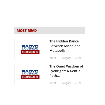
MOST READ
The Hidden Dance
Between Mood and
Metabolism
60
| August 1, 2026
The Quiet Wisdom of
Eyebright: A Gentle
Path...
52
| August 3, 2026