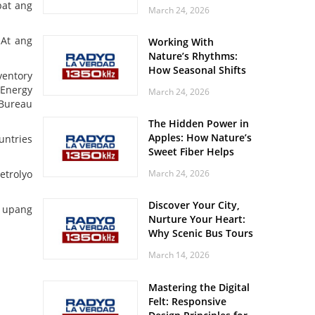
Off? Here’s What Your
pat ang
March 24, 2026
Body Might Be
Whispering
 At ang
Working With
Nature’s Rhythms:
How Seasonal Shifts
ventory
Influence Your Mood
 Energy
March 24, 2026
and Vitality
 Bureau
The Hidden Power in
Apples: How Nature’s
untries
Sweet Fiber Helps
Keep Your Energy
etrolyo
March 24, 2026
Steady and Smooth
Discover Your City,
o upang
Nurture Your Heart:
Why Scenic Bus Tours
Are a Secret Wellness
March 14, 2026
Practice
Mastering the Digital
Felt: Responsive