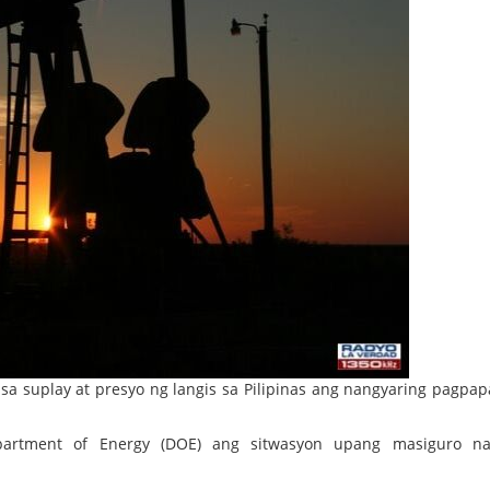
sa suplay at presyo ng langis sa Pilipinas ang nangyaring pagpa
partment of Energy (DOE) ang sitwasyon upang masiguro na