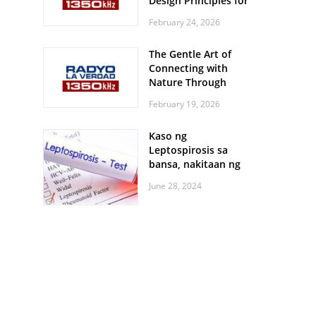
Design Principles for
Every Screen Size
February 24, 2026
The Gentle Art of
Connecting with
Nature Through
Feather Identification
February 19, 2026
Walks
Kaso ng
Leptospirosis sa
bansa, nakitaan ng
pagtaas
June 28, 2024