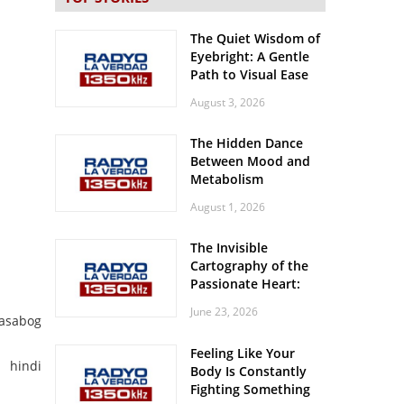
The Quiet Wisdom of
Eyebright: A Gentle
Path to Visual Ease
August 3, 2026
The Hidden Dance
Between Mood and
Metabolism
August 1, 2026
The Invisible
Cartography of the
Passionate Heart:
Meditations on
June 23, 2026
Spatial Solitude in
pasabog
the Era of the
Feeling Like Your
Roaring Stadiums
 hindi
Body Is Constantly
Fighting Something