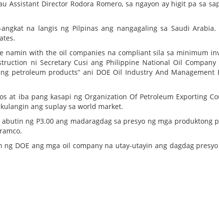
 Assistant Director Rodora Romero, sa ngayon ay higit pa sa sa
-angkat na langis ng Pilpinas ang nangagaling sa Saudi Arabia.
ates.
 namin with the oil companies na compliant sila sa minimum in
nstruction ni Secretary Cusi ang Philippine National Oil Company
on ng petroleum products” ani DOE Oil Industry And Management
os at iba pang kasapi ng Organization Of Petroleum Exporting Co
g kulangin ang suplay sa world market.
g abutin ng P3.00 ang madaragdag sa presyo ng mga produktong p
aramco.
in ng DOE ang mga oil company na utay-utayin ang dagdag presy