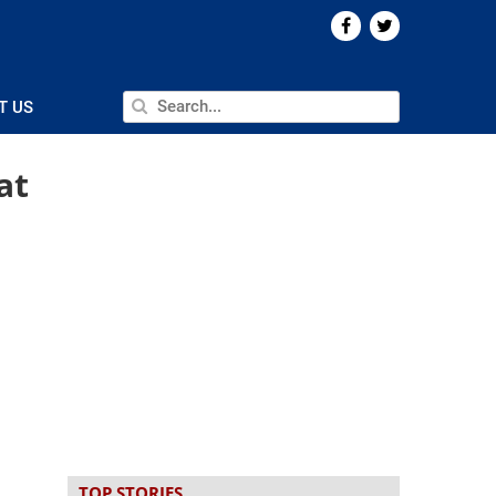
T US
at
TOP STORIES