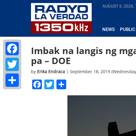
AUGUST 6, 2026,
NEWS
PUBLIC
Imbak na langis ng mga
pa – DOE
Facebook
by
Erika Endraca
| September 18, 2019 (Wednesday
Twitter
Facebook
Twitter
Share
Share