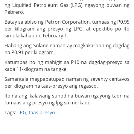
ng Liquified Petroleum Gas (LPG) ngayong buwan ng
Pebrero.
Batay sa abiso ng Petron Corporation, tumaas ng P0.95
per kilogram ang presyo ng LPG, at epektibo po ito
simula kahapon, February 1.
Habang ang Solane naman ay magkakaroon ng dagdag
na P0.91 per kilogram.
Katumbas ito ng mahigit sa P10 na dagdag-presyo sa
kada 11-kilogram na tangke.
Samantala magpapatupad naman ng seventy centavos
per kilogram na taas-presyo ang regasco.
Ito na ang ikalawang sunod na buwan ngayong taon na
tumaas ang presyo ng lpg sa merkado
Tags:
LPG
,
taas presyo