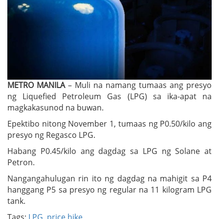
METRO MANILA
– Muli na namang tumaas ang presyo
ng Liquefied Petroleum Gas (LPG) sa ika-apat na
magkakasunod na buwan.
Epektibo nitong November 1, tumaas ng P0.50/kilo ang
presyo ng Regasco LPG.
Habang P0.45/kilo ang dagdag sa LPG ng Solane at
Petron.
Nangangahulugan rin ito ng dagdag na mahigit sa P4
hanggang P5 sa presyo ng regular na 11 kilogram LPG
tank.
Tags:
LPG
,
price hike