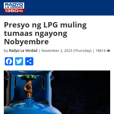
NEWS
Presyo ng LPG muling
PUBLIC SERVICE
tumaas ngayong
ANNOUNCEMENTS
Nobyembre
PROGRAMS
ABOUT
by
Radyo La Verdad
| November 2, 2023 (Thursday) | 18814
CONTACT US
Facebook
Twitter
Share