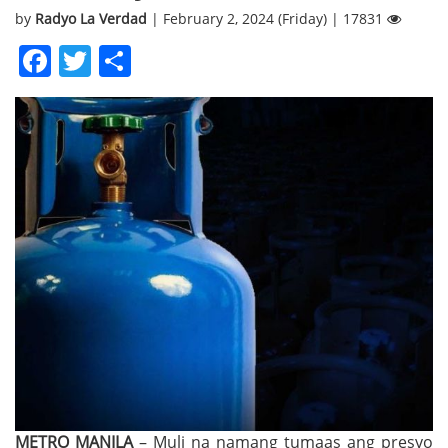
by
Radyo La Verdad
| February 2, 2024 (Friday) | 17831
Facebook
Twitter
Share
METRO MANILA
– Muli na namang tumaas ang presyo