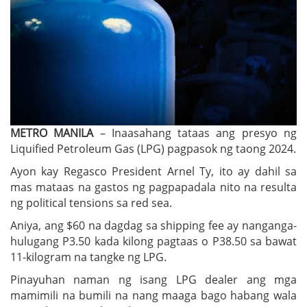
METRO MANILA
– Inaasahang tataas ang presyo ng
Liquified Petroleum Gas (LPG) pagpasok ng taong 2024.
Ayon kay Regasco President Arnel Ty, ito ay dahil sa
mas mataas na gastos ng pagpapadala nito na resulta
ng political tensions sa red sea.
Aniya, ang $60 na dagdag sa shipping fee ay nanganga-
hulugang P3.50 kada kilong pagtaas o P38.50 sa bawat
11-kilogram na tangke ng LPG.
Pinayuhan naman ng isang LPG dealer ang mga
mamimili na bumili na nang maaga bago habang wala