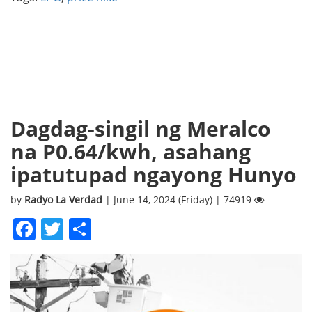
Dagdag-singil ng Meralco
na P0.64/kwh, asahang
ipatutupad ngayong Hunyo
by
Radyo La Verdad
| June 14, 2024 (Friday) | 74919
Facebook
Twitter
Share