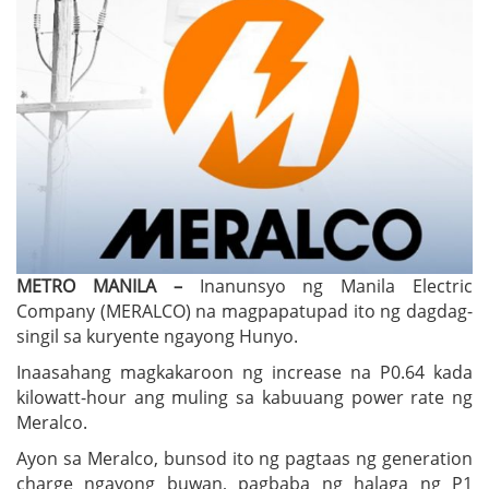
METRO MANILA –
Inanunsyo ng Manila Electric
Company (MERALCO) na magpapatupad ito ng dagdag-
singil sa kuryente ngayong Hunyo.
Inaasahang magkakaroon ng increase na P0.64 kada
kilowatt-hour ang muling sa kabuuang power rate ng
Meralco.
Ayon sa Meralco, bunsod ito ng pagtaas ng generation
charge ngayong buwan, pagbaba ng halaga ng P1