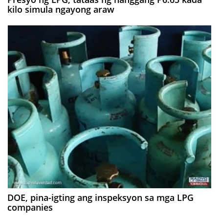
kilo simula ngayong araw
DOE, pina-igting ang inspeksyon sa mga LPG
companies