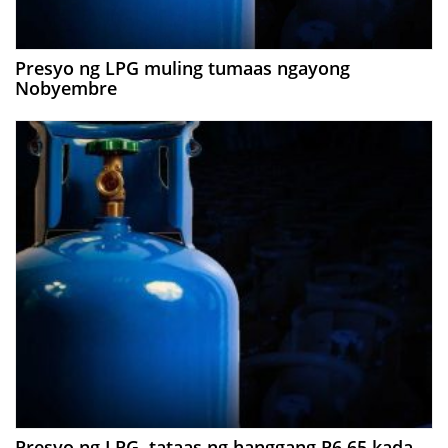
Presyo ng LPG muling tumaas ngayong
Nobyembre
Presyo ng LPG, tataas ng hanggang P6.65 kada