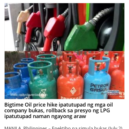
Bigtime Oil price hike ipatutupad ng mga oil
company bukas, rollback sa presyo ng LPG
ipatutupad naman ngayong araw
MANILA, Philippines – Epektibo na simula bukas (July 2)