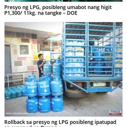
Presyo ng LPG, posibleng umabot nang higit
P1,300/ 11kg. na tangke – DOE
Rollback sa presyo ng LPG posibleng ipatupad