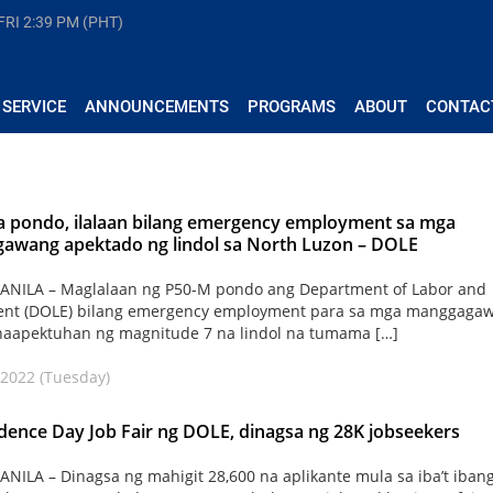
FRI
2:39 PM (PHT)
 SERVICE
ANNOUNCEMENTS
PROGRAMS
ABOUT
CONTAC
a pondo, ilalaan bilang emergency employment sa mga
awang apektado ng lindol sa North Luzon – DOLE
NILA – Maglalaan ng P50-M pondo ang Department of Labor and
nt (DOLE) bilang emergency employment para sa mga manggaga
naapektuhan ng magnitude 7 na lindol na tumama […]
 2022 (Tuesday)
ence Day Job Fair ng DOLE, dinagsa ng 28K jobseekers
ILA – Dinagsa ng mahigit 28,600 na aplikante mula sa iba’t iban