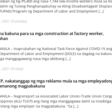
oban ng tig-P5,400 ang nasa 1,744 low-income workers mula sa Il
ilalim ng Tulong Panghanapbuhay sa Ating Disadvantaged/ Displac
(TUPAD) Program ng Department of Labor and Employment […]
, 2021 (Tuesday)
a bakuna para sa mga construction at factory worker,
ahan
NILA – Inaprubahan ng National Task Force Against COVID-19 an
 Department of Labor and Employment (DOLE) na dagdag na bakun
mga manggagawang nasa mga aktibong […]
, 2021 (Friday)
P, nakatanggap ng mga reklamo mula sa mga empleyadon
it umanong magpabakuna
NILA – Nagrereport sa Associated Labor Union-Trade Union Cong
ilippines (ALU-TUCP) ang iIang mga manggagawa dahil sa inoobliga
anilang mga employer na magpabakuna. “Sa […]