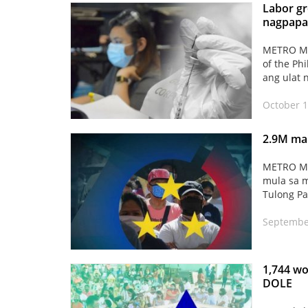
Labor gr
nagpapa
METRO MAN
of the Ph
ang ulat
October 1
2.9M ma
METRO MA
mula sa m
Tulong P
September
1,744 wo
DOLE