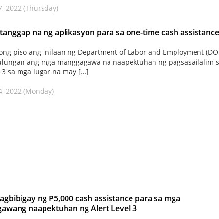
7, 2022 (Thursday)
tanggap na ng aplikasyon para sa one-time cash assistance
yong piso ang inilaan ng Department of Labor and Employment (DO
ulungan ang mga manggagawa na naapektuhan ng pagsasailalim 
el 3 sa mga lugar na may […]
4, 2022 (Monday)
gbibigay ng P5,000 cash assistance para sa mga
awang naapektuhan ng Alert Level 3