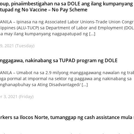
oup, pinaiimbestigahan na sa DOLE ang ilang kumpanyang
tupad ng No Vaccine – No Pay Scheme
ILA – Ipinasa na ng Associated Labor Unions-Trade Union Congr
ilippines (ALU-TUCP) sa Department of Labor and Employment (DOL
 na may ilang kumpanyang nagpapatupad ng […]
9, 2021 (Tuesday)
nggagawa, nakinabang sa TUPAD program ng DOLE
NILA – Umabot na sa 2.9 milyong manggagawang nawalan ng tra
ga pormal at impormal na sektor ng paggawa ang nakinabang sa
anghanapbuhay sa Ating Disadvantaged/ […]
 3, 2021 (Friday)
rkers sa Ilocos Norte, tumanggap ng cash assistance mula 