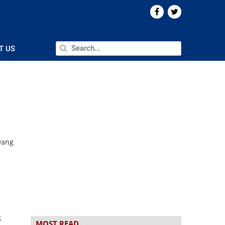
T US
wang
g
MOST READ