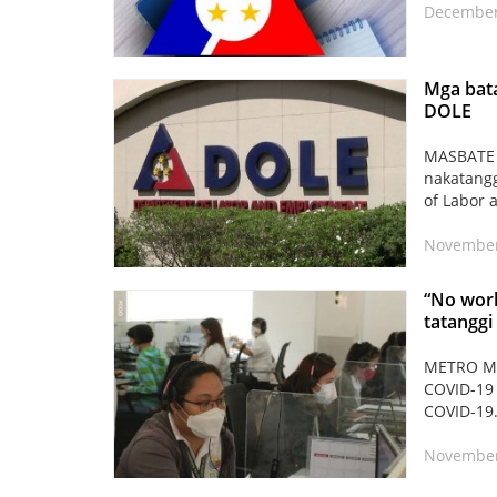
December 
Mga bat
DOLE
MASBATE –
nakatangg
of Labor 
November 
“No work
tatanggi
METRO MAN
COVID-19 
COVID-19
November