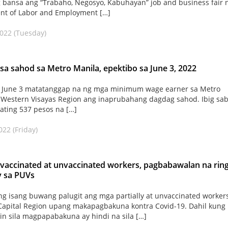
 bansa ang “Trabaho, Negosyo, Kabuhayan” job and business fair 
nt of Labor and Employment […]
2022 (Tuesday)
a sahod sa Metro Manila, epektibo sa June 3, 2022
a June 3 matatanggap na ng mga minimum wage earner sa Metro
 Western Visayas Region ang inaprubahang dagdag sahod. Ibig sab
ating 537 pesos na […]
022 (Friday)
y vaccinated at unvaccinated workers, pagbabawalan na rin
 sa PUVs
ng isang buwang palugit ang mga partially at unvaccinated worker
Capital Region upang makapagbakuna kontra Covid-19. Dahil kung
rin sila magpapabakuna ay hindi na sila […]