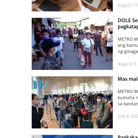
August 11
DOLE Sec
pagkatap
METRO MAN
ang bans
ng ginaga
August 9,
Mas maik
METRO MA
kumuha ng
sa kanila
July 8, 20
Pagkakas