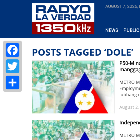
AUGUST 7, 2026, 
NEWS
PUBLIC
POSTS TAGGED ‘DOLE’
P50-M n
Facebook
manggag
Twitter
METRO MA
Employme
lubhang 
Share
August 2,
Independ
METRO MAN