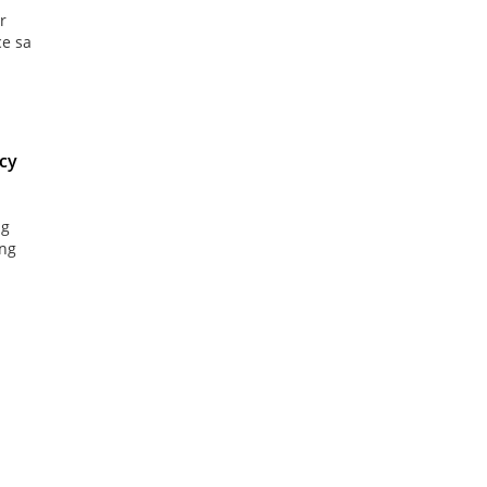
r
e sa
icy
ng
ang