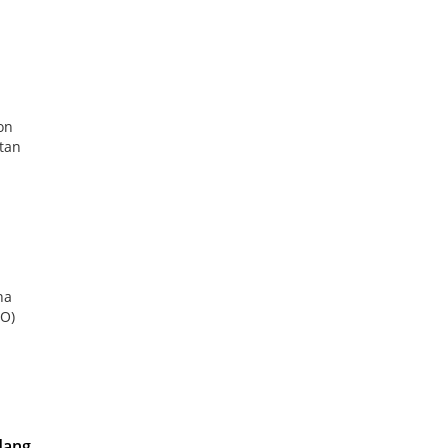
on
tan
na
LO)
dang