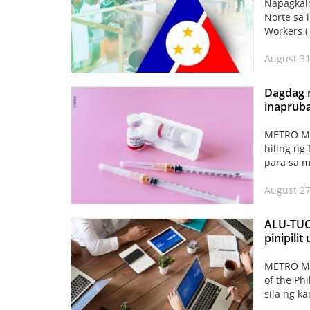
Napagkalo
Norte sa 
Workers 
August 31
Dagdag n
inaprub
METRO MA
hiling ng
para sa 
August 27
ALU-TUC
pinipil
METRO MA
of the Ph
sila ng k