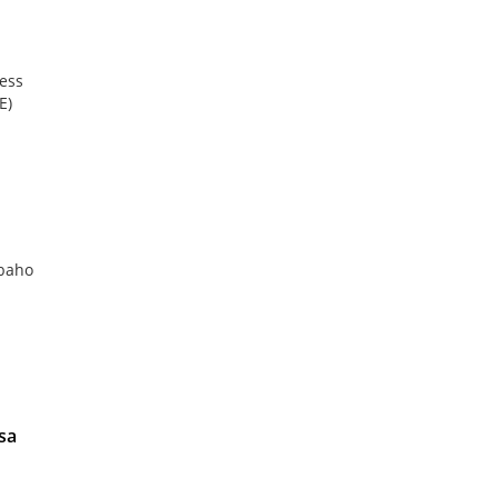
ess
E)
baho
sa