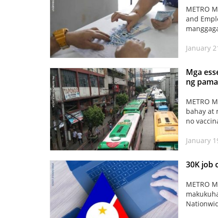
METRO MAN
and Empl
manggagaw
January 21
Mga esse
ng pama
METRO MA
bahay at
no vaccin
January 1
30K job 
METRO MAN
makukuha 
Nationwid