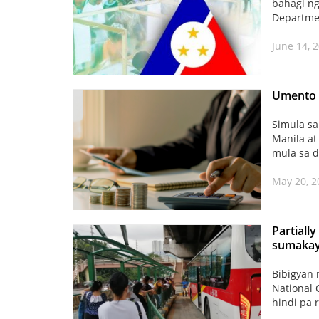
bahagi ng
Departme
June 14, 
Umento s
Simula s
Manila at
mula sa d
May 20, 2
Partiall
sumakay
Bibigyan 
National 
hindi pa 