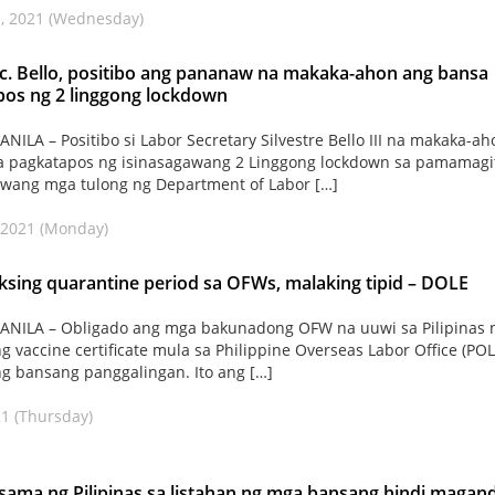
, 2021 (Wednesday)
. Bello, positibo ang pananaw na makaka-ahon ang bansa
os ng 2 linggong lockdown
ILA – Positibo si Labor Secretary Silvestre Bello III na makaka-ah
a pagkatapos ng isinasagawang 2 Linggong lockdown sa pamamagi
wang mga tulong ng Department of Labor […]
 2021 (Monday)
sing quarantine period sa OFWs, malaking tipid – DOLE
NILA – Obligado ang mga bakunadong OFW na uuwi sa Pilipinas 
 vaccine certificate mula sa Philippine Overseas Labor Office (PO
ng bansang panggalingan. Ito ang […]
21 (Thursday)
ama ng Pilipinas sa listahan ng mga bansang hindi magan