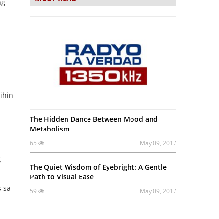
ng
ihin
The Hidden Dance Between Mood and
Metabolism
65
May 09, 2017
g
The Quiet Wisdom of Eyebright: A Gentle
Path to Visual Ease
s sa
59
May 09, 2017