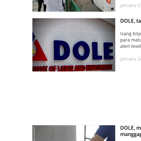
January 2
DOLE, ta
Isang bil
para mat
alert lev
January 2
DOLE, ma
manggag