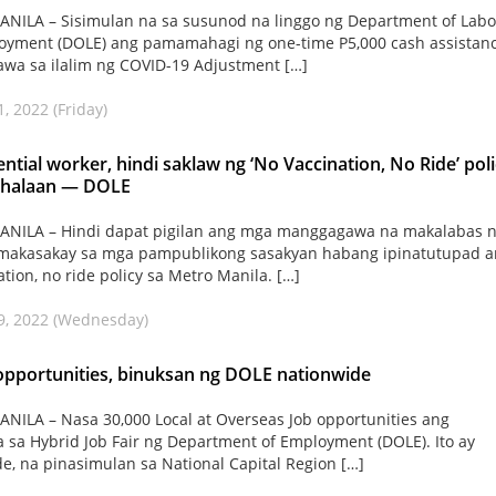
ILA – Sisimulan na sa susunod na linggo ng Department of Labo
oyment (DOLE) ang pamamahagi ng one-time P5,000 cash assistanc
a sa ilalim ng COVID-19 Adjustment […]
, 2022 (Friday)
ntial worker, hindi saklaw ng ‘No Vaccination, No Ride’ pol
halaan — DOLE
NILA – Hindi dapat pigilan ang mga manggagawa na makalabas 
 makasakay sa mga pampublikong sasakyan habang ipinatutupad 
ation, no ride policy sa Metro Manila. […]
9, 2022 (Wednesday)
opportunities, binuksan ng DOLE nationwide
ILA – Nasa 30,000 Local at Overseas Job opportunities ang
sa Hybrid Job Fair ng Department of Employment (DOLE). Ito ay
e, na pinasimulan sa National Capital Region […]