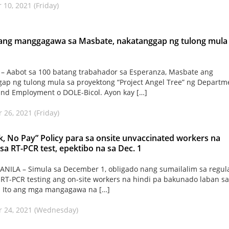
10, 2021 (Friday)
ang manggagawa sa Masbate, nakatanggap ng tulong mula
 Aabot sa 100 batang trabahador sa Esperanza, Masbate ang
ap ng tulong mula sa proyektong “Project Angel Tree” ng Departm
and Employment o DOLE-Bicol. Ayon kay […]
26, 2021 (Friday)
, No Pay” Policy para sa onsite unvaccinated workers na
 sa RT-PCR test, epektibo na sa Dec. 1
ILA – Simula sa December 1, obligado nang sumailalim sa regul
RT-PCR testing ang on-site workers na hindi pa bakunado laban sa
. Ito ang mga mangagawa na […]
 24, 2021 (Wednesday)