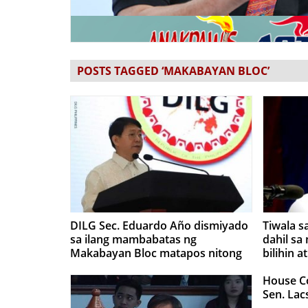
POSTS TAGGED ‘MAKABAYAN BLOC’
DILG Sec. Eduardo Año dismiyado
Tiwala s
sa ilang mambabatas ng
dahil sa
Makabayan Bloc matapos nitong
bilihin a
tanggihan ang pagkundina sa
Makabay
rebeldeng grupong CPP-NPA-NDF
House Co
Sen. Lac