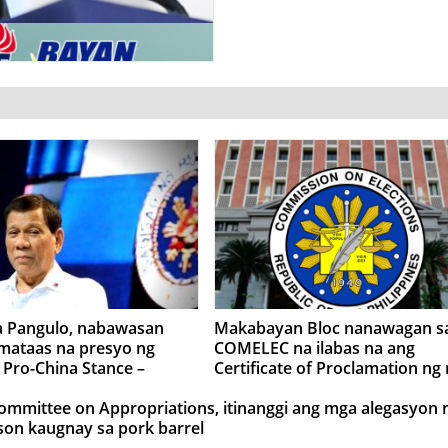
a Pangulo, nabawasan
Makabayan Bloc nanawagan s
 mataas na presyo ng
COMELEC na ilabas na ang
t Pro-China Stance –
Certificate of Proclamation ng
an Bloc
nanalong party-list group
mmittee on Appropriations, itinanggi ang mga alegasyon n
son kaugnay sa pork barrel