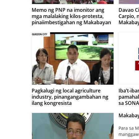
Memo ng PNP na imonitor ang
Davao Ci
mga malalaking kilos-protesta,
Carpio, 
pinaiimbestigahan ng Makabayan
Makabay
Bloc sa Kamara
Pagkalugi ng local agriculture
Iba’t-ib
industry, pinangangambahan ng
pamahal
ilang kongresista
sa SONA
Makabaya
Para sa 
manggawa 