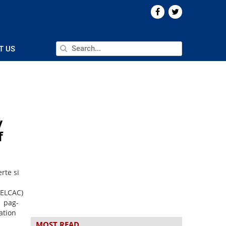
T US
y
f
rte si
-ELCAC)
a pag-
ation
MOST READ