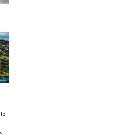
rte
.