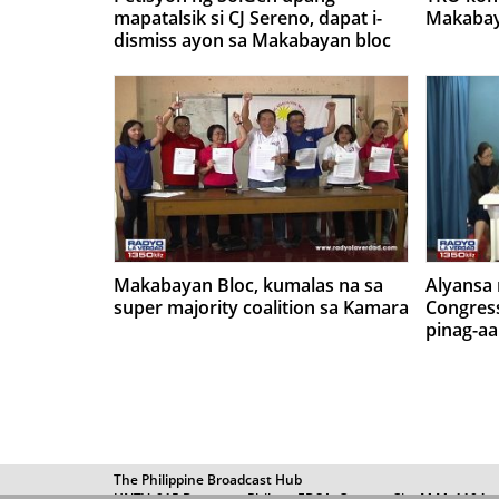
mapatalsik si CJ Sereno, dapat i-
Makabay
dismiss ayon sa Makabayan bloc
at grupo ng concerned citizens
Makabayan Bloc, kumalas na sa
Alyansa
super majority coalition sa Kamara
Congres
pinag-aa
The Philippine Broadcast Hub
UNTV, 915 Barangay Philam, EDSA, Quezon City M.M. 1104