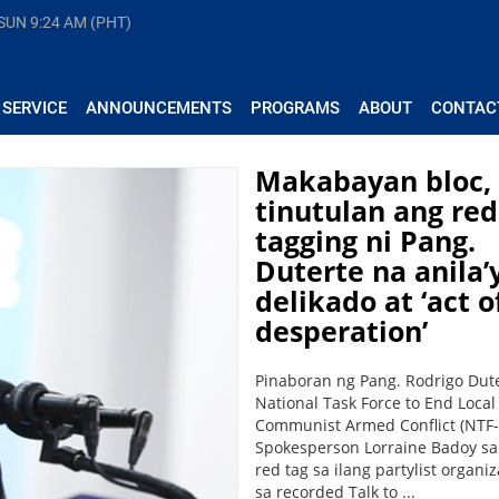
 SUN
9:24 AM (PHT)
 SERVICE
ANNOUNCEMENTS
PROGRAMS
ABOUT
CONTAC
Makabayan bloc,
tinutulan ang red
tagging ni Pang.
Duterte na anila’
delikado at ‘act o
desperation’
Pinaboran ng Pang. Rodrigo Dute
National Task Force to End Local
Communist Armed Conflict (NTF
Spokesperson Lorraine Badoy s
red tag sa ilang partylist organiz
sa recorded Talk to ...