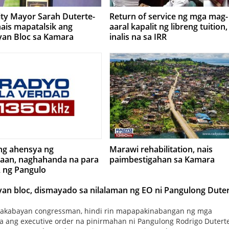
ty Mayor Sarah Duterte-
Return of service ng mga mag-
nais mapatalsik ang
aaral kapalit ng libreng tuition,
an Bloc sa Kamara
inalis na sa IRR
ang ahensya ng
Marawi rehabilitation, nais
aan, naghahanda na para
paimbestigahan sa Kamara
 ng Pangulo
n bloc, dismayado sa nilalaman ng EO ni Pangulong Dute
Makabayan congressman, hindi rin mapapakinabangan ng mga
ang executive order na pinirmahan ni Pangulong Rodrigo Duterte