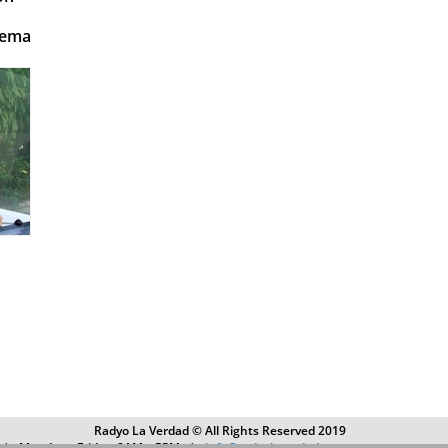
rema
Radyo La Verdad © All Rights Reserved 2019
4 | Monday – Friday, 8AM – 5PM |
info@radyolaverdad.com