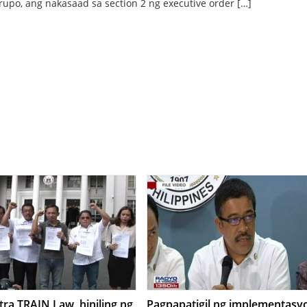
rupo, ang nakasaad sa section 2 ng executive order […]
ra TRAIN Law, hiniling ng
Pagpapatigil ng implementasy