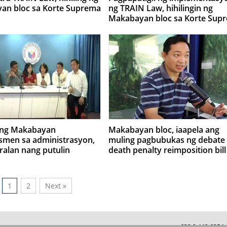
an bloc sa Korte Suprema
ng TRAIN Law, hihilingin ng
Makabayan bloc sa Korte Sup
 ng Makabayan
Makabayan bloc, iaapela ang
smen sa administrasyon,
muling pagbubukas ng debate
ralan nang putulin
death penalty reimposition bill
1
2
Next »
+632 8 442 625