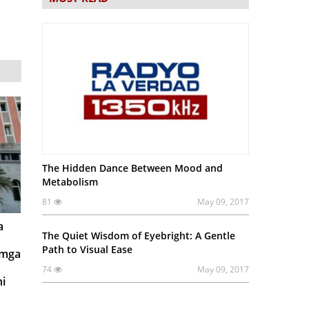
The Hidden Dance Between Mood and
Metabolism
81
May 09, 2017
a
The Quiet Wisdom of Eyebright: A Gentle
Path to Visual Ease
 mga
74
May 09, 2017
i