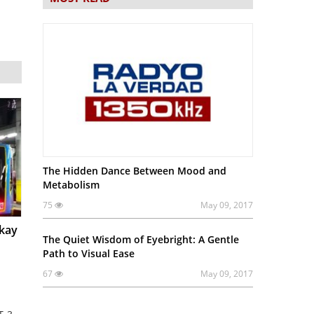
The Hidden Dance Between Mood and
Metabolism
75
May 09, 2017
akay
The Quiet Wisdom of Eyebright: A Gentle
Path to Visual Ease
67
May 09, 2017