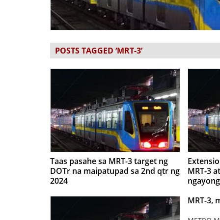
POSTS TAGGED ‘MRT-3’
Taas pasahe sa MRT-3 target ng
Extensio
DOTr na maipatupad sa 2nd qtr ng
MRT-3 at
2024
ngayong
MRT-3, m