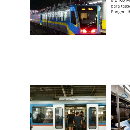
METRO MAN
para taas
Bongon, i