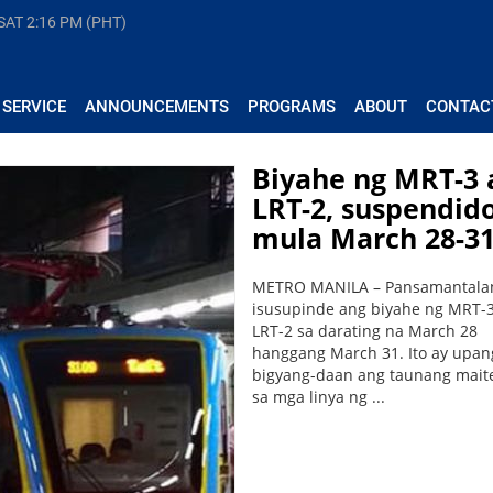
 SAT
2:16 PM (PHT)
 SERVICE
ANNOUNCEMENTS
PROGRAMS
ABOUT
CONTAC
Biyahe ng MRT-3 
LRT-2, suspendid
mula March 28-3
METRO MANILA – Pansamantala
isusupinde ang biyahe ng MRT-3
LRT-2 sa darating na March 28
hanggang March 31. Ito ay upan
bigyang-daan ang taunang mait
sa mga linya ng ...