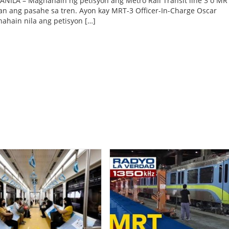
ILA – Maghahain ng petisyon ang Metro Rail Transit line 3 o MRT
an ang pasahe sa tren. Ayon kay MRT-3 Officer-In-Charge Oscar
hahain nila ang petisyon […]