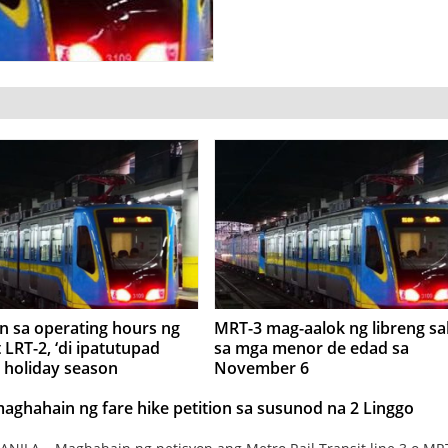
n sa operating hours ng
MRT-3 mag-aalok ng libreng s
 LRT-2, ‘di ipatutupad
sa mga menor de edad sa
 holiday season
November 6
aghahain ng fare hike petition sa susunod na 2 Linggo