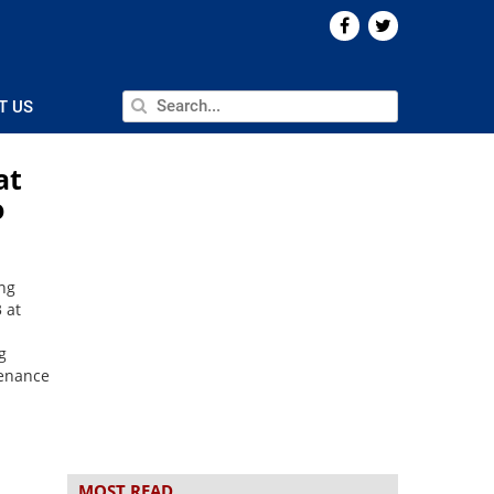
T US
at
o
1
ng
 at
g
enance
MOST READ