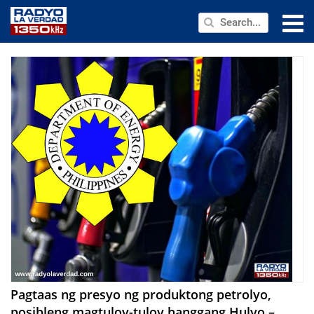
NEWS
PUBLIC SERVICE
ANNOUNCEMENTS
PROGRAMS
ABOUT
CONTACT US
Pagtaas ng presyo ng produktong petrolyo,
posibleng magtuloy-tuloy hanggang Hulyo –