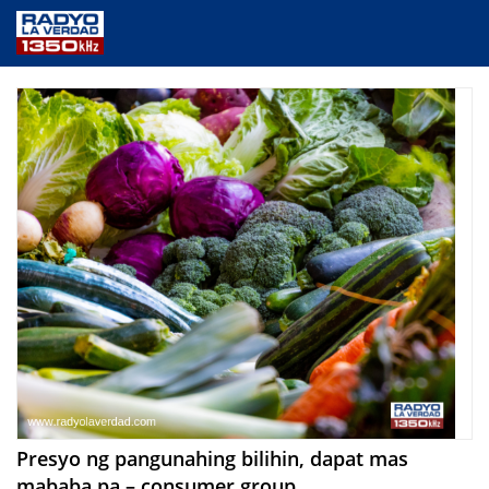
NEWS
PUBLIC SERVICE
ANNOUNCEMENTS
PROGRAMS
ABOUT
CONTACT US
Presyo ng pangunahing bilihin, dapat mas
mababa pa – consumer group