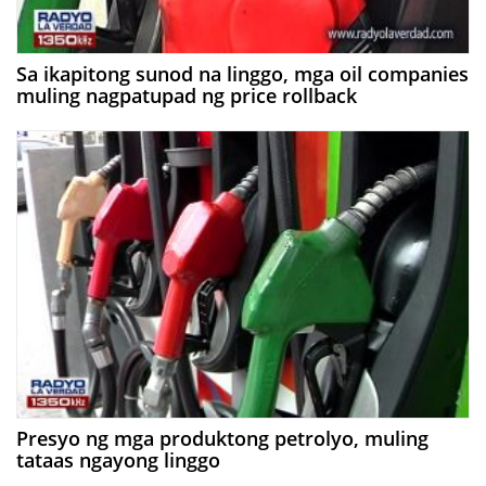
Sa ikapitong sunod na linggo, mga oil companies
muling nagpatupad ng price rollback
Presyo ng mga produktong petrolyo, muling
tataas ngayong linggo