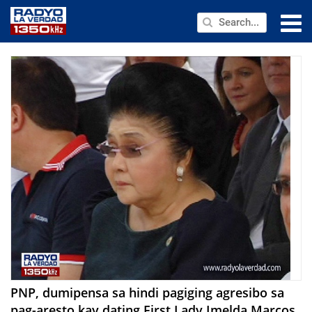
NEWS
PUBLIC SERVICE
ANNOUNCEMENTS
PROGRAMS
ABOUT
CONTACT US
PNP, dumipensa sa hindi pagiging agresibo sa
pag-aresto kay dating First Lady Imelda Marcos