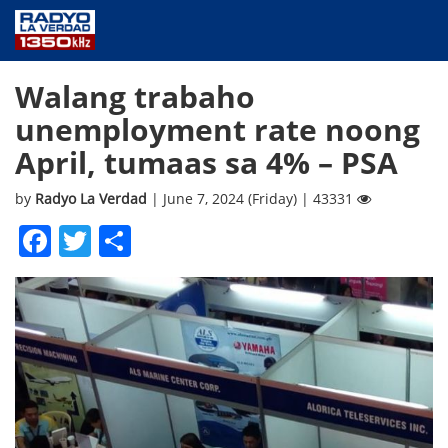
NEWS
Walang trabaho
PUBLIC SERVICE
unemployment rate noong
ANNOUNCEMENTS
April, tumaas sa 4% – PSA
PROGRAMS
ABOUT
by
Radyo La Verdad
| June 7, 2024 (Friday) | 43331
CONTACT US
Facebook
Twitter
Share