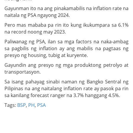
Gayunman ito na ang pinakamabilis na inflation rate na
naitala ng PSA ngayong 2024.
Pero mas mababa pa rin ito kung ikukumpara sa 6.1%
na record noong may 2023.
Paliwanag ng PSA, ilan sa mga factors na naka-ambag
sa pagbilis ng inflation ay ang mabilis na pagtaas ng
presyo ng housing, tubig at kuryente.
Gayundin ang presyo ng mga produktong petrolyo at
transportasyon.
Sa isang pahayag sinabi naman ng Bangko Sentral ng
Pilipinas na ang naitalang inflation rate ay pasok pa rin
sa kanilang forecast ranger na 3.7% hanggang 4.5%.
Tags:
BSP
,
PH
,
PSA