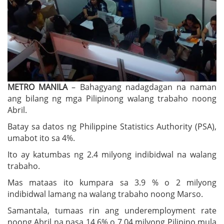
METRO MANILA
– Bahagyang nadagdagan na naman
ang bilang ng mga Pilipinong walang trabaho noong
Abril.
Batay sa datos ng Philippine Statistics Authority (PSA),
umabot ito sa 4%.
Ito ay katumbas ng 2.4 milyong indibidwal na walang
trabaho.
Mas mataas ito kumpara sa 3.9 % o 2 milyong
indibidwal lamang na walang trabaho noong Marso.
Samantala, tumaas rin ang underemployment rate
noong Abril na nasa 14.6% o 7.04 milyong Pilipino mula