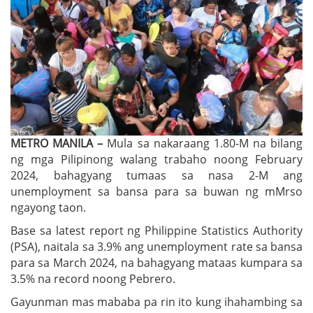
METRO MANILA –
Mula sa nakaraang 1.80-M na bilang
ng mga Pilipinong walang trabaho noong February
2024, bahagyang tumaas sa nasa 2-M ang
unemployment sa bansa para sa buwan ng mMrso
ngayong taon.
Base sa latest report ng Philippine Statistics Authority
(PSA), naitala sa 3.9% ang unemployment rate sa bansa
para sa March 2024, na bahagyang mataas kumpara sa
3.5% na record noong Pebrero.
Gayunman mas mababa pa rin ito kung ihahambing sa