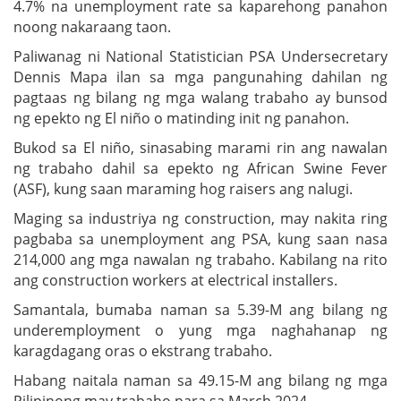
4.7% na unemployment rate sa kaparehong panahon
noong nakaraang taon.
Paliwanag ni National Statistician PSA Undersecretary
Dennis Mapa ilan sa mga pangunahing dahilan ng
pagtaas ng bilang ng mga walang trabaho ay bunsod
ng epekto ng El niño o matinding init ng panahon.
Bukod sa El niño, sinasabing marami rin ang nawalan
ng trabaho dahil sa epekto ng African Swine Fever
(ASF), kung saan maraming hog raisers ang nalugi.
Maging sa industriya ng construction, may nakita ring
pagbaba sa unemployment ang PSA, kung saan nasa
214,000 ang mga nawalan ng trabaho. Kabilang na rito
ang construction workers at electrical installers.
Samantala, bumaba naman sa 5.39-M ang bilang ng
underemployment o yung mga naghahanap ng
karagdagang oras o ekstrang trabaho.
Habang naitala naman sa 49.15-M ang bilang ng mga