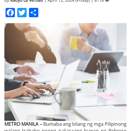
by
Radyo La Verdad
| April 12, 2024 (Friday) | 8118
Facebook
Twitter
Share
METRO MANILA –
Bumaba ang bilang ng mga Pilipinong
walang trabaho noong nakaraang buwan ng Pebrero