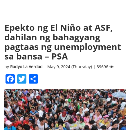
Epekto ng El Niño at ASF,
dahilan ng bahagyang
pagtaas ng unemployment
sa bansa – PSA
by
Radyo La Verdad
| May 9, 2024 (Thursday) | 39696
Facebook
Twitter
Share